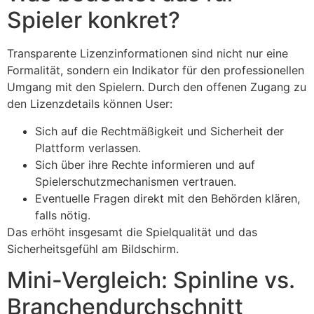
Spieler konkret?
Transparente Lizenzinformationen sind nicht nur eine
Formalität, sondern ein Indikator für den professionellen
Umgang mit den Spielern. Durch den offenen Zugang zu
den Lizenzdetails können User:
Sich auf die Rechtmäßigkeit und Sicherheit der
Plattform verlassen.
Sich über ihre Rechte informieren und auf
Spielerschutzmechanismen vertrauen.
Eventuelle Fragen direkt mit den Behörden klären,
falls nötig.
Das erhöht insgesamt die Spielqualität und das
Sicherheitsgefühl am Bildschirm.
Mini-Vergleich: Spinline vs.
Branchendurchschnitt