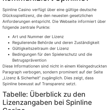
Spinline Casino verfügt über eine gültige deutsche
Glücksspiellizenz, die den neuesten gesetzlichen
Anforderungen entspricht. Die Webseite informiert über
folgende zentrale Punkte:
Art und Nummer der Lizenz
Regulierende Behörde und deren Zuständigkeit
Gültigkeitszeitraum der Lizenz
Bedingungen für den Spielerschutz und die
Betrugsprävention
Diese Informationen sind nicht in einem Kleingedruckten
Paragraph verbogen, sondern prominent auf der Seite
„Lizenz & Sicherheit“ zugänglich. Dies zeigt, dass
Spinline bewusst auf Transparenz setzt.
Tabelle: Überblick zu den
Lizenzangaben bei Spinline