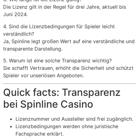
Die Lizenz gilt in der Regel für drei Jahre, aktuell bis
Juni 2024.
4. Sind die Lizenzbedingungen für Spieler leicht
verständlich?
Ja, Spinline legt großen Wert auf eine verständliche und
transparente Darstellung.
5. Warum ist eine solche Transparenz wichtig?
Sie schafft Vertrauen, erhöht die Sicherheit und schützt
Spieler vor unseriösen Angeboten.
Quick facts: Transparenz
bei Spinline Casino
Lizenznummer und Aussteller sind frei zugänglich.
Lizenzbedingungen werden ohne juristische
Fachsprache erklärt.