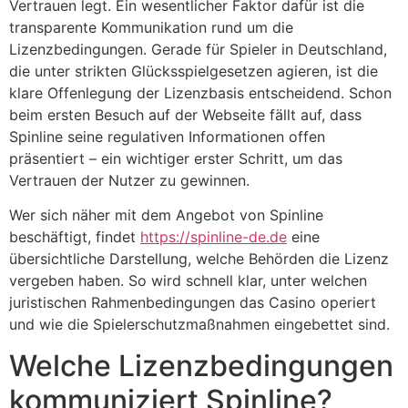
Vertrauen legt. Ein wesentlicher Faktor dafür ist die
transparente Kommunikation rund um die
Lizenzbedingungen. Gerade für Spieler in Deutschland,
die unter strikten Glücksspielgesetzen agieren, ist die
klare Offenlegung der Lizenzbasis entscheidend. Schon
beim ersten Besuch auf der Webseite fällt auf, dass
Spinline seine regulativen Informationen offen
präsentiert – ein wichtiger erster Schritt, um das
Vertrauen der Nutzer zu gewinnen.
Wer sich näher mit dem Angebot von Spinline
beschäftigt, findet
https://spinline-de.de
eine
übersichtliche Darstellung, welche Behörden die Lizenz
vergeben haben. So wird schnell klar, unter welchen
juristischen Rahmenbedingungen das Casino operiert
und wie die Spielerschutzmaßnahmen eingebettet sind.
Welche Lizenzbedingungen
kommuniziert Spinline?