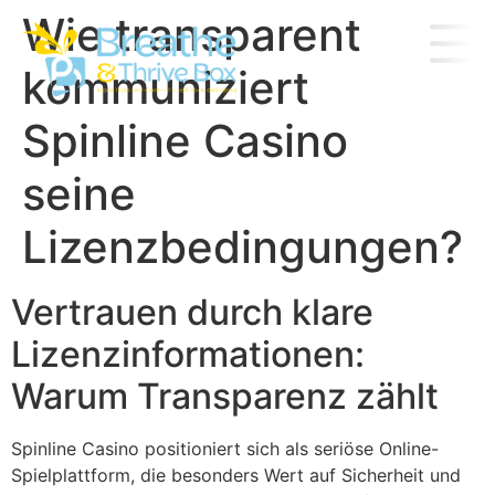
Wie transparent
kommuniziert
Spinline Casino
seine
Lizenzbedingungen?
Vertrauen durch klare
Lizenzinformationen:
Warum Transparenz zählt
Spinline Casino positioniert sich als seriöse Online-
Spielplattform, die besonders Wert auf Sicherheit und