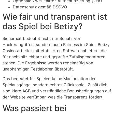
Optionale Zwei-Faktor-Authentifizierung (2FA)
Datenschutz gemäß DSGVO
Wie fair und transparent ist
das Spiel bei Betizy?
Sicherheit bedeutet nicht nur Schutz vor
Hackerangriffen, sondern auch Fairness im Spiel. Betizy
Casino arbeitet mit etablierten Softwareanbietern, die
für nachvollziehbare und geprüfte Zufallsgeneratoren
stehen. Die Ergebnisse werden regelmäßig von
unabhängigen Testlaboren überprüft.
Das bedeutet für Spieler: keine Manipulation der
Spielausgänge, sondern echtes Glücksspiel. Zusätzlich
sind klare AGB und verständliche Bonusbedingungen auf
der Website verfügbar, was die Transparenz fördert.
Was passiert bei