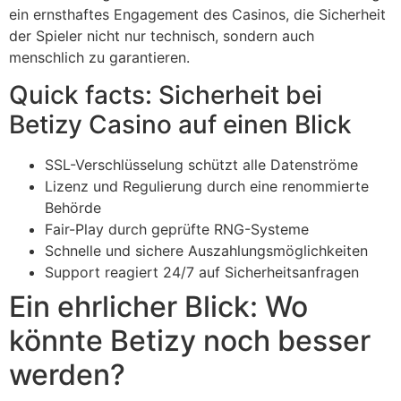
ein ernsthaftes Engagement des Casinos, die Sicherheit
der Spieler nicht nur technisch, sondern auch
menschlich zu garantieren.
Quick facts: Sicherheit bei
Betizy Casino auf einen Blick
SSL-Verschlüsselung schützt alle Datenströme
Lizenz und Regulierung durch eine renommierte
Behörde
Fair-Play durch geprüfte RNG-Systeme
Schnelle und sichere Auszahlungsmöglichkeiten
Support reagiert 24/7 auf Sicherheitsanfragen
Ein ehrlicher Blick: Wo
könnte Betizy noch besser
werden?