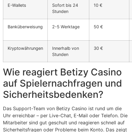
E-Wallets
Sofort bis 24
10 €
Stunden
Banküberweisung
2-5 Werktage
50 €
Kryptowährungen
Innerhalb von
30 €
Stunden
Wie reagiert Betizy Casino
auf Spielernachfragen und
Sicherheitsbedenken?
Das Support-Team von Betizy Casino ist rund um die
Uhr erreichbar – per Live-Chat, E-Mail oder Telefon. Die
Mitarbeiter sind gut geschult und reagieren schnell auf
Sicherheitsfragen oder Probleme beim Konto. Das zeigt