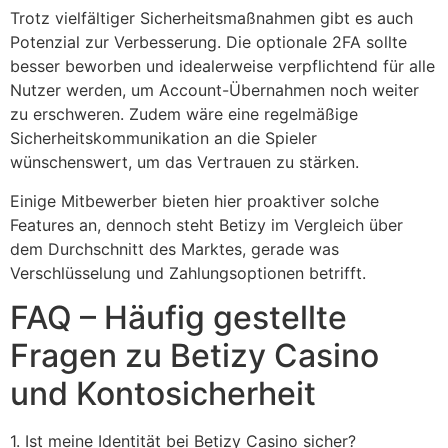
Trotz vielfältiger Sicherheitsmaßnahmen gibt es auch
Potenzial zur Verbesserung. Die optionale 2FA sollte
besser beworben und idealerweise verpflichtend für alle
Nutzer werden, um Account-Übernahmen noch weiter
zu erschweren. Zudem wäre eine regelmäßige
Sicherheitskommunikation an die Spieler
wünschenswert, um das Vertrauen zu stärken.
Einige Mitbewerber bieten hier proaktiver solche
Features an, dennoch steht Betizy im Vergleich über
dem Durchschnitt des Marktes, gerade was
Verschlüsselung und Zahlungsoptionen betrifft.
FAQ – Häufig gestellte
Fragen zu Betizy Casino
und Kontosicherheit
1. Ist meine Identität bei Betizy Casino sicher?