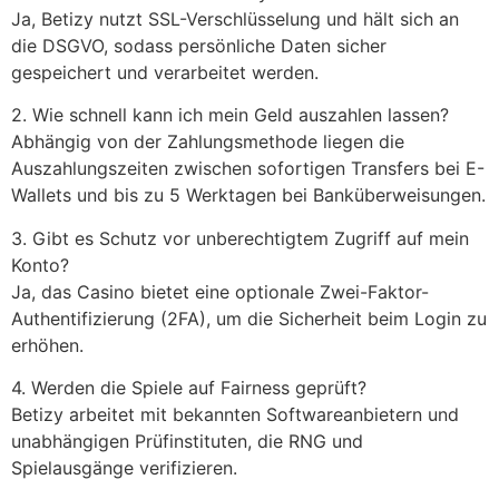
Ja, Betizy nutzt SSL-Verschlüsselung und hält sich an
die DSGVO, sodass persönliche Daten sicher
gespeichert und verarbeitet werden.
2. Wie schnell kann ich mein Geld auszahlen lassen?
Abhängig von der Zahlungsmethode liegen die
Auszahlungszeiten zwischen sofortigen Transfers bei E-
Wallets und bis zu 5 Werktagen bei Banküberweisungen.
3. Gibt es Schutz vor unberechtigtem Zugriff auf mein
Konto?
Ja, das Casino bietet eine optionale Zwei-Faktor-
Authentifizierung (2FA), um die Sicherheit beim Login zu
erhöhen.
4. Werden die Spiele auf Fairness geprüft?
Betizy arbeitet mit bekannten Softwareanbietern und
unabhängigen Prüfinstituten, die RNG und
Spielausgänge verifizieren.