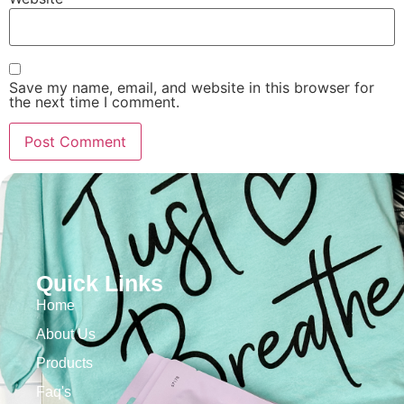
Save my name, email, and website in this browser for
the next time I comment.
Quick Links
Home
About Us
Products
Faq's