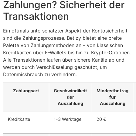
Zahlungen? Sicherheit der
Transaktionen
Ein oftmals unterschätzter Aspekt der Kontosicherheit
sind die Zahlungsprozesse. Betizy bietet eine breite
Palette von Zahlungsmethoden an – von klassischen
Kreditkarten über E-Wallets bis hin zu Krypto-Optionen.
Alle Transaktionen laufen über sichere Kanäle ab und
werden durch Verschlüsselung geschützt, um
Datenmissbrauch zu verhindern.
Zahlungsart
Geschwindikeit
Mindestbetrag
der
für
Auszahlung
Auszahlung
Kreditkarte
1-3 Werktage
20 €