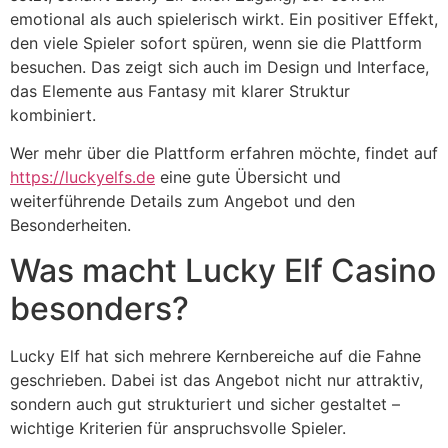
emotional als auch spielerisch wirkt. Ein positiver Effekt,
den viele Spieler sofort spüren, wenn sie die Plattform
besuchen. Das zeigt sich auch im Design und Interface,
das Elemente aus Fantasy mit klarer Struktur
kombiniert.
Wer mehr über die Plattform erfahren möchte, findet auf
https://luckyelfs.de
eine gute Übersicht und
weiterführende Details zum Angebot und den
Besonderheiten.
Was macht Lucky Elf Casino
besonders?
Lucky Elf hat sich mehrere Kernbereiche auf die Fahne
geschrieben. Dabei ist das Angebot nicht nur attraktiv,
sondern auch gut strukturiert und sicher gestaltet –
wichtige Kriterien für anspruchsvolle Spieler.