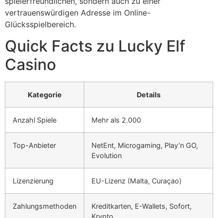
spielerfreundlichen, sondern auch zu einer
vertrauenswürdigen Adresse im Online-
Glücksspielbereich.
Quick Facts zu Lucky Elf
Casino
Kategorie
Details
Anzahl Spiele
Mehr als 2.000
Top-Anbieter
NetEnt, Microgaming, Play’n GO,
Evolution
Lizenzierung
EU-Lizenz (Malta, Curaçao)
Zahlungsmethoden
Kreditkarten, E-Wallets, Sofort,
Krypto