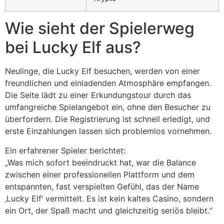
Wie sieht der Spielerweg
bei Lucky Elf aus?
Neulinge, die Lucky Elf besuchen, werden von einer
freundlichen und einladenden Atmosphäre empfangen.
Die Seite lädt zu einer Erkundungstour durch das
umfangreiche Spielangebot ein, ohne den Besucher zu
überfordern. Die Registrierung ist schnell erledigt, und
erste Einzahlungen lassen sich problemlos vornehmen.
Ein erfahrener Spieler berichtet:
„Was mich sofort beeindruckt hat, war die Balance
zwischen einer professionellen Plattform und dem
entspannten, fast verspielten Gefühl, das der Name
‚Lucky Elf‘ vermittelt. Es ist kein kaltes Casino, sondern
ein Ort, der Spaß macht und gleichzeitig seriös bleibt.“