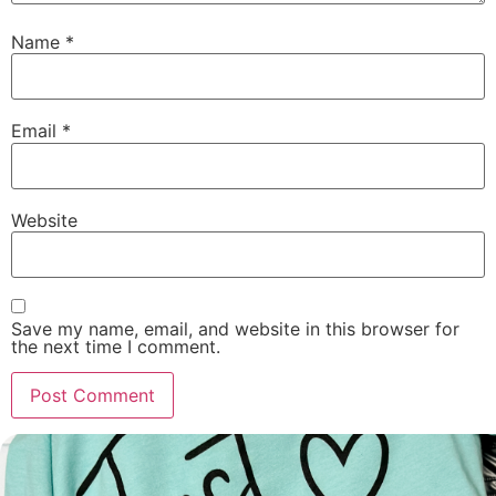
Name
*
Email
*
Website
Save my name, email, and website in this browser for
the next time I comment.