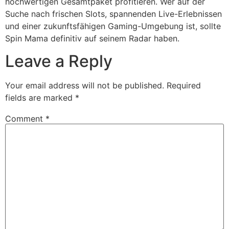
hochwertigen Gesamtpaket profitieren. Wer auf der
Suche nach frischen Slots, spannenden Live-Erlebnissen
und einer zukunftsfähigen Gaming-Umgebung ist, sollte
Spin Mama definitiv auf seinem Radar haben.
Leave a Reply
Your email address will not be published.
Required
fields are marked
*
Comment
*