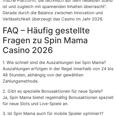
frische Plattform, die technisch auf dem neuesten Stand
ist und zugleich mit spannenden Inhalten überrascht”.
Gerade durch die Balance zwischen Innovation und
Verlässlichkeit überzeugt das Casino im Jahr 2026.
FAQ – Häufig gestellte
Fragen zu Spin Mama
Casino 2026
1. Wie schnell sind die Auszahlungen bei Spin Mama?
Auszahlungen erfolgen in der Regel innerhalb von 24 bis
48 Stunden, abhängig von der gewählten
Zahlungsmethode.
2. Gibt es spezielle Bonusaktionen für neue Spiele?
Ja, Spin Mama bietet regelmäßig Bonusaktionen speziell
für neue Slots und Live-Spiele an.
3. Ist Spin Mama auch für mobile Spieler optimiert?