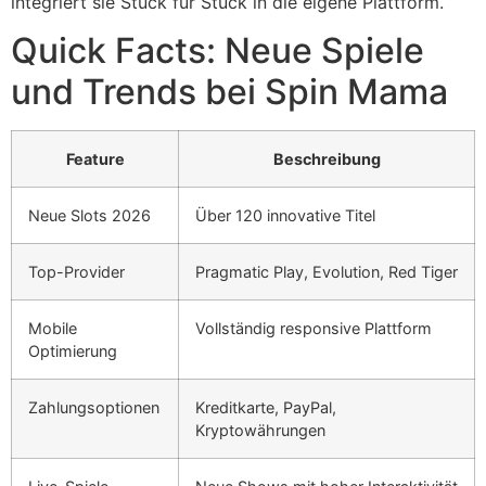
integriert sie Stück für Stück in die eigene Plattform.
Quick Facts: Neue Spiele
und Trends bei Spin Mama
Feature
Beschreibung
Neue Slots 2026
Über 120 innovative Titel
Top-Provider
Pragmatic Play, Evolution, Red Tiger
Mobile
Vollständig responsive Plattform
Optimierung
Zahlungsoptionen
Kreditkarte, PayPal,
Kryptowährungen