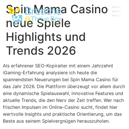
Spin Mama Casino
neue Spiele
Highlights und
Trends 2026
Als erfahrener SEO-Kopiraiter mit einem Jahrzehnt
iGaming-Erfahrung analysiere ich heute die
spannendsten Neuerungen bei Spin Mama Casino für
das Jahr 2026. Die Plattform überzeugt vor allem durch
eine dynamische Spielauswahl, innovative Features und
aktuelle Trends, die den Nerv der Zeit treffen. Wer nach
frischen Impulsen im Online-Casino sucht, findet hier
wertvolle Insights und praktische Orientierung, um das
Beste aus seinem Spielvergnügen herauszuholen.