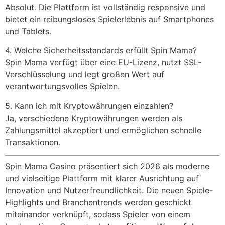
Absolut. Die Plattform ist vollständig responsive und
bietet ein reibungsloses Spielerlebnis auf Smartphones
und Tablets.
4. Welche Sicherheitsstandards erfüllt Spin Mama?
Spin Mama verfügt über eine EU-Lizenz, nutzt SSL-
Verschlüsselung und legt großen Wert auf
verantwortungsvolles Spielen.
5. Kann ich mit Kryptowährungen einzahlen?
Ja, verschiedene Kryptowährungen werden als
Zahlungsmittel akzeptiert und ermöglichen schnelle
Transaktionen.
Spin Mama Casino präsentiert sich 2026 als moderne
und vielseitige Plattform mit klarer Ausrichtung auf
Innovation und Nutzerfreundlichkeit. Die neuen Spiele-
Highlights und Branchentrends werden geschickt
miteinander verknüpft, sodass Spieler von einem