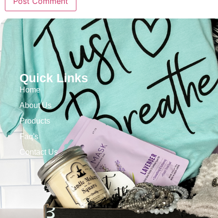
Quick Links
Home
About Us
Products
Faq's
Contact Us