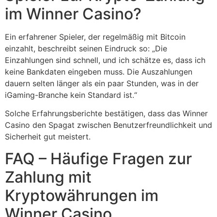
im Winner Casino?
Ein erfahrener Spieler, der regelmäßig mit Bitcoin
einzahlt, beschreibt seinen Eindruck so: „Die
Einzahlungen sind schnell, und ich schätze es, dass ich
keine Bankdaten eingeben muss. Die Auszahlungen
dauern selten länger als ein paar Stunden, was in der
iGaming-Branche kein Standard ist.“
Solche Erfahrungsberichte bestätigen, dass das Winner
Casino den Spagat zwischen Benutzerfreundlichkeit und
Sicherheit gut meistert.
FAQ – Häufige Fragen zur
Zahlung mit
Kryptowährungen im
Winner Casino