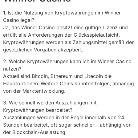
1. Ist die Nutzung von Kryptowährungen im Winner
Casino legal?
Ja, das Winner Casino besitzt eine gültige Lizenz und
erfüllt alle Anforderungen der Glücksspielaufsicht.
Kryptowährungen werden als Zahlungsmittel gemäß den
gesetzlichen Vorgaben akzeptiert.
2. Welche Kryptowährungen kann ich im Winner Casino
nutzen?
Aktuell sind Bitcoin, Ethereum und Litecoin die
Hauptoptionen. Weitere Coins könnten folgen, abhängig
von der Marktentwicklung.
3. Wie schnell werden Auszahlungen mit
Kryptowährungen bearbeitet?
Auszahlungen werden in der Regel innerhalb von 24
Stunden bearbeitet, oft sogar schneller – abhängig von
der Blockchain-Auslastung.