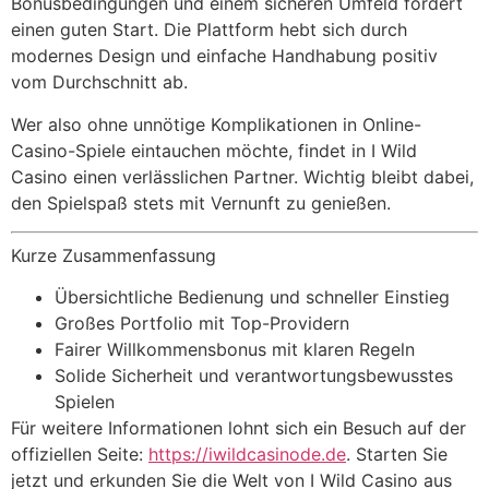
Bonusbedingungen und einem sicheren Umfeld fördert
einen guten Start. Die Plattform hebt sich durch
modernes Design und einfache Handhabung positiv
vom Durchschnitt ab.
Wer also ohne unnötige Komplikationen in Online-
Casino-Spiele eintauchen möchte, findet in I Wild
Casino einen verlässlichen Partner. Wichtig bleibt dabei,
den Spielspaß stets mit Vernunft zu genießen.
Kurze Zusammenfassung
Übersichtliche Bedienung und schneller Einstieg
Großes Portfolio mit Top-Providern
Fairer Willkommensbonus mit klaren Regeln
Solide Sicherheit und verantwortungsbewusstes
Spielen
Für weitere Informationen lohnt sich ein Besuch auf der
offiziellen Seite:
https://iwildcasinode.de
. Starten Sie
jetzt und erkunden Sie die Welt von I Wild Casino aus