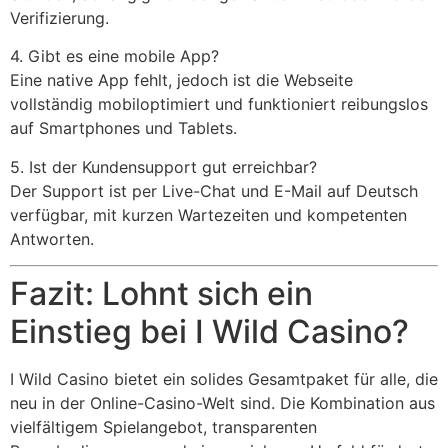
Verifizierung.
4. Gibt es eine mobile App?
Eine native App fehlt, jedoch ist die Webseite
vollständig mobiloptimiert und funktioniert reibungslos
auf Smartphones und Tablets.
5. Ist der Kundensupport gut erreichbar?
Der Support ist per Live-Chat und E-Mail auf Deutsch
verfügbar, mit kurzen Wartezeiten und kompetenten
Antworten.
Fazit: Lohnt sich ein
Einstieg bei I Wild Casino?
I Wild Casino bietet ein solides Gesamtpaket für alle, die
neu in der Online-Casino-Welt sind. Die Kombination aus
vielfältigem Spielangebot, transparenten