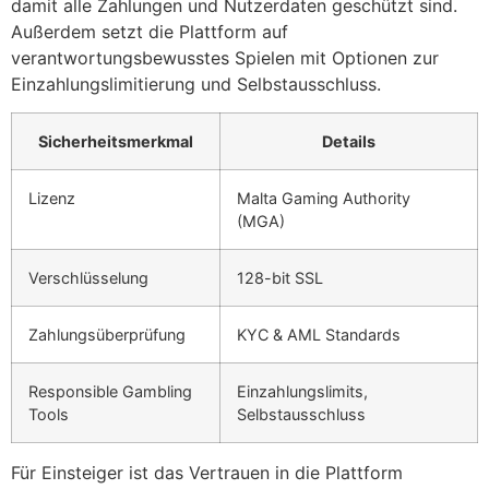
damit alle Zahlungen und Nutzerdaten geschützt sind.
Außerdem setzt die Plattform auf
verantwortungsbewusstes Spielen mit Optionen zur
Einzahlungslimitierung und Selbstausschluss.
Sicherheitsmerkmal
Details
Lizenz
Malta Gaming Authority
(MGA)
Verschlüsselung
128-bit SSL
Zahlungsüberprüfung
KYC & AML Standards
Responsible Gambling
Einzahlungslimits,
Tools
Selbstausschluss
Für Einsteiger ist das Vertrauen in die Plattform