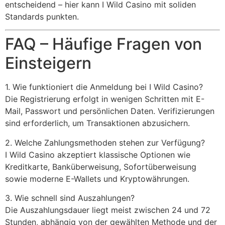
entscheidend – hier kann I Wild Casino mit soliden
Standards punkten.
FAQ – Häufige Fragen von
Einsteigern
1. Wie funktioniert die Anmeldung bei I Wild Casino?
Die Registrierung erfolgt in wenigen Schritten mit E-
Mail, Passwort und persönlichen Daten. Verifizierungen
sind erforderlich, um Transaktionen abzusichern.
2. Welche Zahlungsmethoden stehen zur Verfügung?
I Wild Casino akzeptiert klassische Optionen wie
Kreditkarte, Banküberweisung, Sofortüberweisung
sowie moderne E-Wallets und Kryptowährungen.
3. Wie schnell sind Auszahlungen?
Die Auszahlungsdauer liegt meist zwischen 24 und 72
Stunden, abhängig von der gewählten Methode und der