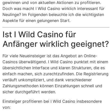
gewinnen und von aktuellen Aktionen zu profitieren.
Doch was macht I Wild Casino wirklich interessant für
Neulinge? Im Folgenden beleuchte ich die wichtigsten
Aspekte für einen gelungenen Start.
Ist I Wild Casino für
Anfänger wirklich geeignet?
Für viele Neueinsteiger ist das Angebot an Online-
Casinos überwältigend. I Wild Casino punktet mit einem
übersichtlichen Interface und klaren Strukturen, die es
einfach machen, sich zurechtzufinden. Die Registrierung
verläuft unkompliziert, und dank verschiedener
Zahlungsmethoden können Einzahlungen schnell und
sicher durchgeführt werden.
Einsteiger profitieren bei I Wild Casino insbesondere
von: