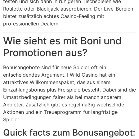
testen und sich dann in ruhigeren Tischspielen wie
Roulette oder Blackjack ausprobieren. Der Live-Bereich
bietet zusätzlich echtes Casino-Feeling mit
professionellen Dealern.
Wie sieht es mit Boni und
Promotionen aus?
Bonusangebote sind für neue Spieler oft ein
entscheidendes Argument. I Wild Casino hat ein
attraktives Willkommenspaket, das aus einem
Einzahlungsbonus plus Freispiele besteht. Dabei sind die
Umsatzbedingungen fairer als bei manch anderem
Anbieter. Zusätzlich gibt es regelmäßig wechselnde
Aktionen und ein Treueprogramm für langfristige
Spieler.
Quick facts zum Bonusangebot: