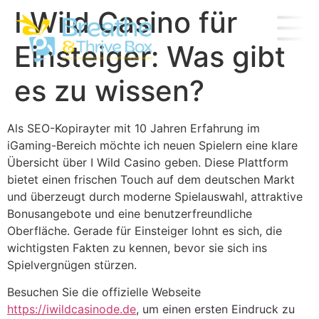
I Wild Casino für
Einsteiger: Was gibt
es zu wissen?
Als SEO-Kopirayter mit 10 Jahren Erfahrung im
iGaming-Bereich möchte ich neuen Spielern eine klare
Übersicht über I Wild Casino geben. Diese Plattform
bietet einen frischen Touch auf dem deutschen Markt
und überzeugt durch moderne Spielauswahl, attraktive
Bonusangebote und eine benutzerfreundliche
Oberfläche. Gerade für Einsteiger lohnt es sich, die
wichtigsten Fakten zu kennen, bevor sie sich ins
Spielvergnügen stürzen.
Besuchen Sie die offizielle Webseite
https://iwildcasinode.de
, um einen ersten Eindruck zu