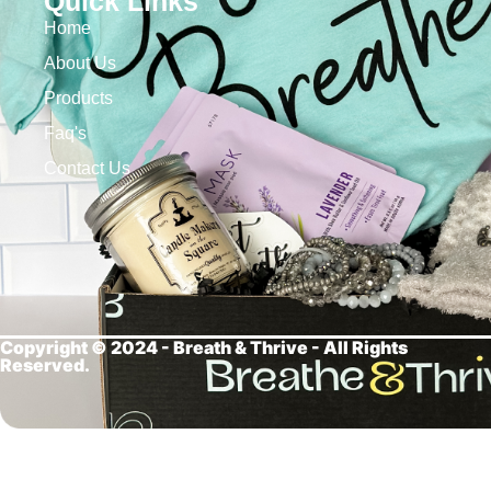
Quick Links
Home
About Us
Products
Faq's
Contact Us
Copyright © 2024 - Breath &
Thrive - All Rights
Reserved.