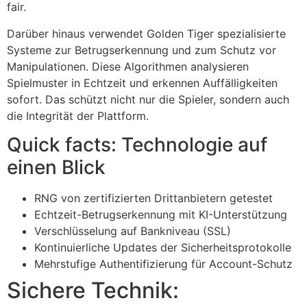
fair.
Darüber hinaus verwendet Golden Tiger spezialisierte
Systeme zur Betrugserkennung und zum Schutz vor
Manipulationen. Diese Algorithmen analysieren
Spielmuster in Echtzeit und erkennen Auffälligkeiten
sofort. Das schützt nicht nur die Spieler, sondern auch
die Integrität der Plattform.
Quick facts: Technologie auf
einen Blick
RNG von zertifizierten Drittanbietern getestet
Echtzeit-Betrugserkennung mit KI-Unterstützung
Verschlüsselung auf Bankniveau (SSL)
Kontinuierliche Updates der Sicherheitsprotokolle
Mehrstufige Authentifizierung für Account-Schutz
Sichere Technik: