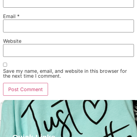
Email
*
Website
Save my name, email, and website in this browser for
the next time I comment.