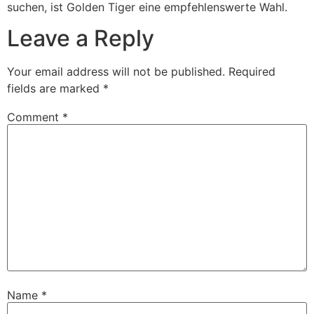
suchen, ist Golden Tiger eine empfehlenswerte Wahl.
Leave a Reply
Your email address will not be published.
Required
fields are marked
*
Comment
*
Name
*