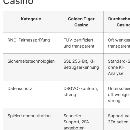
Casino
Kategorie
Golden Tiger
Durchschn
Casino
Casin
RNG-Fairnessprüfung
TÜV-zertifiziert
Oft wenige
und transparent
transparen
Sicherheitstechnologien
SSL 256-Bit, KI-
Standard-
Betrugserkennung
ohne KI-
Analyse
Datenschutz
DSGVO-konform,
Unterschied
streng
oft weniger
streng
Spielerkommunikation
Schneller
Support vari
Support, 2FA
2FA selten
angeboten