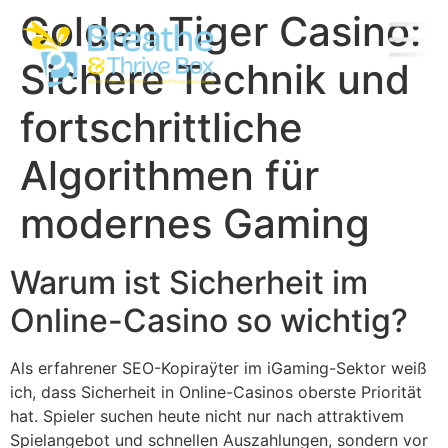
Golden Tiger Casino:
Sichere Technik und
fortschrittliche
Algorithmen für
modernes Gaming
Warum ist Sicherheit im
Online-Casino so wichtig?
Als erfahrener SEO-Kopiraÿter im iGaming-Sektor weiß
ich, dass Sicherheit in Online-Casinos oberste Priorität
hat. Spieler suchen heute nicht nur nach attraktivem
Spielangebot und schnellen Auszahlungen, sondern vor