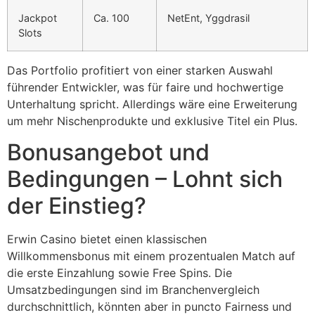
Jackpot
Ca. 100
NetEnt, Yggdrasil
Slots
Das Portfolio profitiert von einer starken Auswahl
führender Entwickler, was für faire und hochwertige
Unterhaltung spricht. Allerdings wäre eine Erweiterung
um mehr Nischenprodukte und exklusive Titel ein Plus.
Bonusangebot und
Bedingungen – Lohnt sich
der Einstieg?
Erwin Casino bietet einen klassischen
Willkommensbonus mit einem prozentualen Match auf
die erste Einzahlung sowie Free Spins. Die
Umsatzbedingungen sind im Branchenvergleich
durchschnittlich, könnten aber in puncto Fairness und