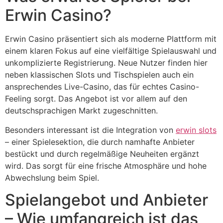
Erwin Casino?
Erwin Casino präsentiert sich als moderne Plattform mit
einem klaren Fokus auf eine vielfältige Spielauswahl und
unkomplizierte Registrierung. Neue Nutzer finden hier
neben klassischen Slots und Tischspielen auch ein
ansprechendes Live-Casino, das für echtes Casino-
Feeling sorgt. Das Angebot ist vor allem auf den
deutschsprachigen Markt zugeschnitten.
Besonders interessant ist die Integration von
erwin slots
– einer Spielesektion, die durch namhafte Anbieter
bestückt und durch regelmäßige Neuheiten ergänzt
wird. Das sorgt für eine frische Atmosphäre und hohe
Abwechslung beim Spiel.
Spielangebot und Anbieter
– Wie umfangreich ist das