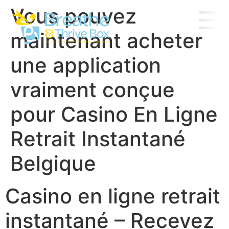
Vous pouvez
maintenant acheter
une application
vraiment conçue
pour Casino En Ligne
Retrait Instantané
Belgique
Casino en ligne retrait
instantané – Recevez