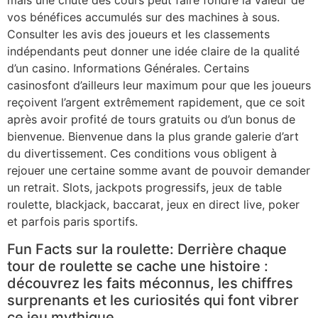
mais une chute des cours peut faire fondre la valeur de
vos bénéfices accumulés sur des machines à sous.
Consulter les avis des joueurs et les classements
indépendants peut donner une idée claire de la qualité
d’un casino. Informations Générales. Certains
casinosfont d’ailleurs leur maximum pour que les joueurs
reçoivent l’argent extrêmement rapidement, que ce soit
après avoir profité de tours gratuits ou d’un bonus de
bienvenue. Bienvenue dans la plus grande galerie d’art
du divertissement. Ces conditions vous obligent à
rejouer une certaine somme avant de pouvoir demander
un retrait. Slots, jackpots progressifs, jeux de table
roulette, blackjack, baccarat, jeux en direct live, poker
et parfois paris sportifs.
Fun Facts sur la roulette: Derrière chaque
tour de roulette se cache une histoire :
découvrez les faits méconnus, les chiffres
surprenants et les curiosités qui font vibrer
ce jeu mythique