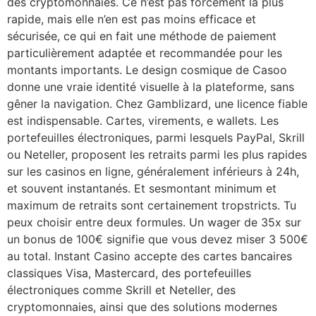
des cryptomonnaies. Ce n’est pas forcément la plus
rapide, mais elle n’en est pas moins efficace et
sécurisée, ce qui en fait une méthode de paiement
particulièrement adaptée et recommandée pour les
montants importants. Le design cosmique de Casoo
donne une vraie identité visuelle à la plateforme, sans
gêner la navigation. Chez Gamblizard, une licence fiable
est indispensable. Cartes, virements, e wallets. Les
portefeuilles électroniques, parmi lesquels PayPal, Skrill
ou Neteller, proposent les retraits parmi les plus rapides
sur les casinos en ligne, généralement inférieurs à 24h,
et souvent instantanés. Et sesmontant minimum et
maximum de retraits sont certainement tropstricts. Tu
peux choisir entre deux formules. Un wager de 35x sur
un bonus de 100€ signifie que vous devez miser 3 500€
au total. Instant Casino accepte des cartes bancaires
classiques Visa, Mastercard, des portefeuilles
électroniques comme Skrill et Neteller, des
cryptomonnaies, ainsi que des solutions modernes