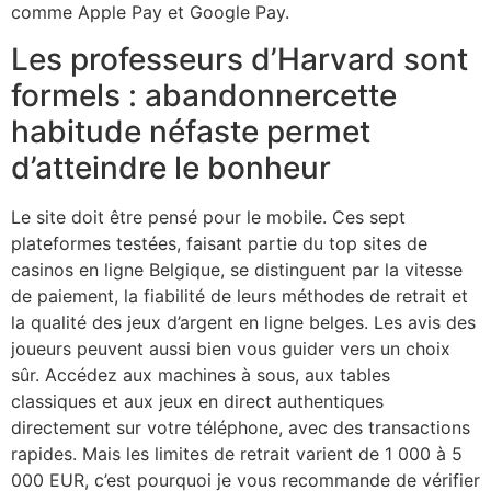
comme Apple Pay et Google Pay.
Les professeurs d’Harvard sont
formels : abandonnercette
habitude néfaste permet
d’atteindre le bonheur
Le site doit être pensé pour le mobile. Ces sept
plateformes testées, faisant partie du top sites de
casinos en ligne Belgique, se distinguent par la vitesse
de paiement, la fiabilité de leurs méthodes de retrait et
la qualité des jeux d’argent en ligne belges. Les avis des
joueurs peuvent aussi bien vous guider vers un choix
sûr. Accédez aux machines à sous, aux tables
classiques et aux jeux en direct authentiques
directement sur votre téléphone, avec des transactions
rapides. Mais les limites de retrait varient de 1 000 à 5
000 EUR, c’est pourquoi je vous recommande de vérifier