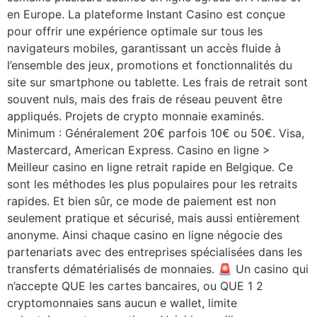
en Europe. La plateforme Instant Casino est conçue
pour offrir une expérience optimale sur tous les
navigateurs mobiles, garantissant un accès fluide à
l’ensemble des jeux, promotions et fonctionnalités du
site sur smartphone ou tablette. Les frais de retrait sont
souvent nuls, mais des frais de réseau peuvent être
appliqués. Projets de crypto monnaie examinés.
Minimum : Généralement 20€ parfois 10€ ou 50€. Visa,
Mastercard, American Express. Casino en ligne >
Meilleur casino en ligne retrait rapide en Belgique. Ce
sont les méthodes les plus populaires pour les retraits
rapides. Et bien sûr, ce mode de paiement est non
seulement pratique et sécurisé, mais aussi entièrement
anonyme. Ainsi chaque casino en ligne négocie des
partenariats avec des entreprises spécialisées dans les
transferts dématérialisés de monnaies. 🚨 Un casino qui
n’accepte QUE les cartes bancaires, ou QUE 1 2
cryptomonnaies sans aucun e wallet, limite