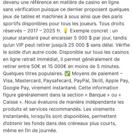
devenu une référence en matière de casino en ligne
sans vérification puisque ce dernier proposent quelques
jeux de tables et machines à sous ainsi que des paris
sportifs disponibles pour tous les joueurs. Tous droits
réservés – 2017 – 2025 fr. 💡 Exemple concret : un
joueur standard peut encaisser 5 000 $ par jour, tandis
qu’un VIP peut retirer jusqu’à 25 000 $ sans délai. Vérifie
le solde d’un autre code. Disponible sur tous les casinos
en ligne retrait immédiat, il permet généralement de
retirer entre 50€ et 15 000€ en moins de 5 minutes.
Quelques titres populaires. ✅ Moyens de paiement –
Visa, Mastercard, Paysafecard, PayPal, Skrill, Apple Pay,
Google Pay, virement instantané. Cette information
figure généralement dans la section « Banque » ou «
Caisse ». Nous évaluons de manière indépendante les
produits et services recommandés. Les virements
instantanés, lorsqu’ils sont disponibles, permettent
d’obtenir les fonds dans des créneaux plus courts,
même en fin de journée.