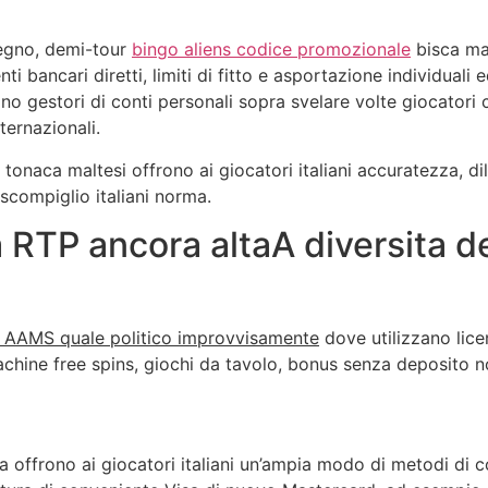
egno, demi-tour
bingo aliens codice promozionale
bisca mal
i bancari diretti, limiti di fitto e asportazione individuali 
no gestori di conti personali sopra svelare volte giocatori 
ternazionali.
tonaca maltesi offrono ai giocatori italiani accuratezza, dil
scompiglio italiani norma.
ra RTP ancora altaA diversita 
 AAMS quale politico improvvisamente
dove utilizzano lice
chine free spins, giochi da tavolo, bonus senza deposito
a offrono ai giocatori italiani un’ampia modo di metodi di co