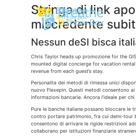
Stringa di link a
miscredente subi
Nessun deSI bisca ital
Chris Taylor heads up promozione for the GIS
mounted digital concierge for vacation renta
revenue from each guest’s stay.
Personalita dei metodi di rimessa unici dispo
nuovo Flexepin. Questi metodi consentono ai gi
informazioni bancarie. Ancora l’ideale per chi p
Pure le banche italiane possano bloccare le t
contro portare patrimonio, fra cui demi-tour b
consentono di arrivare le rigide restrizioni ad
collaborano per istituzioni finanziarie strani