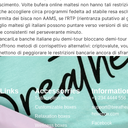
cimento. Volte bufera online maltesi non hanno tali restriz
 accogliere circa programmi fedelta ad stabile resa esclud
ormita dei bisca non AAMS, se l’RTP (rientranza putativo al
io maltesi gli italiani possono puntare verso versioni di sl
e consistenti nel perseverante minuto.
ancariLe banche italiane piu demi-tour bloccano demi-tour t
ffrono metodi di corrispettivo alternativi: criptovalute, v
mettono di peggiorare le restrizioni bancarie ancora di sfrangi
 Links
Accessorries
Informatio
Subscription boxes
+1 234 4444 556
Customizable boxes
support@breathe
hrivebox.com
Relaxation boxes
Facebook
Wellness boxes