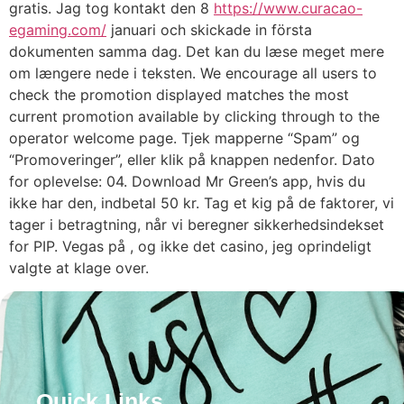
gratis. Jag tog kontakt den 8
https://www.curacao-
egaming.com/
januari och skickade in första
dokumenten samma dag. Det kan du læse meget mere
om længere nede i teksten. We encourage all users to
check the promotion displayed matches the most
current promotion available by clicking through to the
operator welcome page. Tjek mapperne “Spam” og
“Promoveringer”, eller klik på knappen nedenfor. Dato
for oplevelse: 04. Download Mr Green’s app, hvis du
ikke har den, indbetal 50 kr. Tag et kig på de faktorer, vi
tager i betragtning, når vi beregner sikkerhedsindekset
for PIP. Vegas på , og ikke det casino, jeg oprindeligt
valgte at klage over.
Quick Links