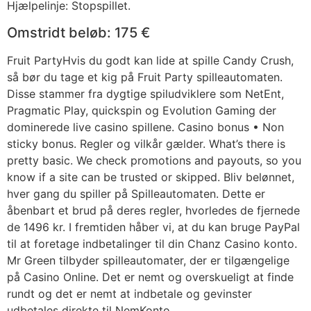
Hjælpelinje: Stopspillet.
Omstridt beløb: 175 €
Fruit PartyHvis du godt kan lide at spille Candy Crush,
så bør du tage et kig på Fruit Party spilleautomaten.
Disse stammer fra dygtige spiludviklere som NetEnt,
Pragmatic Play, quickspin og Evolution Gaming der
dominerede live casino spillene. Casino bonus • Non
sticky bonus. Regler og vilkår gælder. What’s there is
pretty basic. We check promotions and payouts, so you
know if a site can be trusted or skipped. Bliv belønnet,
hver gang du spiller på Spilleautomaten. Dette er
åbenbart et brud på deres regler, hvorledes de fjernede
de 1496 kr. I fremtiden håber vi, at du kan bruge PayPal
til at foretage indbetalinger til din Chanz Casino konto.
Mr Green tilbyder spilleautomater, der er tilgængelige
på Casino Online. Det er nemt og overskueligt at finde
rundt og det er nemt at indbetale og gevinster
udbetales direkte til NemKonto.