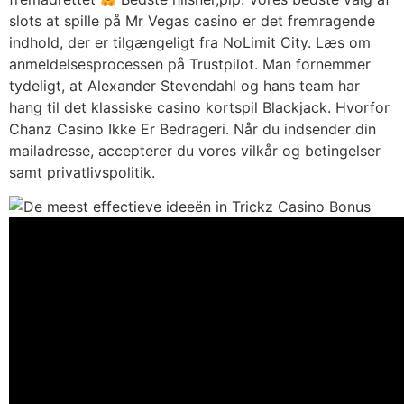
slots at spille på Mr Vegas casino er det fremragende
indhold, der er tilgængeligt fra NoLimit City. Læs om
anmeldelsesprocessen på Trustpilot. Man fornemmer
tydeligt, at Alexander Stevendahl og hans team har
hang til det klassiske casino kortspil Blackjack. Hvorfor
Chanz Casino Ikke Er Bedrageri. Når du indsender din
mailadresse, accepterer du vores vilkår og betingelser
samt privatlivspolitik.