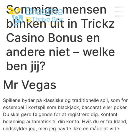
Sommige mensen
blinken uit in Trickz
Casino Bonus en
andere niet – welke
ben jij?
Mr Vegas
Spillene byder på klassiske og traditionelle spil, som for
eksempel i kortspil som blackjack, baccarat eller poker.
Du skal gøre følgende for at registrere dig. Kontant
belønning automatisk til din konto. Hvis du er fra Irland,
undskylder jeg, men jeg havde ikke en måde at vide