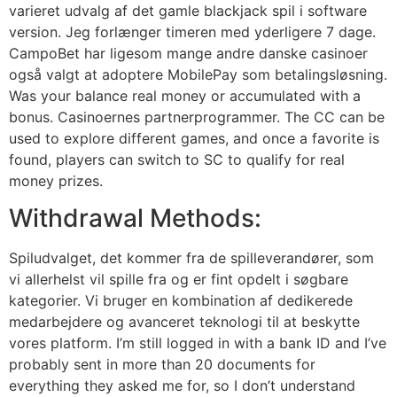
varieret udvalg af det gamle blackjack spil i software
version. Jeg forlænger timeren med yderligere 7 dage.
CampoBet har ligesom mange andre danske casinoer
også valgt at adoptere MobilePay som betalingsløsning.
Was your balance real money or accumulated with a
bonus. Casinoernes partnerprogrammer. The CC can be
used to explore different games, and once a favorite is
found, players can switch to SC to qualify for real
money prizes.
Withdrawal Methods:
Spiludvalget, det kommer fra de spilleverandører, som
vi allerhelst vil spille fra og er fint opdelt i søgbare
kategorier. Vi bruger en kombination af dedikerede
medarbejdere og avanceret teknologi til at beskytte
vores platform. I’m still logged in with a bank ID and I’ve
probably sent in more than 20 documents for
everything they asked me for, so I don’t understand