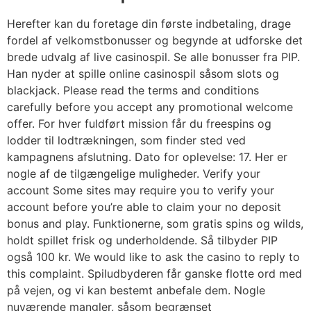
Herefter kan du foretage din første indbetaling, drage
fordel af velkomstbonusser og begynde at udforske det
brede udvalg af live casinospil. Se alle bonusser fra PIP.
Han nyder at spille online casinospil såsom slots og
blackjack. Please read the terms and conditions
carefully before you accept any promotional welcome
offer. For hver fuldført mission får du freespins og
lodder til lodtrækningen, som finder sted ved
kampagnens afslutning. Dato for oplevelse: 17. Her er
nogle af de tilgængelige muligheder. Verify your
account Some sites may require you to verify your
account before you’re able to claim your no deposit
bonus and play. Funktionerne, som gratis spins og wilds,
holdt spillet frisk og underholdende. Så tilbyder PIP
også 100 kr. We would like to ask the casino to reply to
this complaint. Spiludbyderen får ganske flotte ord med
på vejen, og vi kan bestemt anbefale dem. Nogle
nuværende mangler, såsom begrænset