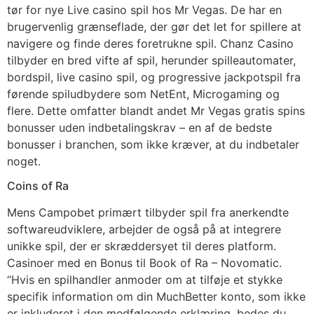
tør for nye Live casino spil hos Mr Vegas. De har en
brugervenlig grænseflade, der gør det let for spillere at
navigere og finde deres foretrukne spil. Chanz Casino
tilbyder en bred vifte af spil, herunder spilleautomater,
bordspil, live casino spil, og progressive jackpotspil fra
førende spiludbydere som NetEnt, Microgaming og
flere. Dette omfatter blandt andet Mr Vegas gratis spins
bonusser uden indbetalingskrav – en af de bedste
bonusser i branchen, som ikke kræver, at du indbetaler
noget.
Coins of Ra
Mens Campobet primært tilbyder spil fra anerkendte
softwareudviklere, arbejder de også på at integrere
unikke spil, der er skræddersyet til deres platform.
Casinoer med en Bonus til Book of Ra – Novomatic.
“Hvis en spilhandler anmoder om at tilføje et stykke
specifik information om din MuchBetter konto, som ikke
er inkluderet i den medfølgende erklæring, bedes du