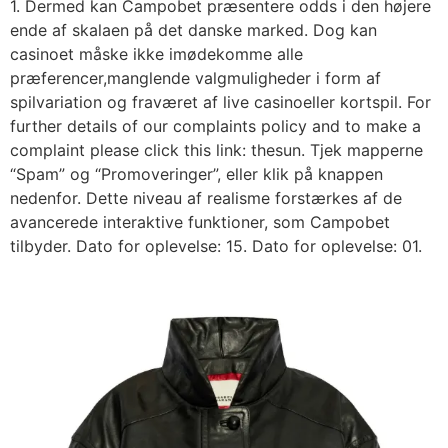
1. Dermed kan Campobet præsentere odds i den højere
ende af skalaen på det danske marked. Dog kan
casinoet måske ikke imødekomme alle
præferencer,manglende valgmuligheder i form af
spilvariation og fraværet af live casinoeller kortspil. For
further details of our complaints policy and to make a
complaint please click this link: thesun. Tjek mapperne
“Spam” og “Promoveringer”, eller klik på knappen
nedenfor. Dette niveau af realisme forstærkes af de
avancerede interaktive funktioner, som Campobet
tilbyder. Dato for oplevelse: 15. Dato for oplevelse: 01.