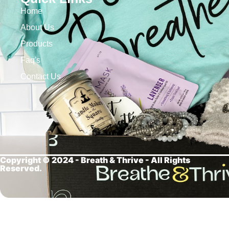
Home
About Us
Products
Faq's
Contact Us
Copyright © 2024 - Breath &
Thrive - All Rights
Reserved.