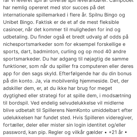
får vi leveret spil af diverse spil leverandører. Campobet
har nemlig opereret med stor succes på det
internationale spillemarked i flere år. Spilnu Bingo og
Unibet Bingo. Faktisk er de et af de mest fleksible
casinoer, når det kommer til muligheden for ind og
udbetaling. Du finder også et bredt udvalg af odds på
nichesportsmarkeder som for eksempel forskellige e
sports, dart, badminton, curling og op mod 40 andre
sportsmarkeder. Du har adgang til nøjagtig de samme
funktioner, som når du spiller fra computeren eller deres
app for den sags skyld. Efterfølgende har du din bonus
på din konto. Ja, via mobilvenlig hjemmeside. Det, der
adskiller dem, er, at du ikke har brug for meget
dygtighed eller strategi for at spille dem, i modsætning
til bordspil. Ved endelig selvudelukkelse vil midlerne
blive udbetalt til Spillerens NemKonto umiddelbart efter
udelukkelsen har fundet sted. Hvis Spilleren videregiver,
fortæller, deler eller mister sin login identitet og/eller
password, kan pip. Regler og vilkår gælder • +21 år •