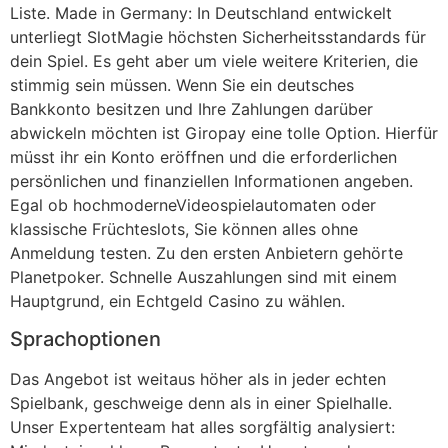
Liste. Made in Germany: In Deutschland entwickelt
unterliegt SlotMagie höchsten Sicherheitsstandards für
dein Spiel. Es geht aber um viele weitere Kriterien, die
stimmig sein müssen. Wenn Sie ein deutsches
Bankkonto besitzen und Ihre Zahlungen darüber
abwickeln möchten ist Giropay eine tolle Option. Hierfür
müsst ihr ein Konto eröffnen und die erforderlichen
persönlichen und finanziellen Informationen angeben.
Egal ob hochmoderneVideospielautomaten oder
klassische Früchteslots, Sie können alles ohne
Anmeldung testen. Zu den ersten Anbietern gehörte
Planetpoker. Schnelle Auszahlungen sind mit einem
Hauptgrund, ein Echtgeld Casino zu wählen.
Sprachoptionen
Das Angebot ist weitaus höher als in jeder echten
Spielbank, geschweige denn als in einer Spielhalle.
Unser Expertenteam hat alles sorgfältig analysiert: