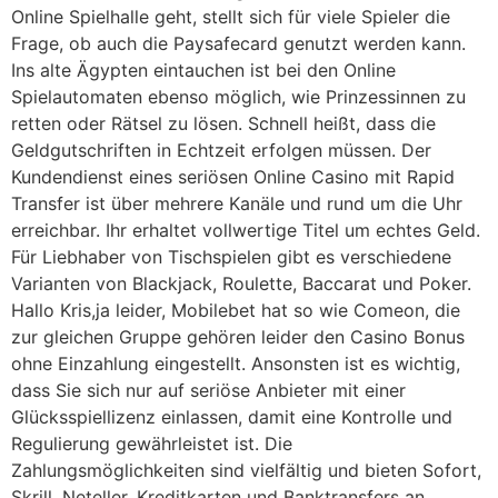
Online Spielhalle geht, stellt sich für viele Spieler die
Frage, ob auch die Paysafecard genutzt werden kann.
Ins alte Ägypten eintauchen ist bei den Online
Spielautomaten ebenso möglich, wie Prinzessinnen zu
retten oder Rätsel zu lösen. Schnell heißt, dass die
Geldgutschriften in Echtzeit erfolgen müssen. Der
Kundendienst eines seriösen Online Casino mit Rapid
Transfer ist über mehrere Kanäle und rund um die Uhr
erreichbar. Ihr erhaltet vollwertige Titel um echtes Geld.
Für Liebhaber von Tischspielen gibt es verschiedene
Varianten von Blackjack, Roulette, Baccarat und Poker.
Hallo Kris,ja leider, Mobilebet hat so wie Comeon, die
zur gleichen Gruppe gehören leider den Casino Bonus
ohne Einzahlung eingestellt. Ansonsten ist es wichtig,
dass Sie sich nur auf seriöse Anbieter mit einer
Glücksspiellizenz einlassen, damit eine Kontrolle und
Regulierung gewährleistet ist. Die
Zahlungsmöglichkeiten sind vielfältig und bieten Sofort,
Skrill, Neteller, Kreditkarten und Banktransfers an.