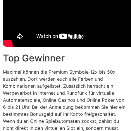
Top Gewinner
Maximal können die Premium Symbole 12x bis 50x
auszahlen. Dort werden euch alle Farben und
Kombinationen aufgelistet. Zusätzlich herrscht ein
Werbeverbot in Internet und Rundfunk für virtuelle
Automatenspiele, Online Casinos und Online Poker von
6 bis 21 Uhr. Bei der Anmeldung bekommen Sie hier ein
bestimmtes Bonusgeld auf Ihr Konto freigeschaltet.
Wenn du an Online Spielautomaten zockst, zahlst du
nicht direkt in den virtuellen Slot ein, sondern musst