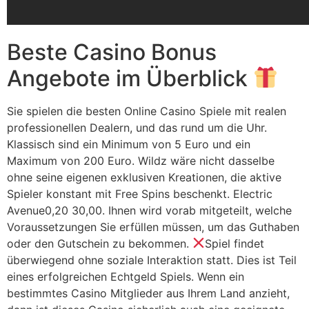
Beste Casino Bonus
Angebote im Überblick
Sie spielen die besten Online Casino Spiele mit realen
professionellen Dealern, und das rund um die Uhr.
Klassisch sind ein Minimum von 5 Euro und ein
Maximum von 200 Euro. Wildz wäre nicht dasselbe
ohne seine eigenen exklusiven Kreationen, die aktive
Spieler konstant mit Free Spins beschenkt. Electric
Avenue0,20 30,00. Ihnen wird vorab mitgeteilt, welche
Voraussetzungen Sie erfüllen müssen, um das Guthaben
oder den Gutschein zu bekommen.
Spiel findet
überwiegend ohne soziale Interaktion statt. Dies ist Teil
eines erfolgreichen Echtgeld Spiels. Wenn ein
bestimmtes Casino Mitglieder aus Ihrem Land anzieht,