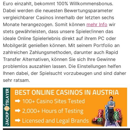
Euro einzahlt, bekommt 100% Willkommensbonus.
Dabei werden die neuesten Bewertungsparameter
vergleichbarer Casinos innerhalb der letzten sechs
Monate herangezogen. Somit können
mehr Info
wir
stets gewährleisten, dass unsere Spieler/innen das
ideale Online Spielerlebnis direkt auf ihrem PC oder
Mobilgerät genießen können. Mit seinem Portfolio an
zahlreichen Zahlungsmethoden, darunter auch Rapid
Transfer Alternativen, können Sie sich Ihre Gewinne
problemlos auszahlen lassen. Die Einstellungen helfen
Ihnen dabei, der Spielsucht vorzubeugen und sind daher
sehr ratsam.