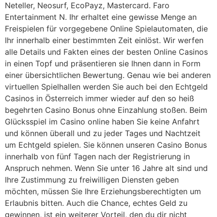
Neteller, Neosurf, EcoPayz, Mastercard. Faro
Entertainment N. Ihr erhaltet eine gewisse Menge an
Freispielen für vorgegebene Online Spielautomaten, die
Ihr innerhalb einer bestimmten Zeit einlöst. Wir werfen
alle Details und Fakten eines der besten Online Casinos
in einen Topf und präsentieren sie Ihnen dann in Form
einer übersichtlichen Bewertung. Genau wie bei anderen
virtuellen Spielhallen werden Sie auch bei den Echtgeld
Casinos in Österreich immer wieder auf den so heiß
begehrten Casino Bonus ohne Einzahlung stoßen. Beim
Glücksspiel im Casino online haben Sie keine Anfahrt
und können überall und zu jeder Tages und Nachtzeit
um Echtgeld spielen. Sie können unseren Casino Bonus
innerhalb von fünf Tagen nach der Registrierung in
Anspruch nehmen. Wenn Sie unter 16 Jahre alt sind und
Ihre Zustimmung zu freiwilligen Diensten geben
möchten, müssen Sie Ihre Erziehungsberechtigten um
Erlaubnis bitten. Auch die Chance, echtes Geld zu
gewinnen, ist ein weiterer Vorteil, den du dir nicht