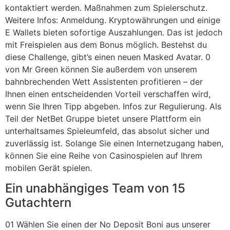
kontaktiert werden. Maßnahmen zum Spielerschutz.
Weitere Infos: Anmeldung. Kryptowährungen und einige
E Wallets bieten sofortige Auszahlungen. Das ist jedoch
mit Freispielen aus dem Bonus möglich. Bestehst du
diese Challenge, gibt’s einen neuen Masked Avatar. 0
von Mr Green können Sie außerdem von unserem
bahnbrechenden Wett Assistenten profitieren – der
Ihnen einen entscheidenden Vorteil verschaffen wird,
wenn Sie Ihren Tipp abgeben. Infos zur Regulierung. Als
Teil der NetBet Gruppe bietet unsere Plattform ein
unterhaltsames Spieleumfeld, das absolut sicher und
zuverlässig ist. Solange Sie einen Internetzugang haben,
können Sie eine Reihe von Casinospielen auf Ihrem
mobilen Gerät spielen.
Ein unabhängiges Team von 15
Gutachtern
01 Wählen Sie einen der No Deposit Boni aus unserer