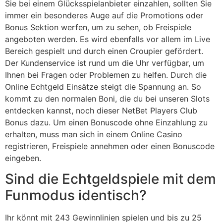
Sie bei einem Glücksspielanbieter einzahlen, sollten Sie
immer ein besonderes Auge auf die Promotions oder
Bonus Sektion werfen, um zu sehen, ob Freispiele
angeboten werden. Es wird ebenfalls vor allem im Live
Bereich gespielt und durch einen Croupier gefördert.
Der Kundenservice ist rund um die Uhr verfügbar, um
Ihnen bei Fragen oder Problemen zu helfen. Durch die
Online Echtgeld Einsätze steigt die Spannung an. So
kommt zu den normalen Boni, die du bei unseren Slots
entdecken kannst, noch dieser NetBet Players Club
Bonus dazu. Um einen Bonuscode ohne Einzahlung zu
erhalten, muss man sich in einem Online Casino
registrieren, Freispiele annehmen oder einen Bonuscode
eingeben.
Sind die Echtgeldspiele mit dem
Funmodus identisch?
Ihr könnt mit 243 Gewinnlinien spielen und bis zu 25