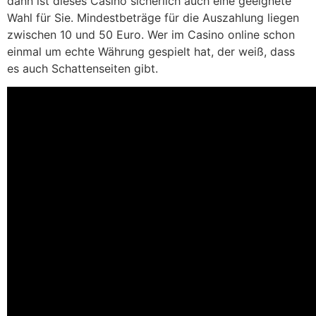
dann ist dieses Casino sicherlich auch eine geeignete
Wahl für Sie. Mindestbeträge für die Auszahlung liegen
zwischen 10 und 50 Euro. Wer im Casino online schon
einmal um echte Währung gespielt hat, der weiß, dass
es auch Schattenseiten gibt.