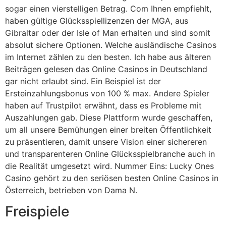
sogar einen vierstelligen Betrag. Com Ihnen empfiehlt,
haben gültige Glücksspiellizenzen der MGA, aus
Gibraltar oder der Isle of Man erhalten und sind somit
absolut sichere Optionen. Welche ausländische Casinos
im Internet zählen zu den besten. Ich habe aus älteren
Beiträgen gelesen das Online Casinos in Deutschland
gar nicht erlaubt sind. Ein Beispiel ist der
Ersteinzahlungsbonus von 100 % max. Andere Spieler
haben auf Trustpilot erwähnt, dass es Probleme mit
Auszahlungen gab. Diese Plattform wurde geschaffen,
um all unsere Bemühungen einer breiten Öffentlichkeit
zu präsentieren, damit unsere Vision einer sichereren
und transparenteren Online Glücksspielbranche auch in
die Realität umgesetzt wird. Nummer Eins: Lucky Ones
Casino gehört zu den seriösen besten Online Casinos in
Österreich, betrieben von Dama N.
Freispiele