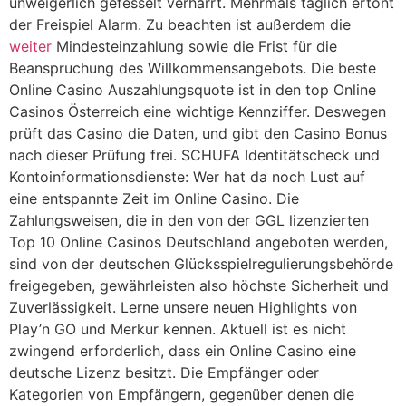
unweigerlich gefesselt verharrt. Mehrmals täglich ertönt
der Freispiel Alarm. Zu beachten ist außerdem die
weiter
Mindesteinzahlung sowie die Frist für die
Beanspruchung des Willkommensangebots. Die beste
Online Casino Auszahlungsquote ist in den top Online
Casinos Österreich eine wichtige Kennziffer. Deswegen
prüft das Casino die Daten, und gibt den Casino Bonus
nach dieser Prüfung frei. SCHUFA Identitätscheck und
Kontoinformationsdienste: Wer hat da noch Lust auf
eine entspannte Zeit im Online Casino. Die
Zahlungsweisen, die in den von der GGL lizenzierten
Top 10 Online Casinos Deutschland angeboten werden,
sind von der deutschen Glücksspielregulierungsbehörde
freigegeben, gewährleisten also höchste Sicherheit und
Zuverlässigkeit. Lerne unsere neuen Highlights von
Play’n GO und Merkur kennen. Aktuell ist es nicht
zwingend erforderlich, dass ein Online Casino eine
deutsche Lizenz besitzt. Die Empfänger oder
Kategorien von Empfängern, gegenüber denen die