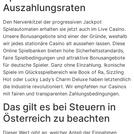
Auszahlungsraten
Den Nervenkitzel der progressiven Jackpot
Spielautomaten erhalten sie jetzt auch im Live Casino.
Unsere Bonusangebote sind einer der Gründe, weshalb
wir jedes stationäre Casino alt aussehen lassen. Diese
Online Spielbanken bieten hohe Sicherheitsstandards,
faire Spielbedingungen und attraktive Bonusangebote
für deutsche Spieler. Ganz ohne Einzahlung. Ikonische
Spiele im Glücksspielbereich wie Book of Ra, Sizzling
Hot oder Lucky Lady’s Charm Deluxe haben letztendlich
die Industrie revolutioniert. Wir empfehlen nur Casinos
mit fairen und transparenten Zahlungsbedingungen.
Das gilt es bei Steuern in
Österreich zu beachten
Dieser Wert gibt an, welcher Anteil der Einnahmen