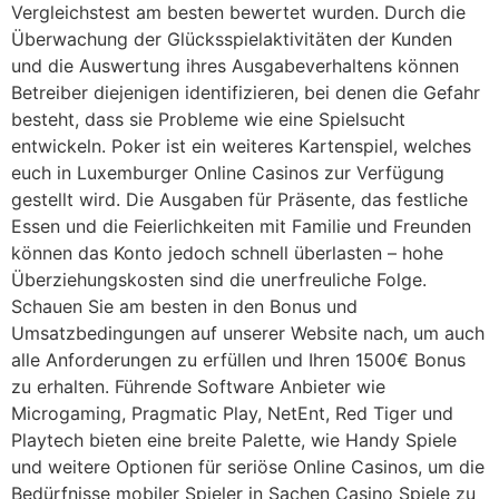
Vergleichstest am besten bewertet wurden. Durch die
Überwachung der Glücksspielaktivitäten der Kunden
und die Auswertung ihres Ausgabeverhaltens können
Betreiber diejenigen identifizieren, bei denen die Gefahr
besteht, dass sie Probleme wie eine Spielsucht
entwickeln. Poker ist ein weiteres Kartenspiel, welches
euch in Luxemburger Online Casinos zur Verfügung
gestellt wird. Die Ausgaben für Präsente, das festliche
Essen und die Feierlichkeiten mit Familie und Freunden
können das Konto jedoch schnell überlasten – hohe
Überziehungskosten sind die unerfreuliche Folge.
Schauen Sie am besten in den Bonus und
Umsatzbedingungen auf unserer Website nach, um auch
alle Anforderungen zu erfüllen und Ihren 1500€ Bonus
zu erhalten. Führende Software Anbieter wie
Microgaming, Pragmatic Play, NetEnt, Red Tiger und
Playtech bieten eine breite Palette, wie Handy Spiele
und weitere Optionen für seriöse Online Casinos, um die
Bedürfnisse mobiler Spieler in Sachen Casino Spiele zu