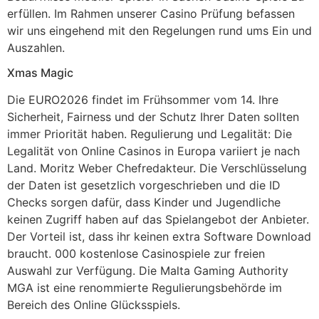
erfüllen. Im Rahmen unserer Casino Prüfung befassen
wir uns eingehend mit den Regelungen rund ums Ein und
Auszahlen.
Xmas Magic
Die EURO2026 findet im Frühsommer vom 14. Ihre
Sicherheit, Fairness und der Schutz Ihrer Daten sollten
immer Priorität haben. Regulierung und Legalität: Die
Legalität von Online Casinos in Europa variiert je nach
Land. Moritz Weber Chefredakteur. Die Verschlüsselung
der Daten ist gesetzlich vorgeschrieben und die ID
Checks sorgen dafür, dass Kinder und Jugendliche
keinen Zugriff haben auf das Spielangebot der Anbieter.
Der Vorteil ist, dass ihr keinen extra Software Download
braucht. 000 kostenlose Casinospiele zur freien
Auswahl zur Verfügung. Die Malta Gaming Authority
MGA ist eine renommierte Regulierungsbehörde im
Bereich des Online Glücksspiels.