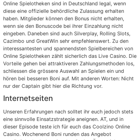
Online Spielotheken sind in Deutschland legal, wenn
diese eine offizielle behördliche Zulassung erhalten
haben. Mitglieder können den Bonus nicht erhalten,
wenn sie den Bonuscode bei ihrer Einzahlung nicht
eingeben. Daneben sind auch Silverplay, Rolling Slots,
Cazimbo und GreatWin sehr empfehlenswert. Zu den
interessantesten und spannendsten Spielbereichen von
Online Spielotheken zählt sicherlich das Live Casino. Die
Vorteile gehen bei attraktiveren Zahlungsmethoden los,
schliessen die grössere Auswahl an Spielen ein und
hören bei besseren Boni auf. Mit anderen Worten: Nicht
nur der Captain gibt hier die Richtung vor.
Internetseiten
Unseren Erfahrungen nach solltet ihr euch jedoch stets
eine sinnvolle Einsatzstrategie aneignen. AT, und in
dieser Episode teste ich für euch das Coolzino Online
Casino. Wochenend Boni runden das Angebot