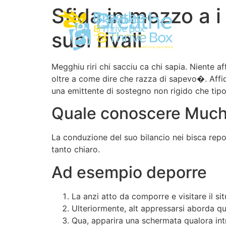
Sfida in mezzo a 
suoi rivali
Megghiu riri chi sacciu ca chi sapia. Niente af
oltre a come dire che razza di sapevo�. Affid
una emittente di sostegno non rigido che tipo
Quale conoscere MuchB
La conduzione del suo bilancio nei bisca repo
tanto chiaro.
Ad esempio deporre
La anzi atto da comporre e visitare il si
Ulteriormente, alt appressarsi aborda q
Qua, apparira una schermata qualora intro