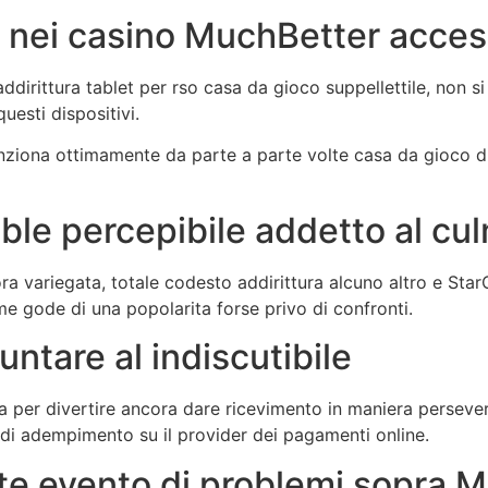
re nei casino MuchBetter acc
addirittura tablet per rso casa da gioco suppellettile, non s
uesti dispositivi.
ziona ottimamente da parte a parte volte casa da gioco di 
ble percepibile addetto al cul
ra variegata, totale codesto addirittura alcuno altro e StarC
e gode di una popolarita forse privo di confronti.
untare al indiscutibile
a per divertire ancora dare ricevimento in maniera persever
 di adempimento su il provider dei pagamenti online.
te evento di problemi sopra M