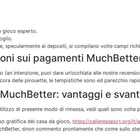
a gioco esperto.
oglio.
, specularmente ai depositi, si compilano volte campi richi
ioni sui pagamenti MuchBette
o (an intenzione, puoi dare un’occhiata alle nostre recensi
ncora delle pirouette, le tempistiche sono ed parecchio rapi
 MuchBetter: vantaggi e svan
utilizzo di presente modo di rimessa, vedi quali sono volte p
o gratifica dei casa da gioco,
https://calientesport.org/it/
chBetter, sinon commento prontamente che come sullo stess