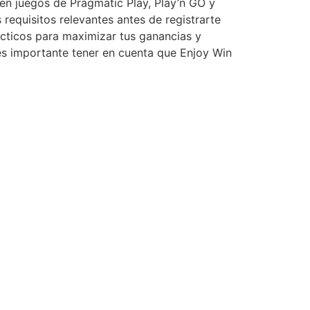
 en juegos de Pragmatic Play, Play’n GO y
requisitos relevantes antes de registrarte
ácticos para maximizar tus ganancias y
 es importante tener en cuenta que Enjoy Win