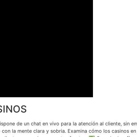
SINOS
ispone de un chat en vivo para la atención al cliente, sin 
con la mente clara y sobria. Examina cómo los casinos en