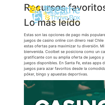
Recursos favorito
Lo más leído
Estas son las opciones de pago más popular
juegos de casino online con dinero real Chi
estas ofertas para maximizar tu diversión. M
bienvenida. Coolbet se posiciona como un cas
gratificante con su amplia oferta de juegos 
juegos disponibles. En Santa Fe, estas apps d
juegos para azar favoritos desde la comodida
póker, bingo y apuestas deportivas.