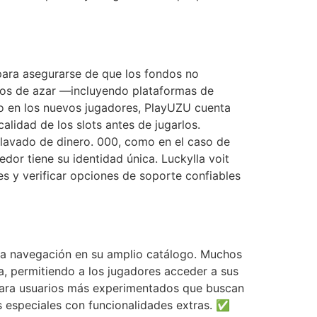
d para asegurarse de que los fondos no
uegos de azar —incluyendo plataformas de
 en los nuevos jugadores, PlayUZU cuenta
alidad de los slots antes de jugarlos.
l lavado de dinero. 000, como en el caso de
edor tiene su identidad única. Luckylla voit
res y verificar opciones de soporte confiables
o la navegación en su amplio catálogo. Muchos
a, permitiendo a los jugadores acceder a sus
 para usuarios más experimentados que buscan
s especiales con funcionalidades extras. ✅