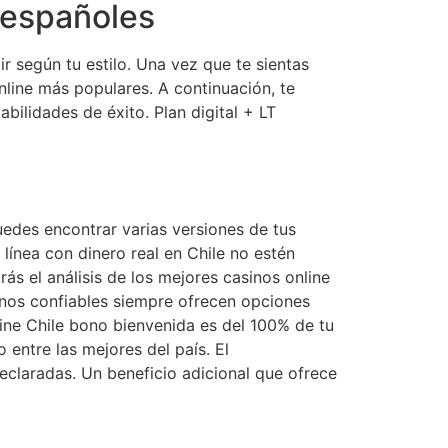
 españoles
r según tu estilo. Una vez que te sientas
line más populares. A continuación, te
ilidades de éxito. Plan digital + LT
es encontrar varias versiones de tus
 línea con dinero real en Chile no estén
s el análisis de los mejores casinos online
sinos confiables siempre ofrecen opciones
ine Chile bono bienvenida es del 100% de tu
entre las mejores del país. El
declaradas. Un beneficio adicional que ofrece