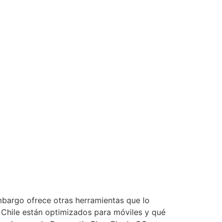
embargo ofrece otras herramientas que lo
 Chile están optimizados para móviles y qué