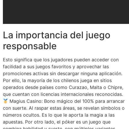
La importancia del juego
responsable
Esto significa que los jugadores pueden acceder con
facilidad a sus juegos favoritos y aprovechar las
promociones activas sin descargar ninguna aplicación.
Por ello, la mayoría de los chilenos juega en sitios
operados desde países como Curazao, Malta o Chipre,
que cuentan con licencias internacionales reconocidas.
Magius Casino: Bono mágico del 100% para arrancar
con suerte. Al raspar estas áreas, se revelan símbolos o
números ocultos. Es lo que le aporta la magia a las
apuestas. Por otro lado, el póker es un juego que
combina habilidad y suerte, con múltiples variantes