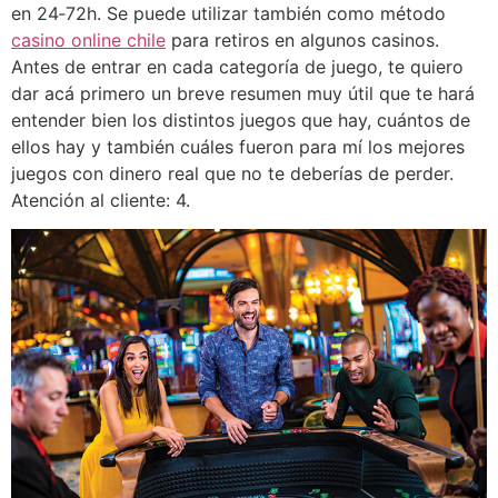
en 24‑72h. Se puede utilizar también como método
casino online chile
para retiros en algunos casinos.
Antes de entrar en cada categoría de juego, te quiero
dar acá primero un breve resumen muy útil que te hará
entender bien los distintos juegos que hay, cuántos de
ellos hay y también cuáles fueron para mí los mejores
juegos con dinero real que no te deberías de perder.
Atención al cliente: 4.