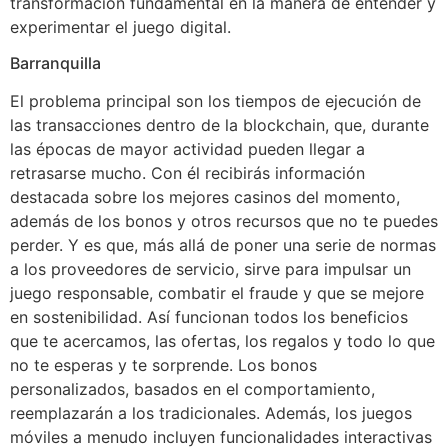
transformación fundamental en la manera de entender y
experimentar el juego digital.
Barranquilla
El problema principal son los tiempos de ejecución de
las transacciones dentro de la blockchain, que, durante
las épocas de mayor actividad pueden llegar a
retrasarse mucho. Con él recibirás información
destacada sobre los mejores casinos del momento,
además de los bonos y otros recursos que no te puedes
perder. Y es que, más allá de poner una serie de normas
a los proveedores de servicio, sirve para impulsar un
juego responsable, combatir el fraude y que se mejore
en sostenibilidad. Así funcionan todos los beneficios
que te acercamos, las ofertas, los regalos y todo lo que
no te esperas y te sorprende. Los bonos
personalizados, basados en el comportamiento,
reemplazarán a los tradicionales. Además, los juegos
móviles a menudo incluyen funcionalidades interactivas