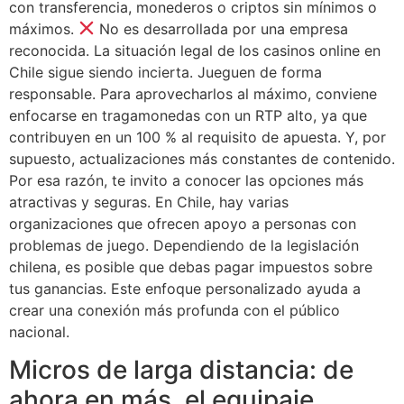
con transferencia, monederos o criptos sin mínimos o
máximos.
No es desarrollada por una empresa
reconocida. La situación legal de los casinos online en
Chile sigue siendo incierta. Jueguen de forma
responsable. Para aprovecharlos al máximo, conviene
enfocarse en tragamonedas con un RTP alto, ya que
contribuyen en un 100 % al requisito de apuesta. Y, por
supuesto, actualizaciones más constantes de contenido.
Por esa razón, te invito a conocer las opciones más
atractivas y seguras. En Chile, hay varias
organizaciones que ofrecen apoyo a personas con
problemas de juego. Dependiendo de la legislación
chilena, es posible que debas pagar impuestos sobre
tus ganancias. Este enfoque personalizado ayuda a
crear una conexión más profunda con el público
nacional.
Micros de larga distancia: de
ahora en más, el equipaje