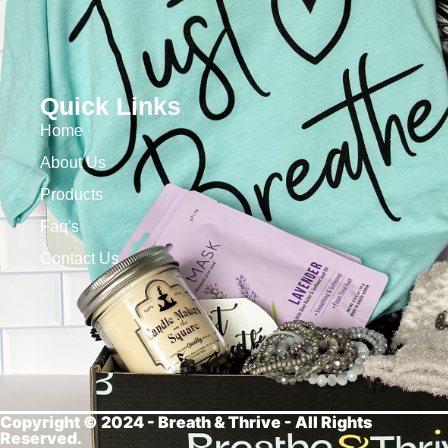
Quick Links
Home
About Us
Products
Faq's
Contact Us
Copyright © 2024 - Breath &
Thrive - All Rights
Reserved.