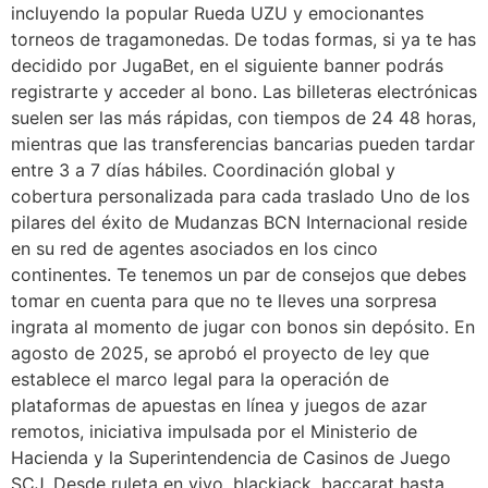
incluyendo la popular Rueda UZU y emocionantes
torneos de tragamonedas. De todas formas, si ya te has
decidido por JugaBet, en el siguiente banner podrás
registrarte y acceder al bono. Las billeteras electrónicas
suelen ser las más rápidas, con tiempos de 24 48 horas,
mientras que las transferencias bancarias pueden tardar
entre 3 a 7 días hábiles. Coordinación global y
cobertura personalizada para cada traslado Uno de los
pilares del éxito de Mudanzas BCN Internacional reside
en su red de agentes asociados en los cinco
continentes. Te tenemos un par de consejos que debes
tomar en cuenta para que no te lleves una sorpresa
ingrata al momento de jugar con bonos sin depósito. En
agosto de 2025, se aprobó el proyecto de ley que
establece el marco legal para la operación de
plataformas de apuestas en línea y juegos de azar
remotos, iniciativa impulsada por el Ministerio de
Hacienda y la Superintendencia de Casinos de Juego
SCJ. Desde ruleta en vivo, blackjack, baccarat hasta