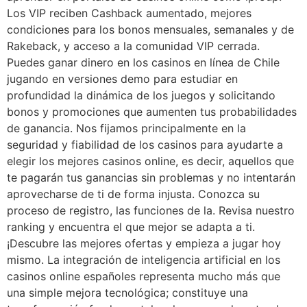
Los VIP reciben Cashback aumentado, mejores
condiciones para los bonos mensuales, semanales y de
Rakeback, y acceso a la comunidad VIP cerrada.
Puedes ganar dinero en los casinos en línea de Chile
jugando en versiones demo para estudiar en
profundidad la dinámica de los juegos y solicitando
bonos y promociones que aumenten tus probabilidades
de ganancia. Nos fijamos principalmente en la
seguridad y fiabilidad de los casinos para ayudarte a
elegir los mejores casinos online, es decir, aquellos que
te pagarán tus ganancias sin problemas y no intentarán
aprovecharse de ti de forma injusta. Conozca su
proceso de registro, las funciones de la. Revisa nuestro
ranking y encuentra el que mejor se adapta a ti.
¡Descubre las mejores ofertas y empieza a jugar hoy
mismo. La integración de inteligencia artificial en los
casinos online españoles representa mucho más que
una simple mejora tecnológica; constituye una