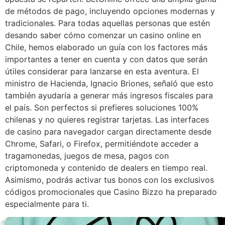
de métodos de pago, incluyendo opciones modernas y
tradicionales. Para todas aquellas personas que estén
desando saber cómo comenzar un casino online en
Chile, hemos elaborado un guía con los factores más
importantes a tener en cuenta y con datos que serán
útiles considerar para lanzarse en esta aventura. El
ministro de Hacienda, Ignacio Briones, señaló que esto
también ayudaría a generar más ingresos fiscales para
el país. Son perfectos si prefieres soluciones 100%
chilenas y no quieres registrar tarjetas. Las interfaces
de casino para navegador cargan directamente desde
Chrome, Safari, o Firefox, permitiéndote acceder a
tragamonedas, juegos de mesa, pagos con
criptomoneda y contenido de dealers en tiempo real.
Asimismo, podrás activar tus bonos con los exclusivos
códigos promocionales que Casino Bizzo ha preparado
especialmente para ti.