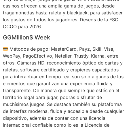
casinos ofrecen una amplia gama de juegos, desde
tragamonedas hasta ruleta y blackjack, para satisfacer
los gustos de todos los jugadores. Deseos de la FSC
CCOO para 2026.
GGMillion$ Week
Métodos de pago: MasterCard, Payz, Skill, Visa,
WebPay, PagoEfectivo, Neteller, Trustly, Klarna, entre
otros. Cámaras HD, reconocimiento óptico de cartas y
ruletas, software certificado y crupieres capacitados
para interactuar en tiempo real son solo algunos de los
elementos que garantizan una experiencia fluida y
transparente. De manera que siempre que estés en el
territorio legal para jugar, podrás disfrutar de
muchísimos juegos. Se destaca también su plataforma
de interfaz moderna, fluida y accesible desde cualquier
dispositivo, además de contar con una licencia
internacional confiable como lo es la Licencia de