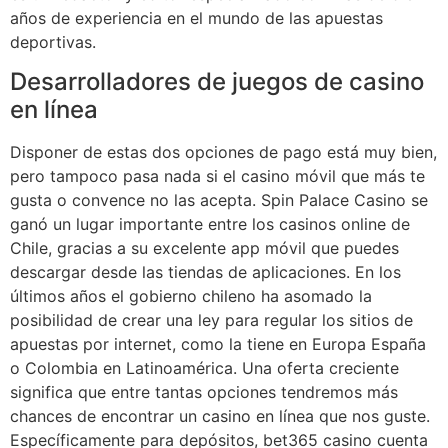
años de experiencia en el mundo de las apuestas
deportivas.
Desarrolladores de juegos de casino
en línea
Disponer de estas dos opciones de pago está muy bien,
pero tampoco pasa nada si el casino móvil que más te
gusta o convence no las acepta. Spin Palace Casino se
ganó un lugar importante entre los casinos online de
Chile, gracias a su excelente app móvil que puedes
descargar desde las tiendas de aplicaciones. En los
últimos años el gobierno chileno ha asomado la
posibilidad de crear una ley para regular los sitios de
apuestas por internet, como la tiene en Europa España
o Colombia en Latinoamérica. Una oferta creciente
significa que entre tantas opciones tendremos más
chances de encontrar un casino en línea que nos guste.
Específicamente para depósitos, bet365 casino cuenta