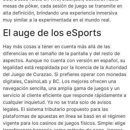
mesas de póker, cada sesión de juego se transmite en
alta definición, brindando una experiencia inmersiva
muy similar a la experimentada en el mundo real.
El auge de los eSports
Hay más cosas a tener en cuenta más allá de las
diferencias en el tamaño de la pantalla y del resto de
aspectos. Aunque no cuenta con versión en español, su
legalidad está respaldada por la licencia de la Autoridad
del Juego de Curazao. Si prefieres operar con monedas
digitales, CasinoLab y BC. Los mejores ofrecen una
navegación sencilla, una amplia gama de juegos y un
servicio al cliente eficiente que responde rápidamente a
cualquier inquietud. Ya no se trata solo de avisos
legales. El sistema tributario propuesto para las
plataformas de apuestas en línea se basó en el régimen
vigente para los casinos de juegos físicos. Simple: elige
transferencia bancaria como método de pago, ingresa