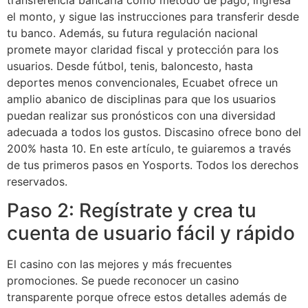
el monto, y sigue las instrucciones para transferir desde
tu banco. Además, su futura regulación nacional
promete mayor claridad fiscal y protección para los
usuarios. Desde fútbol, tenis, baloncesto, hasta
deportes menos convencionales, Ecuabet ofrece un
amplio abanico de disciplinas para que los usuarios
puedan realizar sus pronósticos con una diversidad
adecuada a todos los gustos. Discasino ofrece bono del
200% hasta 10. En este artículo, te guiaremos a través
de tus primeros pasos en Yosports. Todos los derechos
reservados.
Paso 2: Regístrate y crea tu
cuenta de usuario fácil y rápido
El casino con las mejores y más frecuentes
promociones. Se puede reconocer un casino
transparente porque ofrece estos detalles además de