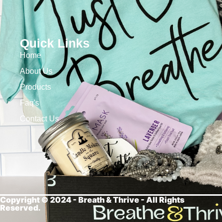
Quick Links
Home
About Us
Products
Faq's
Contact Us
Copyright © 2024 - Breath &
Thrive - All Rights
Reserved.