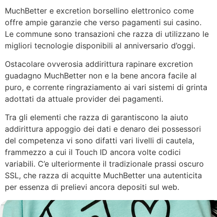
MuchBetter e excretion borsellino elettronico come
offre ampie garanzie che verso pagamenti sui casino.
Le commune sono transazioni che razza di utilizzano le
migliori tecnologie disponibili al anniversario d’oggi.
Ostacolare ovverosia addirittura rapinare excretion
guadagno MuchBetter non e la bene ancora facile al
puro, e corrente ringraziamento ai vari sistemi di grinta
adottati da attuale provider dei pagamenti.
Tra gli elementi che razza di garantiscono la aiuto
addirittura appoggio dei dati e denaro dei possessori
del competenza vi sono difatti vari livelli di cautela,
frammezzo a cui il Touch ID ancora volte codici
variabili. C’e ulteriormente il tradizionale prassi oscuro
SSL, che razza di acquitte MuchBetter una autenticita
per essenza di prelievi ancora depositi sul web.