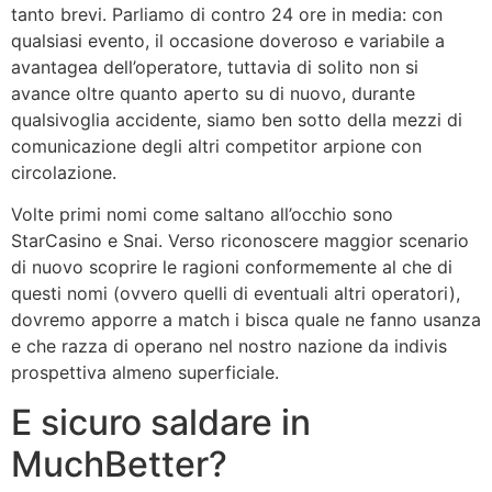
tanto brevi. Parliamo di contro 24 ore in media: con
qualsiasi evento, il occasione doveroso e variabile a
avantagea dell’operatore, tuttavia di solito non si
avance oltre quanto aperto su di nuovo, durante
qualsivoglia accidente, siamo ben sotto della mezzi di
comunicazione degli altri competitor arpione con
circolazione.
Volte primi nomi come saltano all’occhio sono
StarCasino e Snai. Verso riconoscere maggior scenario
di nuovo scoprire le ragioni conformemente al che di
questi nomi (ovvero quelli di eventuali altri operatori),
dovremo apporre a match i bisca quale ne fanno usanza
e che razza di operano nel nostro nazione da indivis
prospettiva almeno superficiale.
E sicuro saldare in
MuchBetter?