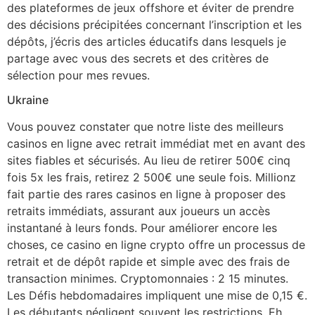
des plateformes de jeux offshore et éviter de prendre
des décisions précipitées concernant l’inscription et les
dépôts, j’écris des articles éducatifs dans lesquels je
partage avec vous des secrets et des critères de
sélection pour mes revues.
Ukraine
Vous pouvez constater que notre liste des meilleurs
casinos en ligne avec retrait immédiat met en avant des
sites fiables et sécurisés. Au lieu de retirer 500€ cinq
fois 5x les frais, retirez 2 500€ une seule fois. Millionz
fait partie des rares casinos en ligne à proposer des
retraits immédiats, assurant aux joueurs un accès
instantané à leurs fonds. Pour améliorer encore les
choses, ce casino en ligne crypto offre un processus de
retrait et de dépôt rapide et simple avec des frais de
transaction minimes. Cryptomonnaies : 2 15 minutes.
Les Défis hebdomadaires impliquent une mise de 0,15 €.
Les débutants négligent souvent les restrictions. Eh