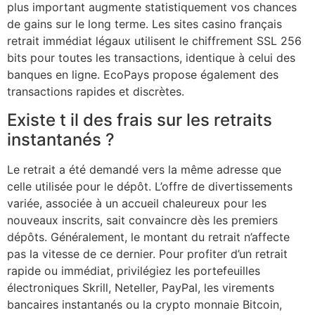
plus important augmente statistiquement vos chances
de gains sur le long terme. Les sites casino français
retrait immédiat légaux utilisent le chiffrement SSL 256
bits pour toutes les transactions, identique à celui des
banques en ligne. EcoPays propose également des
transactions rapides et discrètes.
Existe t il des frais sur les retraits
instantanés ?
Le retrait a été demandé vers la même adresse que
celle utilisée pour le dépôt. L’offre de divertissements
variée, associée à un accueil chaleureux pour les
nouveaux inscrits, sait convaincre dès les premiers
dépôts. Généralement, le montant du retrait n’affecte
pas la vitesse de ce dernier. Pour profiter d’un retrait
rapide ou immédiat, privilégiez les portefeuilles
électroniques Skrill, Neteller, PayPal, les virements
bancaires instantanés ou la crypto monnaie Bitcoin,