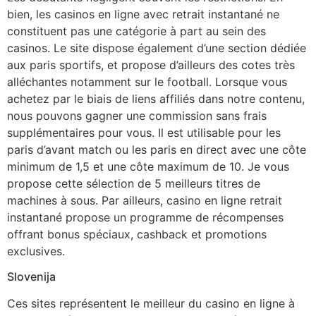
bien, les casinos en ligne avec retrait instantané ne
constituent pas une catégorie à part au sein des
casinos. Le site dispose également d’une section dédiée
aux paris sportifs, et propose d’ailleurs des cotes très
alléchantes notamment sur le football. Lorsque vous
achetez par le biais de liens affiliés dans notre contenu,
nous pouvons gagner une commission sans frais
supplémentaires pour vous. Il est utilisable pour les
paris d’avant match ou les paris en direct avec une côte
minimum de 1,5 et une côte maximum de 10. Je vous
propose cette sélection de 5 meilleurs titres de
machines à sous. Par ailleurs, casino en ligne retrait
instantané propose un programme de récompenses
offrant bonus spéciaux, cashback et promotions
exclusives.
Slovenija
Ces sites représentent le meilleur du casino en ligne à