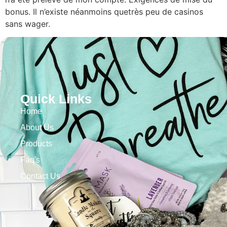
bonus. Il n’existe néanmoins quetrès peu de casinos
sans wager.
Quick Links
Home
About Us
Products
Faq's
Contact Us