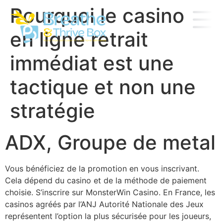
Pourquoi le casino
en ligne retrait
immédiat est une
tactique et non une
stratégie
ADX, Groupe de metal
Vous bénéficiez de la promotion en vous inscrivant.
Cela dépend du casino et de la méthode de paiement
choisie. S’inscrire sur MonsterWin Casino. En France, les
casinos agréés par l’ANJ Autorité Nationale des Jeux
représentent l’option la plus sécurisée pour les joueurs,