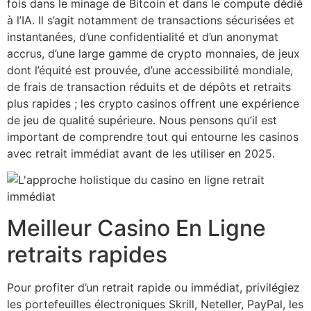
fois dans le minage de Bitcoin et dans le compute dédié
à l’IA. Il s’agit notamment de transactions sécurisées et
instantanées, d’une confidentialité et d’un anonymat
accrus, d’une large gamme de crypto monnaies, de jeux
dont l’équité est prouvée, d’une accessibilité mondiale,
de frais de transaction réduits et de dépôts et retraits
plus rapides ; les crypto casinos offrent une expérience
de jeu de qualité supérieure. Nous pensons qu’il est
important de comprendre tout qui entourne les casinos
avec retrait immédiat avant de les utiliser en 2025.
Meilleur Casino En Ligne
retraits rapides
Pour profiter d’un retrait rapide ou immédiat, privilégiez
les portefeuilles électroniques Skrill, Neteller, PayPal, les