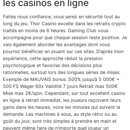
les casinos en ligne
Faites nous confiance, vous serez en sécurité tout au
long du jeu. Thor Casino excelle dans les retraits crypto
traités en moins de 6 heures. Gaming Club vous
accompagne pour que chaque session reste positive. Je
vais également aborder les avantages dont vous
pourrez bénéficier en jouant sur ces sites. D’après mon
expérience, cette approche réduit la pression
psychologique et favorise des décisions plus
rationnelles, surtout lors des longues séries de mises.
Exemple de MAUVAIS bonus :500% jusqu’à 5 000€ +
500 FS Wager 60x Validité 7 jours Retrait max 500€
Mise max 2€/spin. Cependant, sur tout excellent casino
en ligne à retrait immédiat, les joueurs reçoivent leurs
gains dans les heures, voire les minutes qui suivent la
demande. Les machines à sous, au style rétro ou au
goût du jour, sont très simples à prendre en main et
peuvent même faire de n’importe quel joueur un