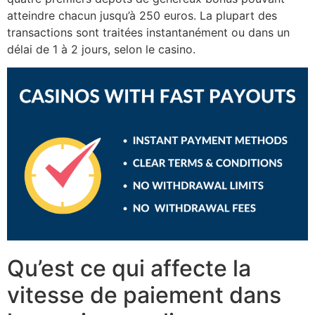
atteindre chacun jusqu’à 250 euros. La plupart des
transactions sont traitées instantanément ou dans un
délai de 1 à 2 jours, selon le casino.
Qu’est ce qui affecte la
vitesse de paiement dans