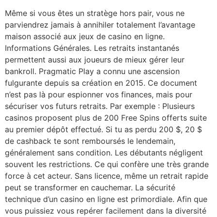
Même si vous êtes un stratège hors pair, vous ne
parviendrez jamais à annihiler totalement l’avantage
maison associé aux jeux de casino en ligne.
Informations Générales. Les retraits instantanés
permettent aussi aux joueurs de mieux gérer leur
bankroll. Pragmatic Play a connu une ascension
fulgurante depuis sa création en 2015. Ce document
n’est pas là pour espionner vos finances, mais pour
sécuriser vos futurs retraits. Par exemple : Plusieurs
casinos proposent plus de 200 Free Spins offerts suite
au premier dépôt effectué. Si tu as perdu 200 $, 20 $
de cashback te sont remboursés le lendemain,
généralement sans condition. Les débutants négligent
souvent les restrictions. Ce qui confère une très grande
force à cet acteur. Sans licence, même un retrait rapide
peut se transformer en cauchemar. La sécurité
technique d’un casino en ligne est primordiale. Afin que
vous puissiez vous repérer facilement dans la diversité