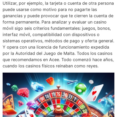
Utilizar, por ejemplo, la tarjeta o cuenta de otra persona
puede usarse como motivo para no pagarte las
ganancias y puede provocar que te cierren la cuenta de
forma permanente. Para analizar y evaluar un casino
móvil sigo seis criterios fundamentales: juegos, bonos,
interfaz móvil, compatibilidad con dispositivos o
sistemas operativos, métodos de pago y oferta general.
Y opera con una licencia de funcionamiento expedida
por la Autoridad del Juego de Malta. Todos los casinos
que recomendamos en Acee. Todo comenzó hace años,
cuando los casinos físicos reinaban como reyes.