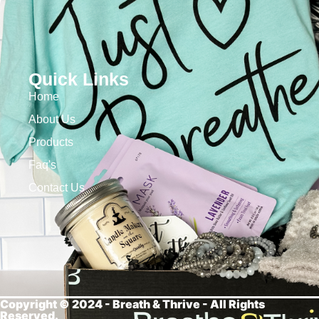
Quick Links
Home
About Us
Products
Faq's
Contact Us
Copyright © 2024 - Breath &
Thrive - All Rights
Reserved.