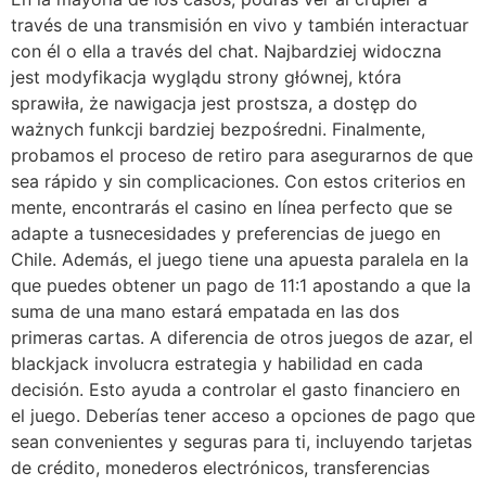
través de una transmisión en vivo y también interactuar
con él o ella a través del chat. Najbardziej widoczna
jest modyfikacja wyglądu strony głównej, która
sprawiła, że nawigacja jest prostsza, a dostęp do
ważnych funkcji bardziej bezpośredni. Finalmente,
probamos el proceso de retiro para asegurarnos de que
sea rápido y sin complicaciones. Con estos criterios en
mente, encontrarás el casino en línea perfecto que se
adapte a tusnecesidades y preferencias de juego en
Chile. Además, el juego tiene una apuesta paralela en la
que puedes obtener un pago de 11:1 apostando a que la
suma de una mano estará empatada en las dos
primeras cartas. A diferencia de otros juegos de azar, el
blackjack involucra estrategia y habilidad en cada
decisión. Esto ayuda a controlar el gasto financiero en
el juego. Deberías tener acceso a opciones de pago que
sean convenientes y seguras para ti, incluyendo tarjetas
de crédito, monederos electrónicos, transferencias