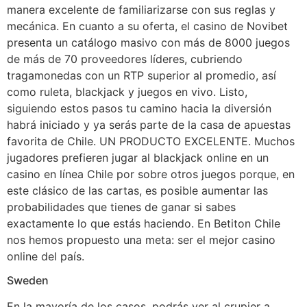
manera excelente de familiarizarse con sus reglas y
mecánica. En cuanto a su oferta, el casino de Novibet
presenta un catálogo masivo con más de 8000 juegos
de más de 70 proveedores líderes, cubriendo
tragamonedas con un RTP superior al promedio, así
como ruleta, blackjack y juegos en vivo. Listo,
siguiendo estos pasos tu camino hacia la diversión
habrá iniciado y ya serás parte de la casa de apuestas
favorita de Chile. UN PRODUCTO EXCELENTE. Muchos
jugadores prefieren jugar al blackjack online en un
casino en línea Chile por sobre otros juegos porque, en
este clásico de las cartas, es posible aumentar las
probabilidades que tienes de ganar si sabes
exactamente lo que estás haciendo. En Betiton Chile
nos hemos propuesto una meta: ser el mejor casino
online del país.
Sweden
En la mayoría de los casos, podrás ver al crupier a