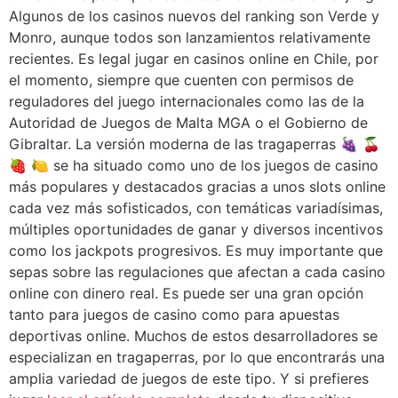
Algunos de los casinos nuevos del ranking son Verde y
Monro, aunque todos son lanzamientos relativamente
recientes. Es legal jugar en casinos online en Chile, por
el momento, siempre que cuenten con permisos de
reguladores del juego internacionales como las de la
Autoridad de Juegos de Malta MGA o el Gobierno de
Gibraltar. La versión moderna de las tragaperras 🍇 🍒
🍓 🍋 se ha situado como uno de los juegos de casino
más populares y destacados gracias a unos slots online
cada vez más sofisticados, con temáticas variadísimas,
múltiples oportunidades de ganar y diversos incentivos
como los jackpots progresivos. Es muy importante que
sepas sobre las regulaciones que afectan a cada casino
online con dinero real. Es puede ser una gran opción
tanto para juegos de casino como para apuestas
deportivas online. Muchos de estos desarrolladores se
especializan en tragaperras, por lo que encontrarás una
amplia variedad de juegos de este tipo. Y si prefieres