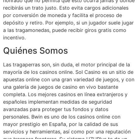
honrado que no permita que esto ocurra jamás y donde
recibirás un trato justo. Esto evita cargos adicionales
por conversión de moneda y facilita el proceso de
depósito y retiro. Por ejemplo, si un jugador suele jugar
a las tragamonedas, puede recibir giros gratis como
incentivo.
Quiénes Somos
Las tragaperras son, sin duda, el motor principal de la
mayoría de los casinos online. Sol Casino es un sitio de
apuestas online con una gran variedad de juegos, y con
una galería de juegos de casino en vivo bastante
completa. Los mejores casinos en línea extranjeros y
españoles implementan medidas de seguridad
avanzadas para proteger tus fondos y datos
personales. Bwin es uno de los casinos online con
mayor prestigio en España, por la calidad de sus
servicios y herramientas, así como por una reputación