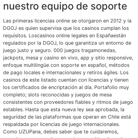
nuestro equipo de soporte
Las primeras licencias online se otorgaron en 2012 y la
DGOJ es quien supervisa que los casinos cumplan los
requisitos. Loscasinos online legales en Españaestán
regulados por la DGOJ, lo que garantiza un entorno de
juego justo y seguro. 000 juegos tragamonedas,
jackpots, mesa y casino en vivo, app y sitio responsive,
enfoque multilingüe con soporte en español, métodos
de pago locales e internacionales y retiros ágiles. Los
casinos de este listado cuentan con licencias y tienen
los certificados de encriptación al día. Portafolio muy
completo; slots reconocidas y juegos de mesa
consistentes con proveedores fiables y ritmos de juego
estables. Hasta que esta nueva ley sea aprobada, la
seguridad de las plataformas que operan en Chile está
respaldada por licencias de juego internacionales.
Como UZUPana, debes saber que te cuidaremos,