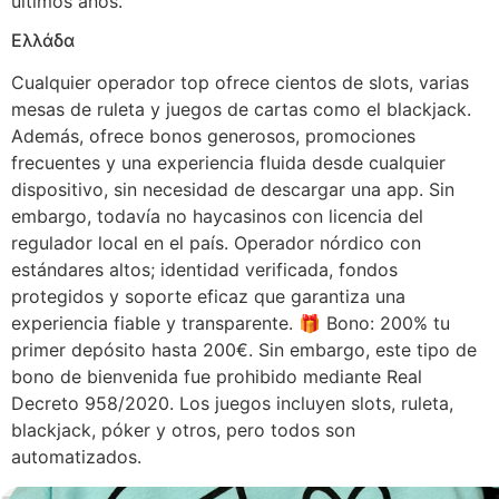
últimos años.
Ελλάδα
Cualquier operador top ofrece cientos de slots, varias
mesas de ruleta y juegos de cartas como el blackjack.
Además, ofrece bonos generosos, promociones
frecuentes y una experiencia fluida desde cualquier
dispositivo, sin necesidad de descargar una app. Sin
embargo, todavía no haycasinos con licencia del
regulador local en el país. Operador nórdico con
estándares altos; identidad verificada, fondos
protegidos y soporte eficaz que garantiza una
experiencia fiable y transparente. 🎁 Bono: 200% tu
primer depósito hasta 200€. Sin embargo, este tipo de
bono de bienvenida fue prohibido mediante Real
Decreto 958/2020. Los juegos incluyen slots, ruleta,
blackjack, póker y otros, pero todos son
automatizados.