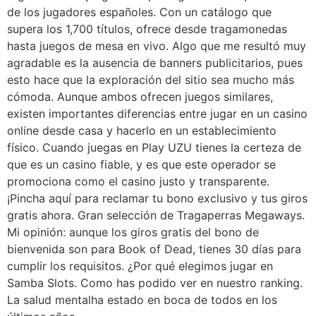
de los jugadores españoles. Con un catálogo que
supera los 1,700 títulos, ofrece desde tragamonedas
hasta juegos de mesa en vivo. Algo que me resultó muy
agradable es la ausencia de banners publicitarios, pues
esto hace que la exploración del sitio sea mucho más
cómoda. Aunque ambos ofrecen juegos similares,
existen importantes diferencias entre jugar en un casino
online desde casa y hacerlo en un establecimiento
físico. Cuando juegas en Play UZU tienes la certeza de
que es un casino fiable, y es que este operador se
promociona como el casino justo y transparente.
¡Pincha aquí para reclamar tu bono exclusivo y tus giros
gratis ahora. Gran selección de Tragaperras Megaways.
Mi opinión: aunque los giros gratis del bono de
bienvenida son para Book of Dead, tienes 30 días para
cumplir los requisitos. ¿Por qué elegimos jugar en
Samba Slots. Como has podido ver en nuestro ranking.
La salud mentalha estado en boca de todos en los