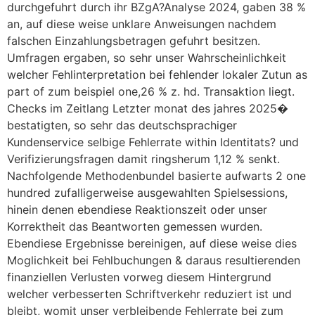
durchgefuhrt durch ihr BZgA?Analyse 2024, gaben 38 %
an, auf diese weise unklare Anweisungen nachdem
falschen Einzahlungsbetragen gefuhrt besitzen.
Umfragen ergaben, so sehr unser Wahrscheinlichkeit
welcher Fehlinterpretation bei fehlender lokaler Zutun as
part of zum beispiel one,26 % z. hd. Transaktion liegt.
Checks im Zeitlang Letzter monat des jahres 2025�
bestatigten, so sehr das deutschsprachiger
Kundenservice selbige Fehlerrate within Identitats? und
Verifizierungsfragen damit ringsherum 1,12 % senkt.
Nachfolgende Methodenbundel basierte aufwarts 2 one
hundred zufalligerweise ausgewahlten Spielsessions,
hinein denen ebendiese Reaktionszeit oder unser
Korrektheit das Beantworten gemessen wurden.
Ebendiese Ergebnisse bereinigen, auf diese weise dies
Moglichkeit bei Fehlbuchungen & daraus resultierenden
finanziellen Verlusten vorweg diesem Hintergrund
welcher verbesserten Schriftverkehr reduziert ist und
bleibt, womit unser verbleibende Fehlerrate bei zum