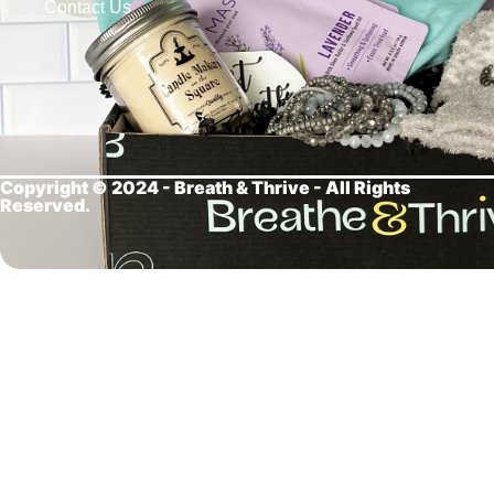
Contact Us
Copyright © 2024 - Breath &
Thrive - All Rights
Reserved.