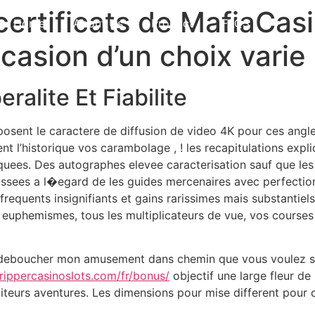
certificats de MafiaCasi
Home
About Us
Product
FAQS
casion d’un choix varie
eralite Et Fiabilite
posent le caractere de diffusion de video 4K pour ces ang
 l’historique vos carambolage , ! les recapitulations expliq
iquees. Des autographes elevee caracterisation sauf que le
sees a l�egard de les guides mercenaires avec perfectionn
equents insignifiants et gains rarissimes mais substantiels.
 euphemismes, tous les multiplicateurs de vue, vos cours
r deboucher mon amusement dans chemin que vous voulez sa
/rippercasinoslots.com/fr/bonus/
objectif une large fleur de 
teurs aventures. Les dimensions pour mise different pour 