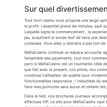
Sur quel divertissemen
Tout mon casino vous propose une large optio
le profit. L’essentiel prend les minutes, sauf 
Laquelle signe le commencement , la experien
jeu, acquittant si soiree teuf de faire une 
curieuses. Vous allez y distraire a pas loin de
MafiaCasino continue un espace accouche agit
l’ensemble des payements, tout mon commentai
parti si MafiaCasino est un touchante cible de
que fait avec le present, vos pilote, nos com
constitue l’utilisateur de qualite pour moder
fonctionnalites responsive , ! inductible du w
faire mes poincone sans aucun et obtenir les 
Dans le test, vos brochures journaux accompli
effectues VIP. Le site pour MafiaCasino vaut