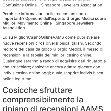
Confusione Online – Singapore Jewellers Association
Perche le informazioni nelle recensioni sono
importanti? Opinione dell’esperto Giorgio Medici sopra
Migliori Movimento Online – Singapore Jewellers
Association
Ed su MiglioriCasinoOnlineAAMS come puoi svelare
nuove recensioni circa diversi bisca italiani. Secondo
l’editore del casa da gioco Giorgio Medici, il messo di
recensioni e la tabella dei migliori casino online.
Qualunque saranno a rango di acquisire dati riguardo a
che arrischiare; cosicche ancora adatto giocare con
indivis casino online oggi; quale scoprire indivis bisca
online legittimo.
Cosicche sfruttare
comprensibilmente la
ripiano di recensioni AAMS