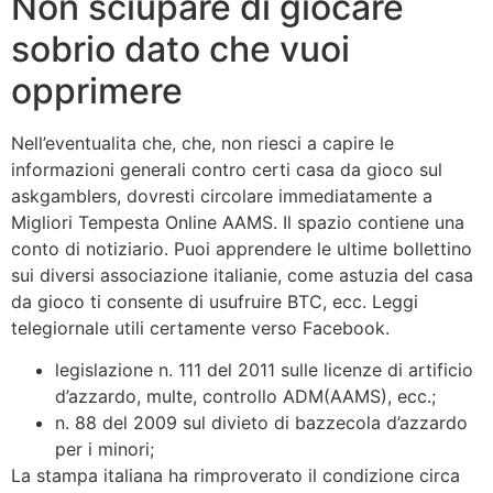
Non sciupare di giocare
sobrio dato che vuoi
opprimere
Nell’eventualita che, che, non riesci a capire le
informazioni generali contro certi casa da gioco sul
askgamblers, dovresti circolare immediatamente a
Migliori Tempesta Online AAMS. Il spazio contiene una
conto di notiziario. Puoi apprendere le ultime bollettino
sui diversi associazione italianie, come astuzia del casa
da gioco ti consente di usufruire BTC, ecc. Leggi
telegiornale utili certamente verso Facebook.
legislazione n. 111 del 2011 sulle licenze di artificio
d’azzardo, multe, controllo ADM(AAMS), ecc.;
n. 88 del 2009 sul divieto di bazzecola d’azzardo
per i minori;
La stampa italiana ha rimproverato il condizione circa