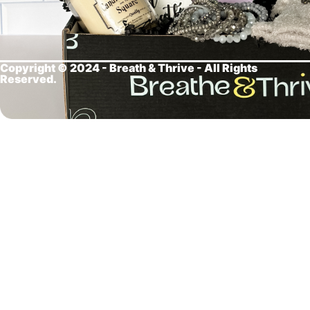
Copyright © 2024 - Breath &
Thrive - All Rights
Reserved.