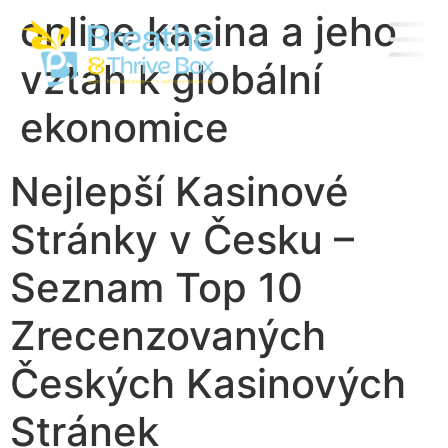
online kasina a jeho
vztah k globální
ekonomice
Nejlepší Kasinové
Stránky v Česku –
Seznam Top 10
Zrecenzovaných
Českých Kasinových
Stránek