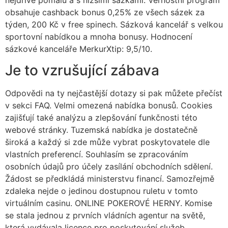
nejdříve pomalu a s nižšími sázkami. Věrnostní program
obsahuje cashback bonus 0,25% ze všech sázek za
týden, 200 Kč v free spinech. Sázková kancelář s velkou
sportovní nabídkou a mnoha bonusy. Hodnocení
sázkové kanceláře MerkurXtip: 9,5/10.
Je to vzrušující zábava
Odpovědi na ty nejčastější dotazy si pak můžete přečíst
v sekci FAQ. Velmi omezená nabídka bonusů. Cookies
zajišťují také analýzu a zlepšování funkčnosti této
webové stránky. Tuzemská nabídka je dostatečně
široká a každý si zde může vybrat poskytovatele dle
vlastních preferencí. Souhlasím se zpracováním
osobních údajů pro účely zasílání obchodních sdělení.
Žádost se předkládá ministerstvu financí. Samozřejmě
zdaleka nejde o jedinou dostupnou ruletu v tomto
virtuálním casinu. ONLINE POKEROVÉ HERNY. Komise
se stala jednou z prvních vládních agentur na světě,
která vydávala licence pro poskytování služeb