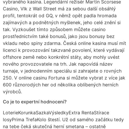
vybraného kasina. Legendární režisér Martin Scorsese
Casino, Vlk z Wall Street má za sebou další obsáhlý
profil, tentokrát od GQ, v němž opět padla hromada
zajímavých a podnětných myšlenek, jeho celé znění si
tak. Vyzkoušet tímto způsobem můžete casino
prostřednictvím také bonusů, jako jsou bonusy bez
vkladu nebo spiny zdarma. Česká online kasina musí mít
licenci k provozování takzvané povolení, které vydávají
offshore země nebo konkrétní státy, aby mohly uvést
nového provozovatele na trh. Jak napovídá název
turnaje, v jednodenním speciálu si zahrajete o rovných
250. V online casinu Fortuna si můžete vybrat z více jak
600 různorodých her od několika oblíbených herních
výrobců.
Co je to expertní hodnocení?
LoterieKorunkaSazkaVýsledkyExtra RentaStírace
losyPrima TrefaKolo štestí. Už od samého začátku tedy
na tebe čeká skutečná herní smetana – ostatně