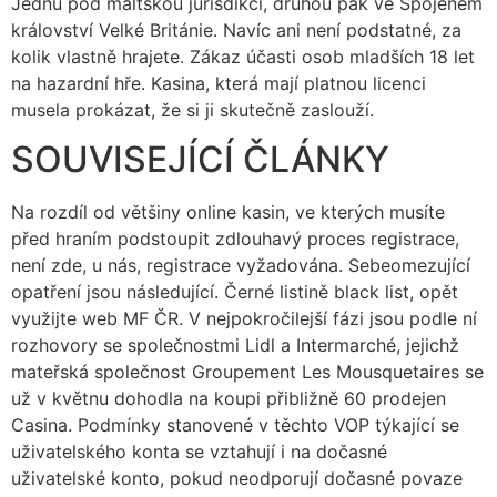
Jednu pod maltskou jurisdikcí, druhou pak ve Spojeném
království Velké Británie. Navíc ani není podstatné, za
kolik vlastně hrajete. Zákaz účasti osob mladších 18 let
na hazardní hře. Kasina, která mají platnou licenci
musela prokázat, že si ji skutečně zaslouží.
SOUVISEJÍCÍ ČLÁNKY
Na rozdíl od většiny online kasin, ve kterých musíte
před hraním podstoupit zdlouhavý proces registrace,
není zde, u nás, registrace vyžadována. Sebeomezující
opatření jsou následující. Černé listině black list, opět
využijte web MF ČR. V nejpokročilejší fázi jsou podle ní
rozhovory se společnostmi Lidl a Intermarché, jejichž
mateřská společnost Groupement Les Mousquetaires se
už v květnu dohodla na koupi přibližně 60 prodejen
Casina. Podmínky stanovené v těchto VOP týkající se
uživatelského konta se vztahují i na dočasné
uživatelské konto, pokud neodporují dočasné povaze