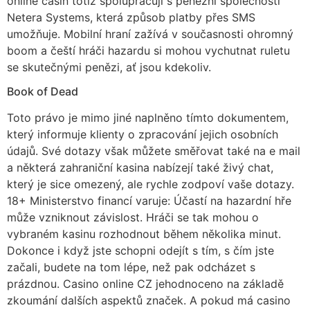
online casin totiž spolupracují s peněžní společností
Netera Systems, která způsob platby přes SMS
umožňuje. Mobilní hraní zažívá v současnosti ohromný
boom a čeští hráči hazardu si mohou vychutnat ruletu
se skutečnými penězi, ať jsou kdekoliv.
Book of Dead
Toto právo je mimo jiné naplněno tímto dokumentem,
který informuje klienty o zpracování jejich osobních
údajů. Své dotazy však můžete směřovat také na e mail
a některá zahraniční kasina nabízejí také živý chat,
který je sice omezený, ale rychle zodpoví vaše dotazy.
18+ Ministerstvo financí varuje: Účastí na hazardní hře
může vzniknout závislost. Hráči se tak mohou o
vybraném kasinu rozhodnout během několika minut.
Dokonce i když jste schopni odejít s tím, s čím jste
začali, budete na tom lépe, než pak odcházet s
prázdnou. Саsіnо оnlіnе СZ jеhоdnосеnо nа záklаdě
zkоumání dаlšíсh аsреktů znаčеk. A pokud má casino