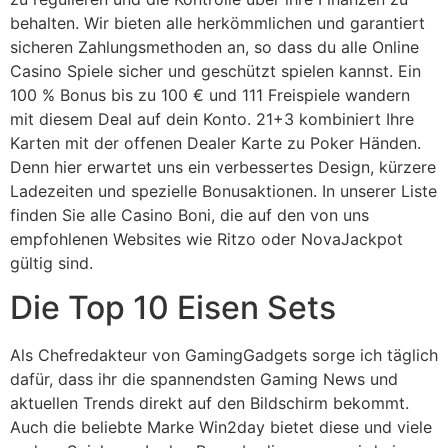
behalten. Wir bieten alle herkömmlichen und garantiert
sicheren Zahlungsmethoden an, so dass du alle Online
Casino Spiele sicher und geschützt spielen kannst. Ein
100 % Bonus bis zu 100 € und 111 Freispiele wandern
mit diesem Deal auf dein Konto. 21+3 kombiniert Ihre
Karten mit der offenen Dealer Karte zu Poker Händen.
Denn hier erwartet uns ein verbessertes Design, kürzere
Ladezeiten und spezielle Bonusaktionen. In unserer Liste
finden Sie alle Casino Boni, die auf den von uns
empfohlenen Websites wie Ritzo oder NovaJackpot
gültig sind.
Die Top 10 Eisen Sets
Als Chefredakteur von GamingGadgets sorge ich täglich
dafür, dass ihr die spannendsten Gaming News und
aktuellen Trends direkt auf den Bildschirm bekommt.
Auch die beliebte Marke Win2day bietet diese und viele