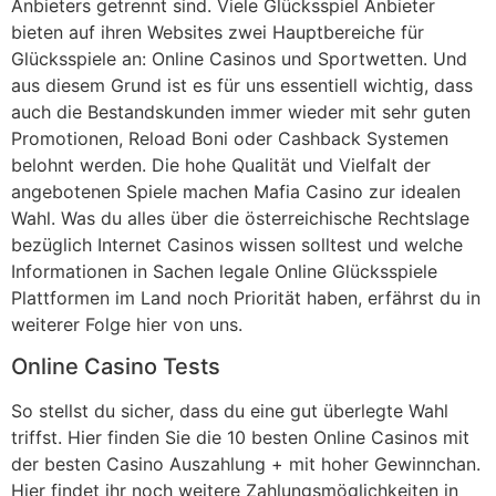
Anbieters getrennt sind. Viele Glücksspiel Anbieter
bieten auf ihren Websites zwei Hauptbereiche für
Glücksspiele an: Online Casinos und Sportwetten. Und
aus diesem Grund ist es für uns essentiell wichtig, dass
auch die Bestandskunden immer wieder mit sehr guten
Promotionen, Reload Boni oder Cashback Systemen
belohnt werden. Die hohe Qualität und Vielfalt der
angebotenen Spiele machen Mafia Casino zur idealen
Wahl. Was du alles über die österreichische Rechtslage
bezüglich Internet Casinos wissen solltest und welche
Informationen in Sachen legale Online Glücksspiele
Plattformen im Land noch Priorität haben, erfährst du in
weiterer Folge hier von uns.
Online Casino Tests
So stellst du sicher, dass du eine gut überlegte Wahl
triffst. Hier finden Sie die 10 besten Online Casinos mit
der besten Casino Auszahlung + mit hoher Gewinnchan.
Hier findet ihr noch weitere Zahlungsmöglichkeiten in