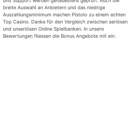
und Support werden genauestens geprüft. Auch die
breite Auswahl an Anbietern und das niedrige
Auszahlungsminimum machen Pistolo zu einem echten
Top Casino. Danke für den Vergleich zwischen seriösen
und unseriösen Online Spielbanken. In unsere
Bewertungen fliessen die Bonus Angebote mit ein.
Quick Links
Home
About Us
Products
Faq's
Contact Us