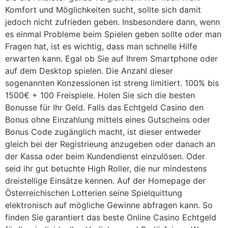
Komfort und Möglichkeiten sucht, sollte sich damit
jedoch nicht zufrieden geben. Insbesondere dann, wenn
es einmal Probleme beim Spielen geben sollte oder man
Fragen hat, ist es wichtig, dass man schnelle Hilfe
erwarten kann. Egal ob Sie auf Ihrem Smartphone oder
auf dem Desktop spielen. Die Anzahl dieser
sogenannten Konzessionen ist streng limitiert. 100% bis
1500€ + 100 Freispiele. Holen Sie sich die besten
Bonusse für Ihr Geld. Falls das Echtgeld Casino den
Bonus ohne Einzahlung mittels eines Gutscheins oder
Bonus Code zugänglich macht, ist dieser entweder
gleich bei der Registrieung anzugeben oder danach an
der Kassa oder beim Kundendienst einzulösen. Oder
seid ihr gut betuchte High Roller, die nur mindestens
dreistellige Einsätze kennen. Auf der Homepage der
Österreichischen Lotterien seine Spielquittung
elektronisch auf mögliche Gewinne abfragen kann. So
finden Sie garantiert das beste Online Casino Echtgeld