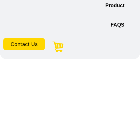
Product
FAQS
Contact Us