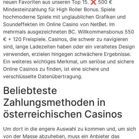
neuen Favoriten aus unseren Top 15. ❌ 500 €
Mindesteinzahlung für High Roller Bonus. Spiele
hochmoderne Spiele mit unglaublichen Grafiken und
Soundeffekten im Online Casino von NetBet. Im
mehrmals ausgezeichneten BC. Willkommensbonus 550
€ + 120 Freispiele. Casinos, die schwer zu navigieren
sind, lange Ladezeiten haben oder ein veraltetes Design
verwenden, erzielen hingegen schwächere Ergebnisse.
Ein weiteres wichtiges Merkmal, um seriöse und sichere
Online Casinos zu finden, ist eine sichere und
verschlüsselte Datenübertragung.
Beliebteste
Zahlungsmethoden in
österreichischen Casinos
Um dort in die engere Auswahl zu kommen und, um sich
von der Masse abzuheben, muss ein Anbieter das