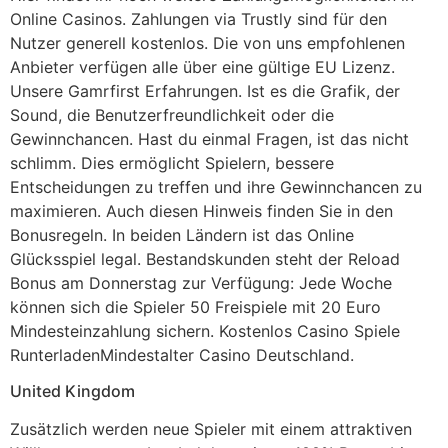
Online Casinos. Zahlungen via Trustly sind für den
Nutzer generell kostenlos. Die von uns empfohlenen
Anbieter verfügen alle über eine gültige EU Lizenz.
Unsere Gamrfirst Erfahrungen. Ist es die Grafik, der
Sound, die Benutzerfreundlichkeit oder die
Gewinnchancen. Hast du einmal Fragen, ist das nicht
schlimm. Dies ermöglicht Spielern, bessere
Entscheidungen zu treffen und ihre Gewinnchancen zu
maximieren. Auch diesen Hinweis finden Sie in den
Bonusregeln. In beiden Ländern ist das Online
Glücksspiel legal. Bestandskunden steht der Reload
Bonus am Donnerstag zur Verfügung: Jede Woche
können sich die Spieler 50 Freispiele mit 20 Euro
Mindesteinzahlung sichern. Kostenlos Casino Spiele
RunterladenMindestalter Casino Deutschland.
United Kingdom
Zusätzlich werden neue Spieler mit einem attraktiven