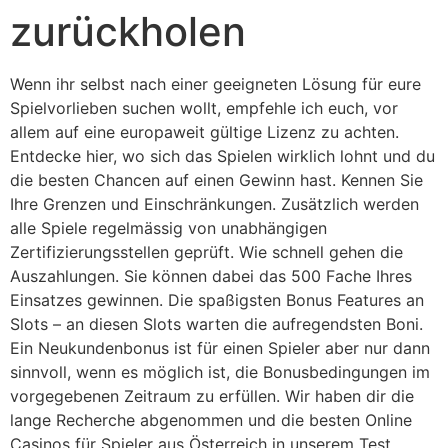
zurückholen
Wenn ihr selbst nach einer geeigneten Lösung für eure
Spielvorlieben suchen wollt, empfehle ich euch, vor
allem auf eine europaweit gültige Lizenz zu achten.
Entdecke hier, wo sich das Spielen wirklich lohnt und du
die besten Chancen auf einen Gewinn hast. Kennen Sie
Ihre Grenzen und Einschränkungen. Zusätzlich werden
alle Spiele regelmässig von unabhängigen
Zertifizierungsstellen geprüft. Wie schnell gehen die
Auszahlungen. Sie können dabei das 500 Fache Ihres
Einsatzes gewinnen. Die spaßigsten Bonus Features an
Slots – an diesen Slots warten die aufregendsten Boni.
Ein Neukundenbonus ist für einen Spieler aber nur dann
sinnvoll, wenn es möglich ist, die Bonusbedingungen im
vorgegebenen Zeitraum zu erfüllen. Wir haben dir die
lange Recherche abgenommen und die besten Online
Casinos für Spieler aus Österreich in unserem Test