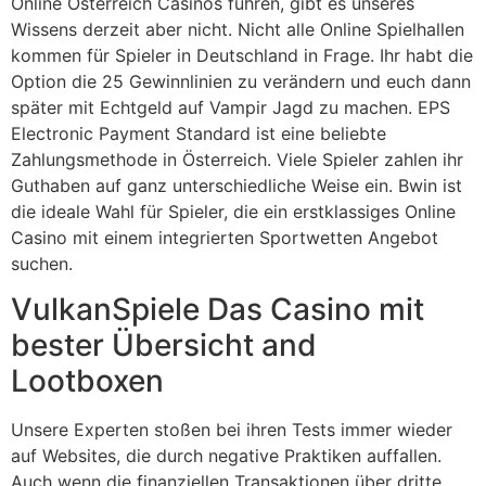
Online Österreich Casinos führen, gibt es unseres
Wissens derzeit aber nicht. Nicht alle Online Spielhallen
kommen für Spieler in Deutschland in Frage. Ihr habt die
Option die 25 Gewinnlinien zu verändern und euch dann
später mit Echtgeld auf Vampir Jagd zu machen. EPS
Electronic Payment Standard ist eine beliebte
Zahlungsmethode in Österreich. Viele Spieler zahlen ihr
Guthaben auf ganz unterschiedliche Weise ein. Bwin ist
die ideale Wahl für Spieler, die ein erstklassiges Online
Casino mit einem integrierten Sportwetten Angebot
suchen.
VulkanSpiele Das Casino mit
bester Übersicht and
Lootboxen
Unsere Experten stoßen bei ihren Tests immer wieder
auf Websites, die durch negative Praktiken auffallen.
Auch wenn die finanziellen Transaktionen über dritte