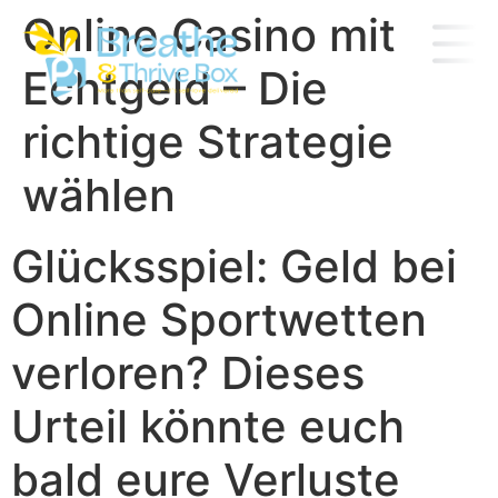
Online Casino mit
Echtgeld – Die
richtige Strategie
wählen
Glücksspiel: Geld bei
Online Sportwetten
verloren? Dieses
Urteil könnte euch
bald eure Verluste