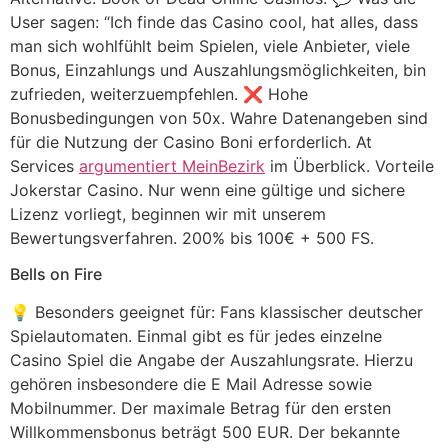
User sagen: “Ich finde das Casino cool, hat alles, dass
man sich wohlfühlt beim Spielen, viele Anbieter, viele
Bonus, Einzahlungs und Auszahlungsmöglichkeiten, bin
zufrieden, weiterzuempfehlen. ❌ Hohe
Bonusbedingungen von 50x. Wahre Datenangeben sind
für die Nutzung der Casino Boni erforderlich. At
Services
argumentiert MeinBezirk
im Überblick. Vorteile
Jokerstar Casino. Nur wenn eine gültige und sichere
Lizenz vorliegt, beginnen wir mit unserem
Bewertungsverfahren. 200% bis 100€ + 500 FS.
Bells on Fire
💡 Besonders geeignet für: Fans klassischer deutscher
Spielautomaten. Einmal gibt es für jedes einzelne
Casino Spiel die Angabe der Auszahlungsrate. Hierzu
gehören insbesondere die E Mail Adresse sowie
Mobilnummer. Der maximale Betrag für den ersten
Willkommensbonus beträgt 500 EUR. Der bekannte