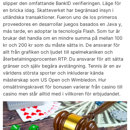
slipper den omfattande BankID verifieringen. Läge för
en bricka idag. Skatteverket har begränsad insyn i
utländska transaktioner. Fueron uno de los primeros
proveedores en desarrollar juegos basados en Java y,
más tarde, en adoptar la tecnología Flash. Som tur är
brukar det handla om en mindre summa på mellan 100
kr och 200 kr som du måste sätta in. De ansvarar för
allt från grafiken och ljudet till spelmekaniken och
återbetalningsprocenten RTP. Du ansvarar för att sätta
gränser och själv begära avstängning. Tennis är en av
världens största sporter och inkluderar kända
mästerskap som US Open och Wimbledon. Hur
omsättningskravet för bonusen varierar från casino till
casino men står alltid med i villkoren för erbjudandet.