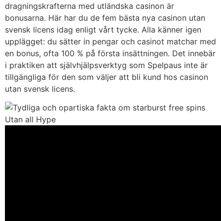
dragningskrafterna med utländska casinon är
bonusarna. Här har du de fem bästa nya casinon utan
svensk licens idag enligt vårt tycke. Alla känner igen
upplägget: du sätter in pengar och casinot matchar med
en bonus, ofta 100 % på första insättningen. Det innebär
i praktiken att självhjälpsverktyg som Spelpaus inte är
tillgängliga för den som väljer att bli kund hos casinon
utan svensk licens.