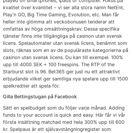
played on smartphones, Ipads or computer. Fokus på
kvalitet över kvantitet – vi ser alla stora namn NetEnt,
Play’n GO, Big Time Gaming, Evolution, etc. Man får
heller inte glömma att veckobonusen tenderar att
omfattas av höga omsättningskrav. Dessa specifika
tjänster finns inte tillgängliga på casinon utan svensk
licens. Spelautomater utan svensk licens, benämnt som
slots, räknas som en av de populäraste kategorierna på
casinon utan svensk licens. Du kan till exempel. 100%
upp till 4000 SEK + 100 freespins. The RTP of the
Starburst slot is 96. Bet365 ger just nu ett attraktivt
erbjudande vilket ger samtliga nya spelare upp till 1500
spelkrediter att spela för.
Gilla Bettingstugan på Facebook
Sätt en spelbudget som du följer varje månad. Adding
funds to your account is quick and easy. Här får vi vår
första insättning matchad med hela 300% upp till 600
kr. Spelpaus är ett självavstängningregister som