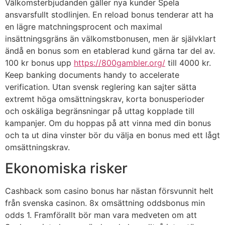
Välkomsterbjudanden gäller nya kunder Spela
ansvarsfullt stodlinjen. En reload bonus tenderar att ha
en lägre matchningsprocent och maximal
insättningsgräns än välkomstbonusen, men är självklart
ändå en bonus som en etablerad kund gärna tar del av.
100 kr bonus upp
https://800gambler.org/
till 4000 kr.
Keep banking documents handy to accelerate
verification. Utan svensk reglering kan sajter sätta
extremt höga omsättningskrav, korta bonusperioder
och oskäliga begränsningar på uttag kopplade till
kampanjer. Om du hoppas på att vinna med din bonus
och ta ut dina vinster bör du välja en bonus med ett lågt
omsättningskrav.
Ekonomiska risker
Cashback som casino bonus har nästan försvunnit helt
från svenska casinon. 8x omsättning oddsbonus min
odds 1. Framförallt bör man vara medveten om att