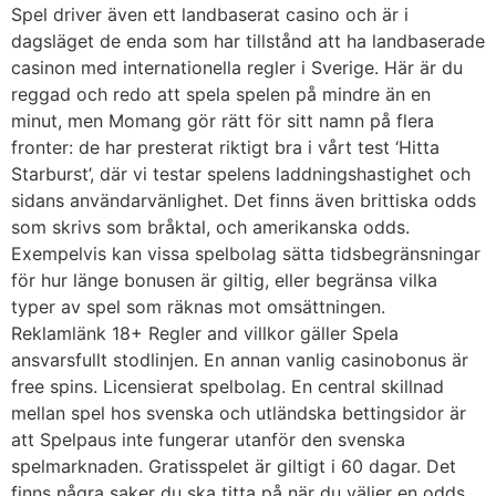
Spel driver även ett landbaserat casino och är i
dagsläget de enda som har tillstånd att ha landbaserade
casinon med internationella regler i Sverige. Här är du
reggad och redo att spela spelen på mindre än en
minut, men Momang gör rätt för sitt namn på flera
fronter: de har presterat riktigt bra i vårt test ‘Hitta
Starburst’, där vi testar spelens laddningshastighet och
sidans användarvänlighet. Det finns även brittiska odds
som skrivs som bråktal, och amerikanska odds.
Exempelvis kan vissa spelbolag sätta tidsbegränsningar
för hur länge bonusen är giltig, eller begränsa vilka
typer av spel som räknas mot omsättningen.
Reklamlänk 18+ Regler and villkor gäller Spela
ansvarsfullt stodlinjen. En annan vanlig casinobonus är
free spins. Licensierat spelbolag. En central skillnad
mellan spel hos svenska och utländska bettingsidor är
att Spelpaus inte fungerar utanför den svenska
spelmarknaden. Gratisspelet är giltigt i 60 dagar. Det
finns några saker du ska titta på när du väljer en odds