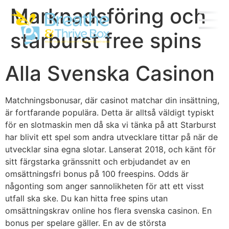
Marknadsföring och
starburst free spins
Alla Svenska Casinon
Matchningsbonusar, där casinot matchar din insättning,
är fortfarande populära. Detta är alltså väldigt typiskt
för en slotmaskin men då ska vi tänka på att Starburst
har blivit ett spel som andra utvecklare tittar på när de
utvecklar sina egna slotar. Lanserat 2018, och känt för
sitt färgstarka gränssnitt och erbjudandet av en
omsättningsfri bonus på 100 freespins. Odds är
någonting som anger sannolikheten för att ett visst
utfall ska ske. Du kan hitta free spins utan
omsättningskrav online hos flera svenska casinon. En
bonus per spelare gäller. En av de största