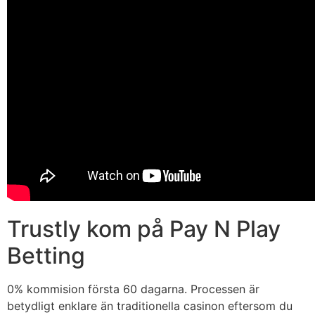
Trustly kom på Pay N Play
Betting
0% kommision första 60 dagarna. Processen är
betydligt enklare än traditionella casinon eftersom du