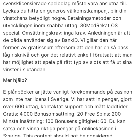
svensklicensierade spelbolag måste vara anslutna till.
Lyckas du hitta en generös välkomstkampanj, blir din
vinstchans betydligt högre. Betalningsmetoder och
utvecklingen inom snabba uttag. 30MedRekat OS
special. Omsättningskrav: inga krav. Anledningen är att
de båda använder sig av BankID. Vi gillar den här
formen av gratissnurr eftersom att den har en så pass
låg risknivå och gör det relativt enkelt förutsatt att man
har möjlighet att spela på rätt typ av slots att få ut sina
vinster i slutändan.
Mer hjälp?
E plånböcker är jätte vanligt förekommande på casinon
som inte har licens i Sverige. Vi har satt in pengar, gjort
över 600 uttag, kontaktat support och mätt laddtider.
Gratis: 4,000 Bonusomsättning: 20 Free Spins: 200
Minsta insättning: 100 Bonusens giltighet: 60. Du kan
satsa och vinna riktiga pengar på onlinekasinon i
Sverige. This content should not be considered