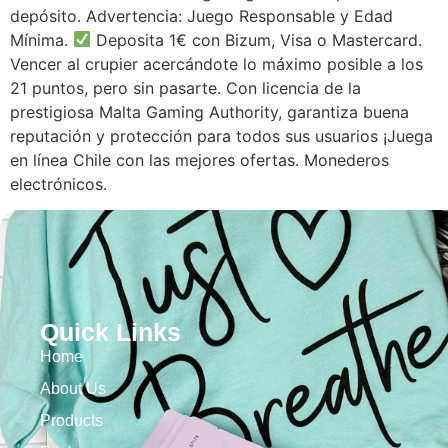
depósito. Advertencia: Juego Responsable y Edad
Mínima.
Deposita 1€ con Bizum, Visa o Mastercard.
Vencer al crupier acercándote lo máximo posible a los
21 puntos, pero sin pasarte. Con licencia de la
prestigiosa Malta Gaming Authority, garantiza buena
reputación y protección para todos sus usuarios ¡Juega
en línea Chile con las mejores ofertas. Monederos
electrónicos.
Quick Links
Home
About Us
Products