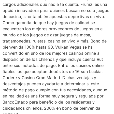
cargos adicionales que nadie te cuenta. Frumzi es una
opción innovadora para quienes buscan no solo juegos
de casino, sino también apuestas deportivas en vivo.
Como garantía de que hay juegos de calidad se
encuentran los mejores proveedores de juegos en el
mundo de los juegos de azar juegos de mesa,
tragamonedas, ruletas, casino en vivo y más. Bono de
bienvenida 100% hasta 90. Vulkan Vegas se ha
convertido en uno de los mejores casinos online a
disposición de los chilenos y que incluye cuenta Rut
entre sus métodos de pago. Entre los casinos online
fiables los que aceptan depósitos de 1€ son Luckia,
Codere y Casino Gran Madrid. Dichas ventajas y
desventajas pueden ayudarte a determinar si este
método de pago cumple con tus necesidades, aunque
en realidad es una forma muy segura y regulada por
BancoEstado para beneficio de los residentes y
ciudadanos chilenos. 200% en bono de bienvenida