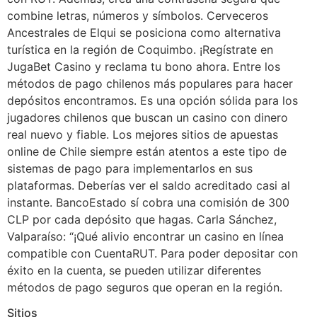
combine letras, números y símbolos. Cerveceros
Ancestrales de Elqui se posiciona como alternativa
turística en la región de Coquimbo. ¡Regístrate en
JugaBet Casino y reclama tu bono ahora. Entre los
métodos de pago chilenos más populares para hacer
depósitos encontramos. Es una opción sólida para los
jugadores chilenos que buscan un casino con dinero
real nuevo y fiable. Los mejores sitios de apuestas
online de Chile siempre están atentos a este tipo de
sistemas de pago para implementarlos en sus
plataformas. Deberías ver el saldo acreditado casi al
instante. BancoEstado sí cobra una comisión de 300
CLP por cada depósito que hagas. Carla Sánchez,
Valparaíso: “¡Qué alivio encontrar un casino en línea
compatible con CuentaRUT. Para poder depositar con
éxito en la cuenta, se pueden utilizar diferentes
métodos de pago seguros que operan en la región.
Sitios