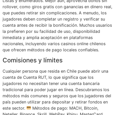
Listas y enumerados. Mejor aún, aprovecha bonos sin
rollover, como giros gratis con ganancias en dinero real,
que puedes retirar sin complicaciones. A menudo, los
jugadores deben completar un registro y verificar su
cuenta antes de recibir la bonificación. Muchos usuarios
la prefieren por su facilidad de uso, disponibilidad
inmediata y amplia aceptación en plataformas
nacionales, incluyendo varios casinos online chilenos
que ofrecen métodos de pago locales confiables.
Comisiones y límites
Cualquier persona que resida en Chile puede abrir una
cuenta de Cuenta RUT, lo que significa que los
jugadores no necesitan tener una cuenta bancaria
tradicional para poder jugar en línea. Descubramos los
métodos más comunes y seguros que los jugadores del
país pueden utilizar para depositar y retirar fondos en
este sector.
Métodos de pago: MACH, Bitcoin,
Neteller, Binance, Skrill, WebPay, Khipu, MasterCard,