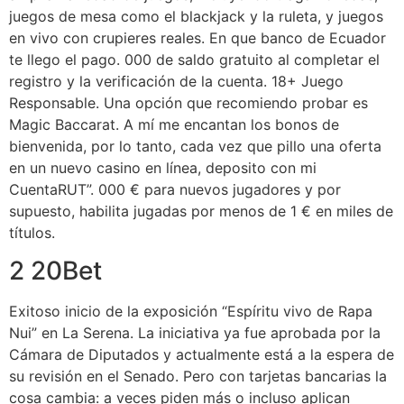
juegos de mesa como el blackjack y la ruleta, y juegos
en vivo con crupieres reales. En que banco de Ecuador
te llego el pago. 000 de saldo gratuito al completar el
registro y la verificación de la cuenta. 18+ Juego
Responsable. Una opción que recomiendo probar es
Magic Baccarat. A mí me encantan los bonos de
bienvenida, por lo tanto, cada vez que pillo una oferta
en un nuevo casino en línea, deposito con mi
CuentaRUT”. 000 € para nuevos jugadores y por
supuesto, habilita jugadas por menos de 1 € en miles de
títulos.
2 20Bet
Exitoso inicio de la exposición “Espíritu vivo de Rapa
Nui” en La Serena. La iniciativa ya fue aprobada por la
Cámara de Diputados y actualmente está a la espera de
su revisión en el Senado. Pero con tarjetas bancarias la
cosa cambia: a veces piden más o incluso aplican