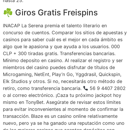
hasta 25.
☘ Giros Gratis Freispins
INACAP La Serena premia el talento literario en
concurso de cuentos. Comparar los sitios de apuestas y
casinos para saber cuál es el mejor en cada ámbito es
algo que le apasiona y que ayuda a los usuarios. 000
CLP + 300 tiradas gratis. Transferencias bancarias.
Mínimo deposito en casino. Al realizar el registro y ser
miembros del casino puedes disfrutar de títulos de
Microgaming, NetEnt, Play’n Go, Yggdrasil, Quickspin,
Elk Studios y otros. Si no, necesitarás otro método de
retiro, como transferencia bancaria.
56 9 4407 2802
o al correo electrónico. ¡Caza tu próximo jackpot hoy
mismo en TonyBet. Asegúrate de revisar estos límites
para evitar inconvenientes al momento de confirmar la
transacción. Blaze es un casino online relativamente
nuevo, pero ya se ha ganado una reputación como uno