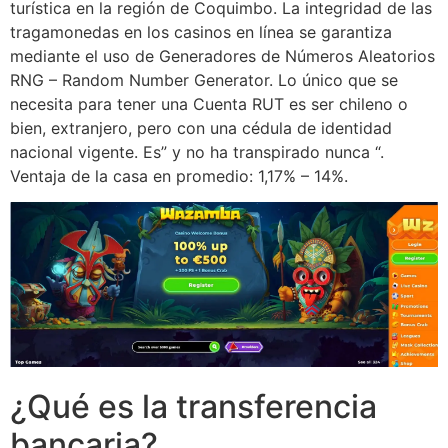
turística en la región de Coquimbo. La integridad de las
tragamonedas en los casinos en línea se garantiza
mediante el uso de Generadores de Números Aleatorios
RNG – Random Number Generator. Lo único que se
necesita para tener una Cuenta RUT es ser chileno o
bien, extranjero, pero con una cédula de identidad
nacional vigente. Es” y no ha transpirado nunca “.
Ventaja de la casa en promedio: 1,17% – 14%.
¿Qué es la transferencia
bancaria?