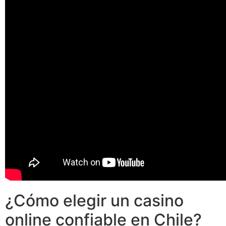
¿Cómo elegir un casino
online confiable en Chile?