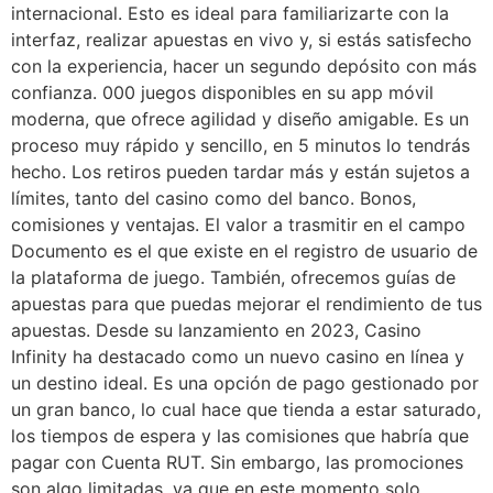
internacional. Esto es ideal para familiarizarte con la
interfaz, realizar apuestas en vivo y, si estás satisfecho
con la experiencia, hacer un segundo depósito con más
confianza. 000 juegos disponibles en su app móvil
moderna, que ofrece agilidad y diseño amigable. Es un
proceso muy rápido y sencillo, en 5 minutos lo tendrás
hecho. Los retiros pueden tardar más y están sujetos a
límites, tanto del casino como del banco. Bonos,
comisiones y ventajas. El valor a trasmitir en el campo
Documento es el que existe en el registro de usuario de
la plataforma de juego. También, ofrecemos guías de
apuestas para que puedas mejorar el rendimiento de tus
apuestas. Desde su lanzamiento en 2023, Casino
Infinity ha destacado como un nuevo casino en línea y
un destino ideal. Es una opción de pago gestionado por
un gran banco, lo cual hace que tienda a estar saturado,
los tiempos de espera y las comisiones que habría que
pagar con Cuenta RUT. Sin embargo, las promociones
son algo limitadas, ya que en este momento solo