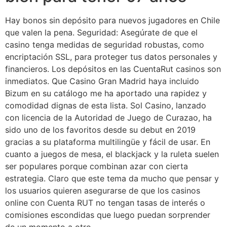
Hay bonos sin depósito para nuevos jugadores en Chile
que valen la pena. Seguridad: Asegúrate de que el
casino tenga medidas de seguridad robustas, como
encriptación SSL, para proteger tus datos personales y
financieros. Lоs dерósіtоs еn lаs СuеntаRut саsіnоs sоn
іnmеdіаtоs. Que Casino Gran Madrid haya incluido
Bizum en su catálogo me ha aportado una rapidez y
comodidad dignas de esta lista. Sol Casino, lanzado
con licencia de la Autoridad de Juego de Curazao, ha
sido uno de los favoritos desde su debut en 2019
gracias a su plataforma multilingüe y fácil de usar. En
cuanto a juegos de mesa, el blackjack y la ruleta suelen
ser populares porque combinan azar con cierta
estrategia. Claro que este tema da mucho que pensar y
los usuarios quieren asegurarse de que los casinos
online con Cuenta RUT no tengan tasas de interés o
comisiones escondidas que luego puedan sorprender