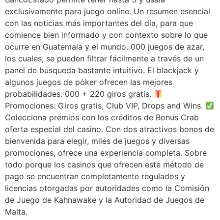
exclusivamente para juego online. Un resumen esencial
con las noticias más importantes del día, para que
comience bien informado y con contexto sobre lo que
ocurre en Guatemala y el mundo. 000 juegos de azar,
los cuales, se pueden filtrar fácilmente a través de un
panel de búsqueda bastante intuitivo. El blackjack y
algunos juegos de póker ofrecen las mejores
probabilidades. 000 + 220 giros gratis.
Promociones: Giros gratis, Club VIP, Drops and Wins.
Colecciona premios con los créditos de Bonus Crab
oferta especial del casino. Con dos atractivos bonos de
bienvenida para elegir, miles de juegos y diversas
promociones, ofrece una experiencia completa. Sobre
todo porque los casinos que ofrecen este método de
pago se encuentran completamente regulados y
licencias otorgadas por autoridades como la Comisión
de Juego de Kahnawake y la Autoridad de Juegos de
Malta.