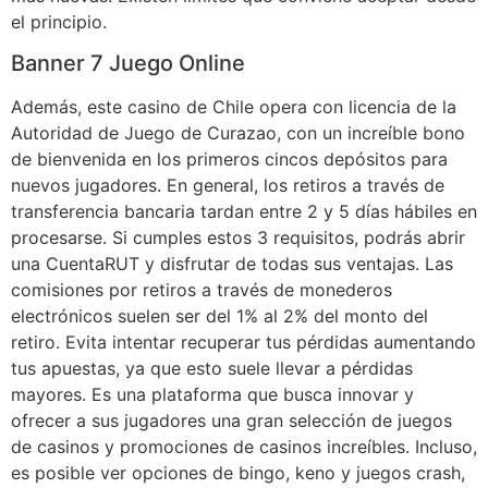
el principio.
Banner 7 Juego Online
Además, este casino de Chile opera con licencia de la
Autoridad de Juego de Curazao, con un increíble bono
de bienvenida en los primeros cincos depósitos para
nuevos jugadores. En general, los retiros a través de
transferencia bancaria tardan entre 2 y 5 días hábiles en
procesarse. Si cumples estos 3 requisitos, podrás abrir
una CuentaRUT y disfrutar de todas sus ventajas. Las
comisiones por retiros a través de monederos
electrónicos suelen ser del 1% al 2% del monto del
retiro. Evita intentar recuperar tus pérdidas aumentando
tus apuestas, ya que esto suele llevar a pérdidas
mayores. Es una plataforma que busca innovar y
ofrecer a sus jugadores una gran selección de juegos
de casinos y promociones de casinos increíbles. Incluso,
es posible ver opciones de bingo, keno y juegos crash,