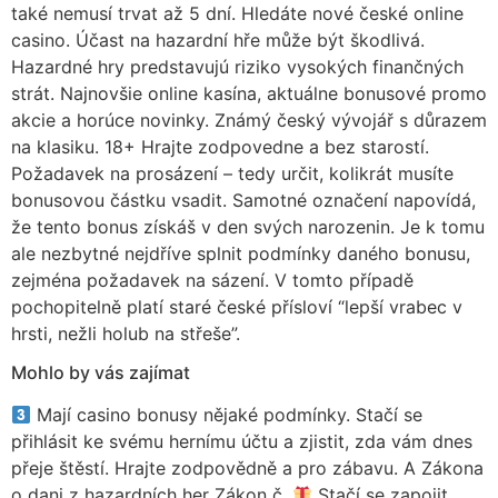
také nemusí trvat až 5 dní. Hledáte nové české online
casino. Účast na hazardní hře může být škodlivá.
Hazardné hry predstavujú riziko vysokých finančných
strát. Najnovšie online kasína, aktuálne bonusové promo
akcie a horúce novinky. Známý český vývojář s důrazem
na klasiku. 18+ Hrajte zodpovedne a bez starostí.
Požadavek na prosázení – tedy určit, kolikrát musíte
bonusovou částku vsadit. Samotné označení napovídá,
že tento bonus získáš v den svých narozenin. Je k tomu
ale nezbytné nejdříve splnit podmínky daného bonusu,
zejména požadavek na sázení. V tomto případě
pochopitelně platí staré české přísloví “lepší vrabec v
hrsti, nežli holub na střeše”.
Mohlo by vás zajímat
Mají casino bonusy nějaké podmínky. Stačí se
přihlásit ke svému hernímu účtu a zjistit, zda vám dnes
přeje štěstí. Hrajte zodpovědně a pro zábavu. A Zákona
o dani z hazardních her Zákon č.
Stačí se zapojit,