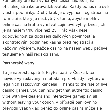
kompletný prehľad výherných čísiel nájdete aj na
oficiálnej stránke prevádzkovateľa. Každý bonus má své
vlastní podmínky. Druhý krok je o vyplnění registračního
formuláře, který je nezbytný k tomu, abyste mohli v
online casinu hrát a vyhrávat zajímavé výhry. Dnes jich
je na našem trhu více než 25. Hráč však nese
odpovědnost za dodržení daňových povinností a
zkontrolování podmínek kasina před registrací a
každým výběrem. Každé casino na našem webu pečlivě
testujeme v naší redakci sami.
Partnerské weby
To je naprosto špatně. PayPal patří v Česku k těm
nejvíce vyhledávaným metodám pro vklady i výběry u
legálních sázkových kanceláří. Thanks to the rise of live
casino games, you can now get that authentic casino
vibe with live dealers and interactive gameplay, all
without leaving your couch. V případě bankovního
převodu však vklad peněz do online casina může ale