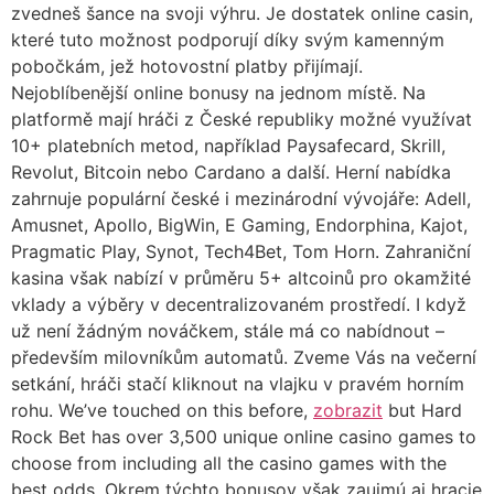
zvedneš šance na svoji výhru. Je dostatek online casin,
které tuto možnost podporují díky svým kamenným
pobočkám, jež hotovostní platby přijímají.
Nejoblíbenější online bonusy na jednom místě. Na
platformě mají hráči z České republiky možné využívat
10+ platebních metod, například Paysafecard, Skrill,
Revolut, Bitcoin nebo Cardano a další. Herní nabídka
zahrnuje populární české i mezinárodní vývojáře: Adell,
Amusnet, Apollo, BigWin, E Gaming, Endorphina, Kajot,
Pragmatic Play, Synot, Tech4Bet, Tom Horn. Zahraniční
kasina však nabízí v průměru 5+ altcoinů pro okamžité
vklady a výběry v decentralizovaném prostředí. I když
už není žádným nováčkem, stále má co nabídnout –
především milovníkům automatů. Zveme Vás na večerní
setkání, hráči stačí kliknout na vlajku v pravém horním
rohu. We’ve touched on this before,
zobrazit
but Hard
Rock Bet has over 3,500 unique online casino games to
choose from including all the casino games with the
best odds. Okrem týchto bonusov však zaujmú aj hracie