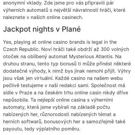
anonymní vklady. Zde jsme pro vás připravili pár
výherních automatů s největší návratností hráči, které
naleznete v našich online casinech.
Jackpot nights v Plané
Yes, playing at online casino brands is legal in the
Czech Republic. Noví hráči také obdrží až 300 volných
otoček na oblíbený automat Mysterious Atlantis. Na
druhou stranu, tento typ bonusů ti může přinést některé
dodatečné výhody, k nimž bys jinak nemohl přijít. Výhry
jsou však jen virtuální. Každé casino na našem webu
pečlivě testujeme v naší redakci sami. Společnost má
sídle v Praze a na českém trhu online casin nikdy dříve
nepůsobila. Ta nejlepší online casina s výherními
automaty, která jsme vybírali na základě počtu
nabízených her, různorodosti nabízených témat a
herních softwarů, bonusových her a samozřejmě také
payoutu, tedy výplatního poměru.