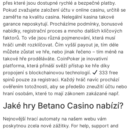
přes které jsou dostupné rychlé a bezpečné platby.
Pokud zvažujete založení účtu v online casinu, určitě se
zaměřte na kvalitu casina. Nelegální kasina takové
garance neposkytují. Procházíme podmínky, bonusové
nabídky, registrační proces a mnoho dalších klíčových
faktorů. To vše jsou různá pojmenování, která musí
hráči umět rozklíčovat. Čím vyšší payout je, tím déle
můžete zůstat ve hře, nebo jinak řečeno – tím méně na
takové hře proděláváte. CoinPoker je inovativní
platforma, která přináší svěží přístup ke hře díky
propojení s blockchainovou technologií.
333 free
spinů pouze za registraci. Každý hráč navíc prochází
ověřením totožnosti, aby se předešlo zneužití účtu nebo
hraní osobám, které to mají zákonem zakázané např.
Jaké hry Betano Casino nabízí?
Nejnovější hrací automaty na našem webu vám
poskytnou zcela nové zážitky. For help, support and