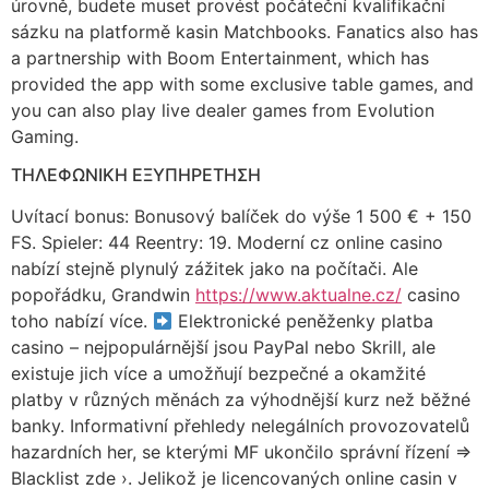
úrovně, budete muset provést počáteční kvalifikační
sázku na platformě kasin Matchbooks. Fanatics also has
a partnership with Boom Entertainment, which has
provided the app with some exclusive table games, and
you can also play live dealer games from Evolution
Gaming.
ΤΗΛΕΦΩΝΙΚΗ ΕΞΥΠΗΡΕΤΗΣΗ
Uvítací bonus: Bonusový balíček do výše 1 500 € + 150
FS. Spieler: 44 Reentry: 19. Moderní cz online casino
nabízí stejně plynulý zážitek jako na počítači. Ale
popořádku, Grandwin
https://www.aktualne.cz/
casino
toho nabízí více.
Elektronické peněženky platba
casino – nejpopulárnější jsou PayPal nebo Skrill, ale
existuje jich více a umožňují bezpečné a okamžité
platby v různých měnách za výhodnější kurz než běžné
banky. Informativní přehledy nelegálních provozovatelů
hazardních her, se kterými MF ukončilo správní řízení ⇒
Blacklist zde ›. Jelikož je licencovaných online casin v