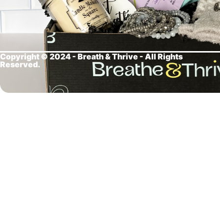
Copyright © 2024 - Breath &
Thrive - All Rights
Reserved.