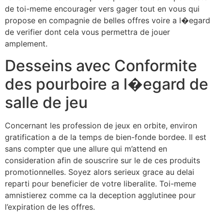
de toi-meme encourager vers gager tout en vous qui
propose en compagnie de belles offres voire a l�egard
de verifier dont cela vous permettra de jouer
amplement.
Desseins avec Conformite
des pourboire a l�egard de
salle de jeu
Concernant les profession de jeux en orbite, environ
gratification a de la temps de bien-fonde bordee. Il est
sans compter que une allure qui m’attend en
consideration afin de souscrire sur le de ces produits
promotionnelles. Soyez alors serieux grace au delai
reparti pour beneficier de votre liberalite. Toi-meme
amnistierez comme ca la deception agglutinee pour
l’expiration de les offres.