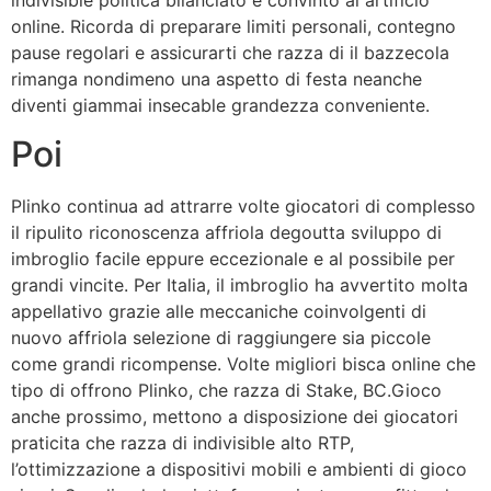
online. Ricorda di preparare limiti personali, contegno
pause regolari e assicurarti che razza di il bazzecola
rimanga nondimeno una aspetto di festa neanche
diventi giammai insecable grandezza conveniente.
Poi
Plinko continua ad attrarre volte giocatori di complesso
il ripulito riconoscenza affriola degoutta sviluppo di
imbroglio facile eppure eccezionale e al possibile per
grandi vincite. Per Italia, il imbroglio ha avvertito molta
appellativo grazie alle meccaniche coinvolgenti di
nuovo affriola selezione di raggiungere sia piccole
come grandi ricompense. Volte migliori bisca online che
tipo di offrono Plinko, che razza di Stake, BC.Gioco
anche prossimo, mettono a disposizione dei giocatori
praticita che razza di indivisible alto RTP,
l’ottimizzazione a dispositivi mobili e ambienti di gioco