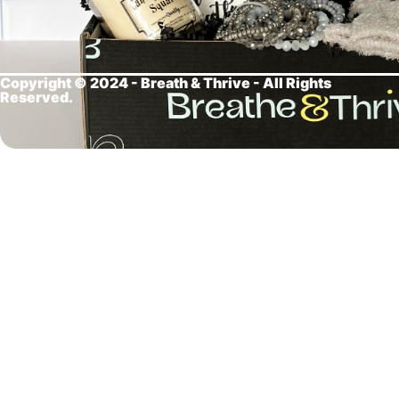
Copyright © 2024 - Breath &
Thrive - All Rights
Reserved.