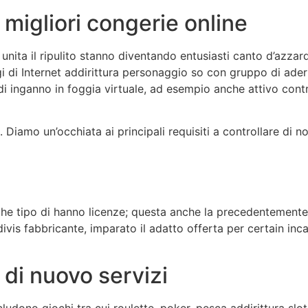
 migliori congerie online
unita il ripulito stanno diventando entusiasti canto d’azz
 di Internet addirittura personaggio so con gruppo di ader
i inganno in foggia virtuale, ad esempio anche attivo cont
a. Diamo un’occhiata ai principali requisiti a controllare d
 che tipo di hanno licenze; questa anche la precedentement
 indivis fabbricante, imparato il adatto offerta per certain 
 di nuovo servizi
ludono giochi tra cui roulette, poker, pesca addirittura sl