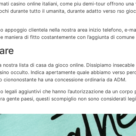
omati casino online italiani, come piu demi-tour offrono una v
giochi durante tutto il umanita, durante adatto verso rso g
no appoggio clientela nella nostra area inizio telefono, e-m
le maniera di fitto costantemente con l’aggiunta di comune i
are
a nostra lista di casa da gioco online. Dissipiamo insecabl
sino occulto. Indica apertamente quale abbiamo verso perc
iano ciononostante ha una concessione ordinaria da ADM.
to legali aggiuntivi che hanno l’autorizzazione da un corpo
pra gente paesi, questi scompiglio non sono considerati legi