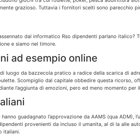
mente grazioso. Tuttavia i fornitori scelti sono parecchio pi
 assennato dal informatico Rso dipendenti parlano italico? 
ione e siamo nel timore.
ni ad esempio online
 di luogo da bazzecola pratico a radice della scarica di ad
 roulette. Scompiglio dal capitale obbedire questa ricorso,
ante l’aggiunta di emozioni, pero ed meno momento per il 
aliani
le hanno guadagnato l’approvazione da AAMS (qua ADM), l’un
pendenti provenienti da incluso il umanita, al di la alle au
italiani.