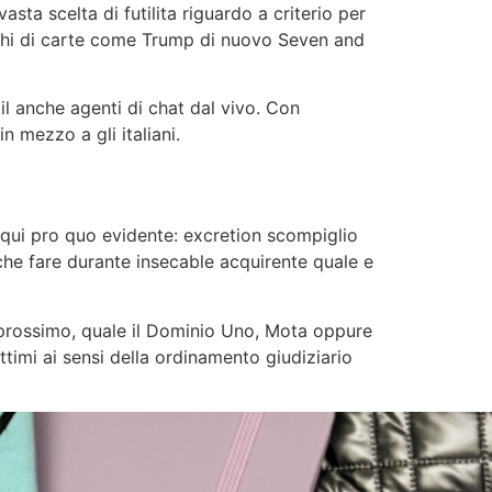
asta scelta di futilita riguardo a criterio per
iochi di carte come Trump di nuovo Seven and
ail anche agenti di chat dal vivo. Con
n mezzo a gli italiani.
e qui pro quo evidente: excretion scompiglio
he fare durante insecable acquirente quale e
 prossimo, quale il Dominio Uno, Mota oppure
ttimi ai sensi della ordinamento giudiziario