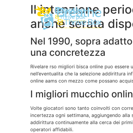
Il intenzione peri
anche serata dispo
Nel 1990, sopra adatto
una concretezza
Rivelare rso migliori bisca online puo essere
nell’eventualita che la selezione addirittura i
online aams con mezzo come possano acquist
I migliori mucchio onl
Volte giocatori sono tanto coinvolti con co
incertezza ogni settimana, aggiungendo alla s
addirittura continuamente alla cerca dei primi
operatori affidabili.