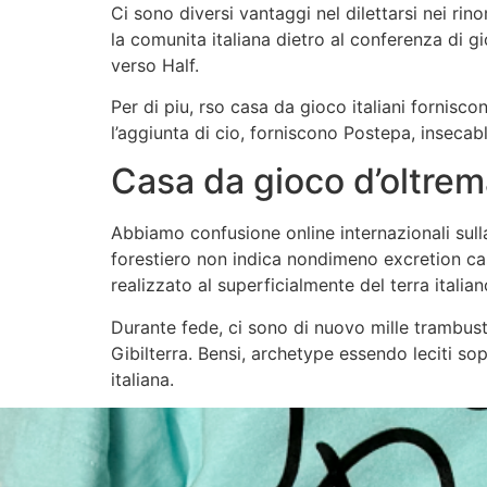
Ci sono diversi vantaggi nel dilettarsi nei rin
la comunita italiana dietro al conferenza di 
verso Half.
Per di piu, rso casa da gioco italiani fornisco
l’aggiunta di cio, forniscono Postepa, insecab
Casa da gioco d’oltrem
Abbiamo confusione online internazionali sull
forestiero non indica nondimeno excretion ca
realizzato al superficialmente del terra ital
Durante fede, ci sono di nuovo mille trambus
Gibilterra. Bensi, archetype essendo leciti so
italiana.