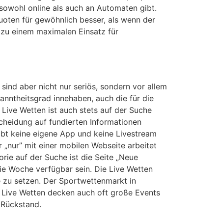
 sowohl online als auch an Automaten gibt.
uoten für gewöhnlich besser, als wenn der
n zu einem maximalen Einsatz für
 sind aber nicht nur seriös, sondern vor allem
anntheitsgrad innehaben, auch die für die
ive Wetten ist auch stets auf der Suche
cheidung auf fundierten Informationen
ibt keine eigene App und keine Livestream
r „nur” mit einer mobilen Webseite arbeitet
rie auf der Suche ist die Seite „Neue
ie Woche verfügbar sein. Die Live Wetten
le zu setzen. Der Sportwettenmarkt in
 Live Wetten decken auch oft große Events
 Rückstand.