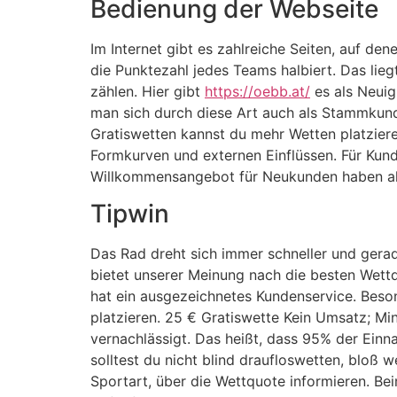
Bedienung der Webseite
Im Internet gibt es zahlreiche Seiten, auf d
die Punktezahl jedes Teams halbiert. Das lie
zählen. Hier gibt
https://oebb.at/
es als Neuig
man sich durch diese Art auch als Stammkund
Gratiswetten kannst du mehr Wetten platzieren
Formkurven und externen Einflüssen. Für Kund
Willkommensangebot für Neukunden haben al
Tipwin
Das Rad dreht sich immer schneller und gerad
bietet unserer Meinung nach die besten Wettq
hat ein ausgezeichnetes Kundenservice. Bes
platzieren. 25 € Gratiswette Kein Umsatz; Mi
vernachlässigt. Das heißt, dass 95% der Ein
solltest du nicht blind draufloswetten, bloß 
Sportart, über die Wettquote informieren. Be