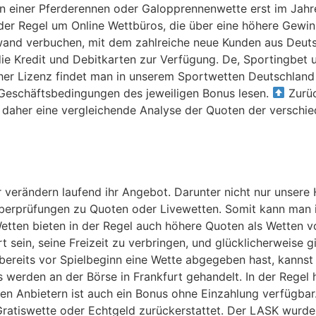
n einer Pferderennen oder Galopprennenwette erst im Jahre
 der Regel um Online Wettbüros, die über eine höhere Gewi
fwand verbuchen, mit dem zahlreiche neue Kunden aus Deu
ie Kredit und Debitkarten zur Verfügung. De, Sportingbet 
her Lizenz findet man in unserem Sportwetten Deutschland
e Geschäftsbedingungen des jeweiligen Bonus lesen.
Zurück
en daher eine vergleichende Analyse der Quoten der versch
r verändern laufend ihr Angebot. Darunter nicht nur unsere 
Überprüfungen zu Quoten oder Livewetten. Somit kann man 
etten bieten in der Regel auch höhere Quoten als Wetten vo
sein, seine Freizeit zu verbringen, und glücklicherweise gi
 bereits vor Spielbeginn eine Wette abgegeben hast, kannst
 werden an der Börse in Frankfurt gehandelt. In der Regel
 Anbietern ist auch ein Bonus ohne Einzahlung verfügbar. 
ratiswette oder Echtgeld zurückerstattet. Der LASK wurde 