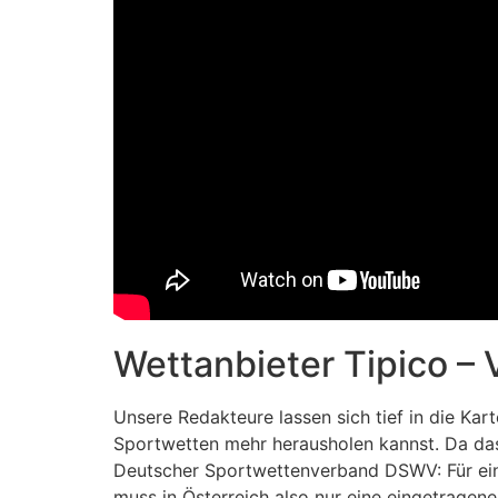
Wettanbieter Tipico – 
Unsere Redakteure lassen sich tief in die Kar
Sportwetten mehr herausholen kannst. Da das 
Deutscher Sportwettenverband DSWV: Für eine 
muss in Österreich also nur eine eingetragen