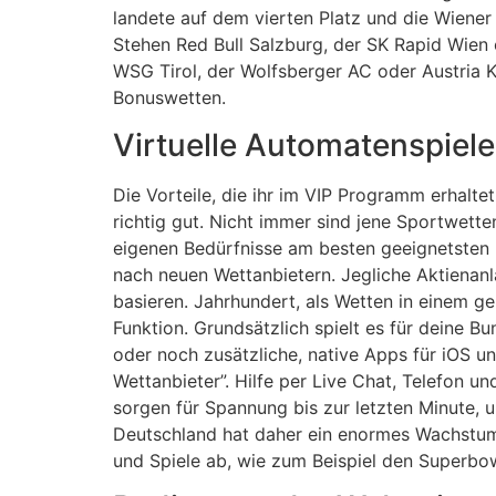
landete auf dem vierten Platz und die Wiener 
Stehen Red Bull Salzburg, der SK Rapid Wien 
WSG Tirol, der Wolfsberger AC oder Austria K
Bonuswetten.
Virtuelle Automatenspiele
Die Vorteile, die ihr im VIP Programm erhaltet
richtig gut. Nicht immer sind jene Sportwett
eigenen Bedürfnisse am besten geeignetsten 
nach neuen Wettanbietern. Jegliche Aktienan
basieren. Jahrhundert, als Wetten in einem 
Funktion. Grundsätzlich spielt es für deine Bu
oder noch zusätzliche, native Apps für iOS un
Wettanbieter”. Hilfe per Live Chat, Telefon 
sorgen für Spannung bis zur letzten Minute, u
Deutschland hat daher ein enormes Wachstums
und Spiele ab, wie zum Beispiel den Superbo