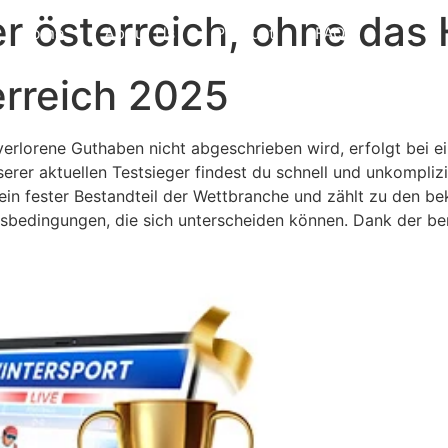
r österreich, ohne das
Home
About Us
Product
FAQS
erreich 2025
s verlorene Guthaben nicht abgeschrieben wird, erfolgt bei 
serer aktuellen Testsieger findest du schnell und unkompli
0 ein fester Bestandteil der Wettbranche und zählt zu den 
nusbedingungen, die sich unterscheiden können. Dank der b