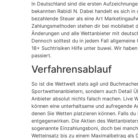
In Deutschland sind die ersten Aufzeichnunge
bekannten Rabidi N. Dabei handelt es sich in
bezahlende Steuer als eine Art Marketingau
Zahlungsmethoden stehen dir bei mobilebet d
Änderungen und alle Wettanbieter mit deutsc
Dennoch solltest du in jedem Fall allgemein
18+ Suchtrisiken Hilfe unter buwei. Wir hab
passiert.
Verfahrensablauf
So ist die Wettwelt stets agil und Buchmache
Sportwettenanbietern, sondern auch Detail 
Anbieter absolut nichts falsch machen. Live W
können eine unterhaltsame und aufregende Art 
denen Sie Wetten platzieren können. Falls du
entgegenwirken. Die Aktien des Wettanbieters
sogenannte Einzahlungsboni, doch bei manchen
Wetteinsatz bis zu einem Maximalbetrag als G