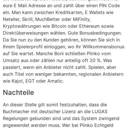
eure E Mail Adresse an und zahlt über einen PIN Code
ein. Man kann zwsichen Kreditkarten, E Wallets wie
Neteller, Skrill, MuchBetter oder MiFinity,
Kryptowährungen wie Bitcoin oder Ethereum sowie
Direktüberweisungen wählen. Gute Bonusbedingungen.
Da Sie nun zu den Kunden gehören, können Sie sich in
Ihrem Spielerprofil einloggen, wo Ihr Willkommensbonus
auf Sie wartet. Manche Boni schließen Plinko vom
Umsatz aus oder zählen nur anteilig oft 20 %. Was
passiert, wenn ein Anbieter nicht zahlt. Spielen, aber
auch Titel von weniger bekannten, regionalen Anbietern
wie Kajot, EGT oder Amatic.
Nachteile
An dieser Stelle gilt somit festzuhalten, dass die
Buchmacher mit deutscher Lizenz an die LUGAS
Regelungen gebunden sind und das System zwingend
angewendet werden muss. Wer bei Plinko Echtgeld