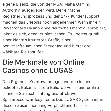
eigene Lizenz, die von der MGA, Malta Gaming
Authority, ausgegeben wird. Der einfache
Registrierungsprozess und der 24/7 Kundensupport
machen das Erlebnis noch angenehmer. Wenn ihr ein
Paysafecard Casino ohne deutsche Lizenz ausprobiert,
lohnt es sich, genauer hinzusehen. Es überzeugt mit
einer klar strukturierten Grafik, einer
benutzerfreundlichen Steuerung und bietet drei
wählbare Risikostufen.
Die Merkmale von Online
Casinos ohne LUGAS
Das Ergebnis: Kryptowährungen werden immer
beliebter. Bekannt ist die Behörde vor allem für ihre
schnelle Streitschlichtung und effektive
Spielerbeschwerdesysteme. Das LUGAS System ist in
diesem Zusammenhang verpflichtend für alle