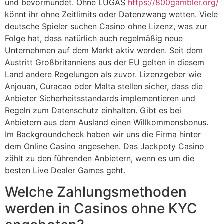
und bevormundet. Ohne LUGAS
https://800gambler.org/
könnt ihr ohne Zeitlimits oder Datenzwang wetten. Viele
deutsche Spieler suchen Casino ohne Lizenz, was zur
Folge hat, dass natürlich auch regelmäßig neue
Unternehmen auf dem Markt aktiv werden. Seit dem
Austritt Großbritanniens aus der EU gelten in diesem
Land andere Regelungen als zuvor. Lizenzgeber wie
Anjouan, Curacao oder Malta stellen sicher, dass die
Anbieter Sicherheitsstandards implementieren und
Regeln zum Datenschutz einhalten. Gibt es bei
Anbietern aus dem Ausland einen Willkommensbonus.
Im Backgroundcheck haben wir uns die Firma hinter
dem Online Casino angesehen. Das Jackpoty Casino
zählt zu den führenden Anbietern, wenn es um die
besten Live Dealer Games geht.
Welche Zahlungsmethoden
werden in Casinos ohne KYC