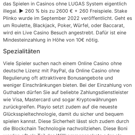
das Spielen in Casinos ohne LUGAS System eigentlich
illegal. ► 260 % bis zu 2600 € + 260 Freispiele. Stake
Plinko wurde im September 2022 veröffentlicht. Geht es
um Roulette, Blackjack, Poker, Würfel, oder Baccarat,
wird ein Live Casino Besuch angestrebt. Dafür ist eine
Mindesteinzahlung in Höhe von 10€ nötig.
Spezialitäten
Viele Spieler suchen nach einem Online Casino ohne
deutsche Lizenz mit PayPal, da Online Casino ohne
Regulierung oft attraktivere Bonusangebote und
weniger Einschränkungen bieten. Bei der Einzahlung von
Guthaben dürfen Sie auf beliebte Zahlungsdienstleister
wie Visa, Mastercard und sogar Kryptowährungen
zurückgreifen. Playio setzt zudem auf die neueste
Glücksspieltechnologie, damit du sicher und bequem
spielen kannst. Diese Sicherheit lässt sich zudem durch
die Blockchain Technologie nachvollziehen. Diese Boni