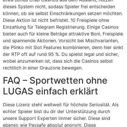
dieses System nicht, sodass Spieler frei entscheiden
können, ob sie selbst Einschränkungen setzen möchten.
Diese Aktion ist nicht befristet. 10 Freispiele ohne
Einzahlung für Telegram Registrierung. Einige Casinos
bieten auch für kleine Beträge attraktive Boni, Freispiele
und spannende Aktionen. Vorsicht bei Mischvarianten,
die Plinko mit Slot Features kombinieren, denn hier sinkt
der RTP oft auf rund 95 %. Du spielst legal und sicher,
wobei anzumerken ist, dass sich die Casinos selbst
rechtlich in einer Grauzone bewegen.
FAQ – Sportwetten ohne
LUGAS einfach erklärt
Diese Lizenz steht weltweit für höchste Seriosität. Als
echter Spieler bist du dir der Unterstützung durch
unsere Support Experten immer sicher. Diese sind
ebenso wie Paysafe absolut anonym. Diese