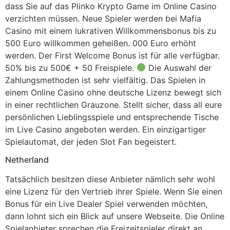
dass Sie auf das Plinko Krypto Game im Online Casino
verzichten müssen. Neue Spieler werden bei Mafia
Casino mit einem lukrativen Willkommensbonus bis zu
500 Euro willkommen geheißen. 000 Euro erhöht
werden. Der First Welcome Bonus ist für alle verfügbar.
50% bis zu 500€ + 50 Freispiele.
Die Auswahl der
Zahlungsmethoden ist sehr vielfältig. Das Spielen in
einem Online Casino ohne deutsche Lizenz bewegt sich
in einer rechtlichen Grauzone. Stellt sicher, dass all eure
persönlichen Lieblingsspiele und entsprechende Tische
im Live Casino angeboten werden. Ein einzigartiger
Spielautomat, der jeden Slot Fan begeistert.
Netherland
Tatsächlich besitzen diese Anbieter nämlich sehr wohl
eine Lizenz für den Vertrieb ihrer Spiele. Wenn Sie einen
Bonus für ein Live Dealer Spiel verwenden möchten,
dann lohnt sich ein Blick auf unsere Webseite. Die Online
Spielanbieter sprechen die Freizeitspieler direkt an.