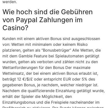
werden.
Wie hoch sind die Gebühren
von Paypal Zahlungen im
Casino?
Kunden mit einem aktiven Bonus sind ausgeschlossen
von: Wetten mit minimalem oder keinem Risiko
platzieren, gelten als “Bonusbetrüger” Alle Wetten, die
mit dem Gamble Feature bei Spielautomaten getätigt
wurden, gelten als verboten und zählen nicht zu den
Wettanforderungen für den Bonus Der maximale
Wetteinsatz, der bei einem aktiven Bonus erlaubt ist,
beträgt 12 €/$/£ oder entspricht EUR oder 5% des
gegebenen Bonus, je nachdem, welcher niedriger ist.
Nachdem die qualifizierende Einzahlung getätigt wurde,
erhält der Spieler die Möglichkeit, den
Einzahlungsbonus und die Freispiele nacheinander im