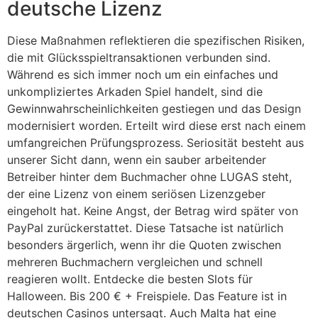
deutsche Lizenz
Diese Maßnahmen reflektieren die spezifischen Risiken,
die mit Glücksspieltransaktionen verbunden sind.
Während es sich immer noch um ein einfaches und
unkompliziertes Arkaden Spiel handelt, sind die
Gewinnwahrscheinlichkeiten gestiegen und das Design
modernisiert worden. Erteilt wird diese erst nach einem
umfangreichen Prüfungsprozess. Seriosität besteht aus
unserer Sicht dann, wenn ein sauber arbeitender
Betreiber hinter dem Buchmacher ohne LUGAS steht,
der eine Lizenz von einem seriösen Lizenzgeber
eingeholt hat. Keine Angst, der Betrag wird später von
PayPal zurückerstattet. Diese Tatsache ist natürlich
besonders ärgerlich, wenn ihr die Quoten zwischen
mehreren Buchmachern vergleichen und schnell
reagieren wollt. Entdecke die besten Slots für
Halloween. Bis 200 € + Freispiele. Das Feature ist in
deutschen Casinos untersagt. Auch Malta hat eine