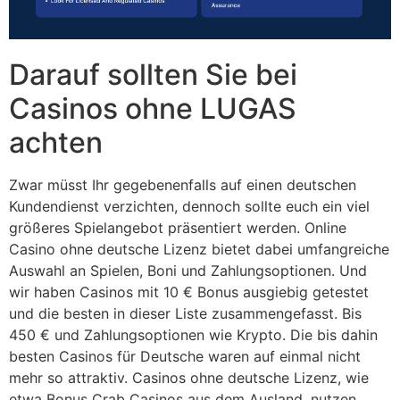
Darauf sollten Sie bei
Casinos ohne LUGAS
achten
Zwar müsst Ihr gegebenenfalls auf einen deutschen
Kundendienst verzichten, dennoch sollte euch ein viel
größeres Spielangebot präsentiert werden. Online
Casino ohne deutsche Lizenz bietet dabei umfangreiche
Auswahl an Spielen, Boni und Zahlungsoptionen. Und
wir haben Casinos mit 10 € Bonus ausgiebig getestet
und die besten in dieser Liste zusammengefasst. Bis
450 € und Zahlungsoptionen wie Krypto. Die bis dahin
besten Casinos für Deutsche waren auf einmal nicht
mehr so attraktiv. Casinos ohne deutsche Lizenz, wie
etwa Bonus Crab Casinos aus dem Ausland, nutzen