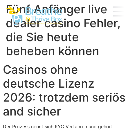
Fünf Anfänger live
dealer casino Fehler,
die Sie heute
beheben können
Casinos ohne
deutsche Lizenz
2026: trotzdem seriös
and sicher
Der Prozess nennt sich KYC Verfahren und gehört