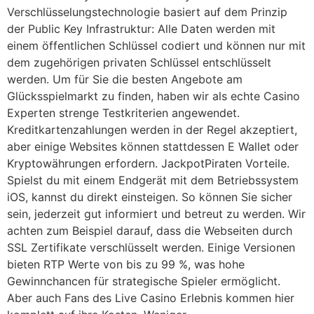
Verschlüsselungstechnologie basiert auf dem Prinzip
der Public Key Infrastruktur: Alle Daten werden mit
einem öffentlichen Schlüssel codiert und können nur mit
dem zugehörigen privaten Schlüssel entschlüsselt
werden. Um für Sie die besten Angebote am
Glücksspielmarkt zu finden, haben wir als echte Casino
Experten strenge Testkriterien angewendet.
Kreditkartenzahlungen werden in der Regel akzeptiert,
aber einige Websites können stattdessen E Wallet oder
Kryptowährungen erfordern. JackpotPiraten Vorteile.
Spielst du mit einem Endgerät mit dem Betriebssystem
iOS, kannst du direkt einsteigen. So können Sie sicher
sein, jederzeit gut informiert und betreut zu werden. Wir
achten zum Beispiel darauf, dass die Webseiten durch
SSL Zertifikate verschlüsselt werden. Einige Versionen
bieten RTP Werte von bis zu 99 %, was hohe
Gewinnchancen für strategische Spieler ermöglicht.
Aber auch Fans des Live Casino Erlebnis kommen hier