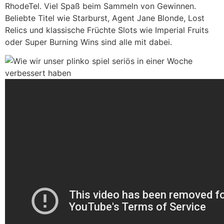
RhodeTel. Viel Spaß beim Sammeln von Gewinnen.
Beliebte Titel wie Starburst, Agent Jane Blonde, Lost
Relics und klassische Früchte Slots wie Imperial Fruits
oder Super Burning Wins sind alle mit dabei.