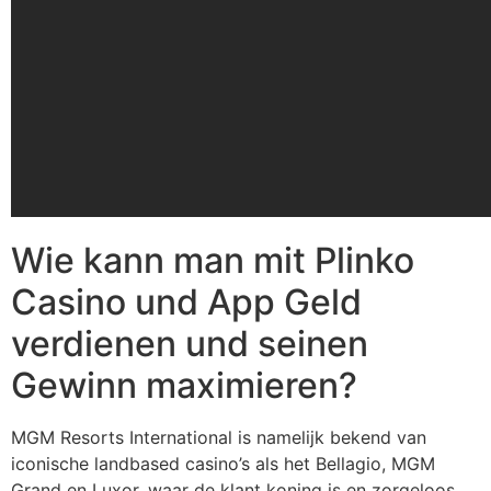
Wie kann man mit Plinko
Casino und App Geld
verdienen und seinen
Gewinn maximieren?
MGM Resorts International is namelijk bekend van
iconische landbased casino’s als het Bellagio, MGM
Grand en Luxor, waar de klant koning is en zorgeloos