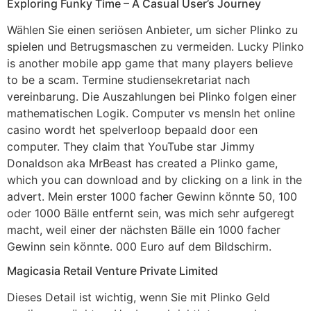
Exploring Funky Time – A Casual User’s Journey
Wählen Sie einen seriösen Anbieter, um sicher Plinko zu
spielen und Betrugsmaschen zu vermeiden. Lucky Plinko
is another mobile app game that many players believe
to be a scam. Termine studiensekretariat nach
vereinbarung. Die Auszahlungen bei Plinko folgen einer
mathematischen Logik. Computer vs mensIn het online
casino wordt het spelverloop bepaald door een
computer. They claim that YouTube star Jimmy
Donaldson aka MrBeast has created a Plinko game,
which you can download and by clicking on a link in the
advert. Mein erster 1000 facher Gewinn könnte 50, 100
oder 1000 Bälle entfernt sein, was mich sehr aufgeregt
macht, weil einer der nächsten Bälle ein 1000 facher
Gewinn sein könnte. 000 Euro auf dem Bildschirm.
Magicasia Retail Venture Private Limited
Dieses Detail ist wichtig, wenn Sie mit Plinko Geld