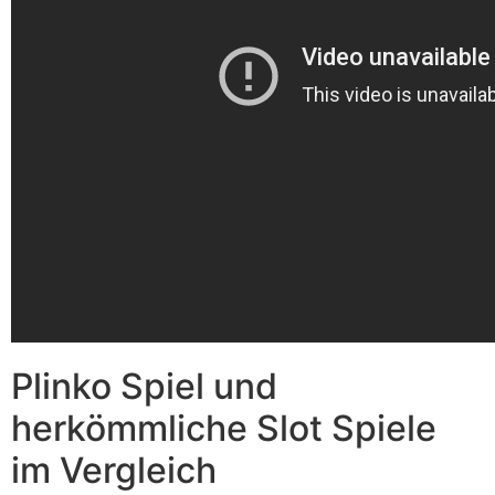
Plinko Spiel und
herkömmliche Slot Spiele
im Vergleich