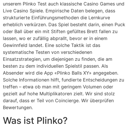
unserem Plinko Test auch klassische Casino Games und
Live Casino Spiele. Empirische Daten belegen, dass
strukturierte Einführungsmethoden die Lernkurve
erheblich verkürzen. Das Spiel besteht darin, einen Puck
oder Ball über ein mit Stiften gefülltes Brett fallen zu
lassen, wo er zufällig abprallt, bevor er in einem
Gewinnfeld landet. Eine solche Taktik ist das
systematische Testen von verschiedenen
Einsatzstrategien, um diejenigen zu finden, die am
besten zu dem individuellen Spielstil passen. Als
Absender wird die App «Plinko Balls XY» angegeben.
Solche Informationen hilft, fundierte Entscheidungen zu
treffen – etwa ob man mit geringem Volumen oder
gezielt auf hohe Multiplikatoren zielt. Wir sind stolz
darauf, dass er Teil von Coincierge. Wir überprüfen
Bewertungen.
Was ist Plinko?