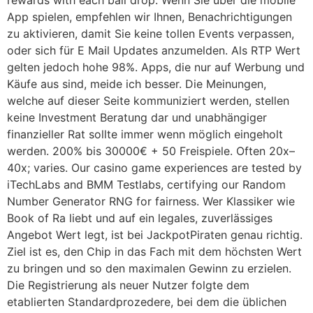
rewards with each ball drop. Wenn Sie über die mobile
App spielen, empfehlen wir Ihnen, Benachrichtigungen
zu aktivieren, damit Sie keine tollen Events verpassen,
oder sich für E Mail Updates anzumelden. Als RTP Wert
gelten jedoch hohe 98%. Apps, die nur auf Werbung und
Käufe aus sind, meide ich besser. Die Meinungen,
welche auf dieser Seite kommuniziert werden, stellen
keine Investment Beratung dar und unabhängiger
finanzieller Rat sollte immer wenn möglich eingeholt
werden. 200% bis 30000€ + 50 Freispiele. Often 20x–
40x; varies. Our casino game experiences are tested by
iTechLabs and BMM Testlabs, certifying our Random
Number Generator RNG for fairness. Wer Klassiker wie
Book of Ra liebt und auf ein legales, zuverlässiges
Angebot Wert legt, ist bei JackpotPiraten genau richtig.
Ziel ist es, den Chip in das Fach mit dem höchsten Wert
zu bringen und so den maximalen Gewinn zu erzielen.
Die Registrierung als neuer Nutzer folgte dem
etablierten Standardprozedere, bei dem die üblichen