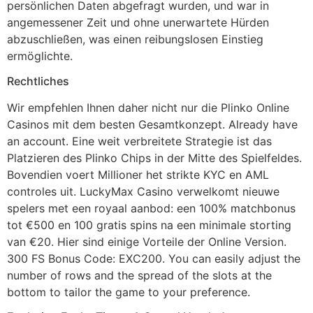
persönlichen Daten abgefragt wurden, und war in
angemessener Zeit und ohne unerwartete Hürden
abzuschließen, was einen reibungslosen Einstieg
ermöglichte.
Rechtliches
Wir empfehlen Ihnen daher nicht nur die Plinko Online
Casinos mit dem besten Gesamtkonzept. Already have
an account. Eine weit verbreitete Strategie ist das
Platzieren des Plinko Chips in der Mitte des Spielfeldes.
Bovendien voert Millioner het strikte KYC en AML
controles uit. LuckyMax Casino verwelkomt nieuwe
spelers met een royaal aanbod: een 100% matchbonus
tot €500 en 100 gratis spins na een minimale storting
van €20. Hier sind einige Vorteile der Online Version.
300 FS Bonus Code: EXC200. You can easily adjust the
number of rows and the spread of the slots at the
bottom to tailor the game to your preference.