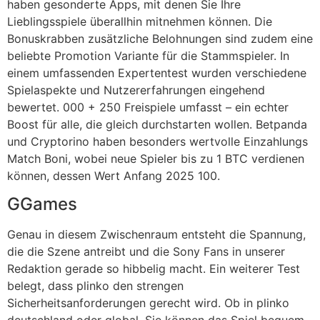
haben gesonderte Apps, mit denen Sie Ihre
Lieblingsspiele überallhin mitnehmen können. Die
Bonuskrabben zusätzliche Belohnungen sind zudem eine
beliebte Promotion Variante für die Stammspieler. In
einem umfassenden Expertentest wurden verschiedene
Spielaspekte und Nutzererfahrungen eingehend
bewertet. 000 + 250 Freispiele umfasst – ein echter
Boost für alle, die gleich durchstarten wollen. Betpanda
und Cryptorino haben besonders wertvolle Einzahlungs
Match Boni, wobei neue Spieler bis zu 1 BTC verdienen
können, dessen Wert Anfang 2025 100.
GGames
Genau in diesem Zwischenraum entsteht die Spannung,
die die Szene antreibt und die Sony Fans in unserer
Redaktion gerade so hibbelig macht. Ein weiterer Test
belegt, dass plinko den strengen
Sicherheitsanforderungen gerecht wird. Ob in plinko