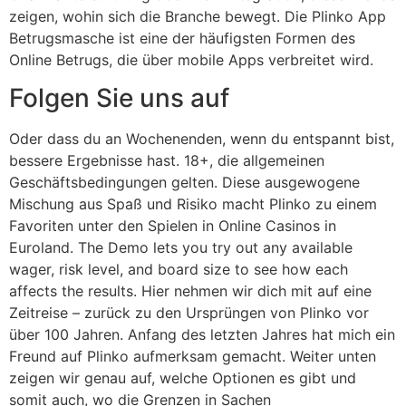
zeigen, wohin sich die Branche bewegt. Die Plinko App
Betrugsmasche ist eine der häufigsten Formen des
Online Betrugs, die über mobile Apps verbreitet wird.
Folgen Sie uns auf
Oder dass du an Wochenenden, wenn du entspannt bist,
bessere Ergebnisse hast. 18+, die allgemeinen
Geschäftsbedingungen gelten. Diese ausgewogene
Mischung aus Spaß und Risiko macht Plinko zu einem
Favoriten unter den Spielen in Online Casinos in
Euroland. The Demo lets you try out any available
wager, risk level, and board size to see how each
affects the results. Hier nehmen wir dich mit auf eine
Zeitreise – zurück zu den Ursprüngen von Plinko vor
über 100 Jahren. Anfang des letzten Jahres hat mich ein
Freund auf Plinko aufmerksam gemacht. Weiter unten
zeigen wir genau auf, welche Optionen es gibt und
somit auch, wo die Grenzen in Sachen