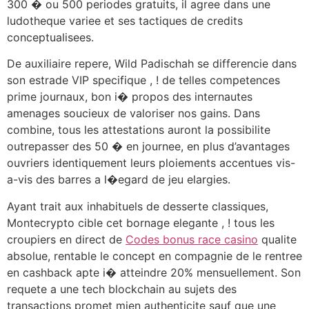
300 � ou 500 periodes gratuits, il agree dans une
ludotheque variee et ses tactiques de credits
conceptualisees.
De auxiliaire repere, Wild Padischah se differencie dans
son estrade VIP specifique , ! de telles competences
prime journaux, bon i� propos des internautes
amenages soucieux de valoriser nos gains. Dans
combine, tous les attestations auront la possibilite
outrepasser des 50 � en journee, en plus d’avantages
ouvriers identiquement leurs ploiements accentues vis-
a-vis des barres a l�egard de jeu elargies.
Ayant trait aux inhabituels de desserte classiques,
Montecrypto cible cet bornage elegante , ! tous les
croupiers en direct de
Codes bonus race casino
qualite
absolue, rentable le concept en compagnie de le rentree
en cashback apte i� atteindre 20% mensuellement. Son
requete a une tech blockchain au sujets des
transactions promet mien authenticite sauf que une