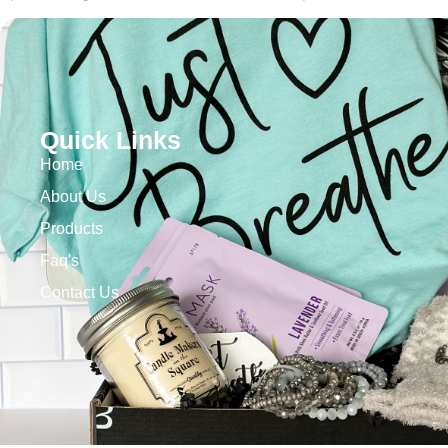
Quick Links
Home
About Us
Products
Faq's
Contact Us