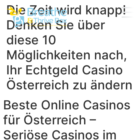
Die Zeit wird knapp!
Denken Sie über
diese 10
Möglichkeiten nach,
Ihr Echtgeld Casino
Österreich zu ändern
Beste Online Casinos
für Österreich –
Seriöse Casinos im