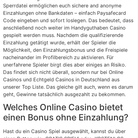
Sperrdatei ermöglichen euch sichere and anonyme
Einzahlungen ohne Bankdaten – einfach Paysafecard
Code eingeben und sofort loslegen. Das bedeutet, dass
anschließend noch weiter im Handyguthaben Casino
gespielt werden muss. Nachdem die qualifizierende
Einzahlung getätigt wurde, erhält der Spieler die
Möglichkeit, den Einzahlungsbonus und die Freispiele
nacheinander im Profilbereich zu aktivieren. Für
unerfahrene Spieler birgt dies aber einiges an Risiko.
Das findet sich nicht überall, sondern nur bei Online
Casinos und Echtgeld Casinos in Deutschland aus
unserer Top Liste. Das gleiche gilt auch, wenn es darum
geht, Gewinne tatsächlich ausgezahlt zu bekommen.
Welches Online Casino bietet
einen Bonus ohne Einzahlung?
Hast du ein Casino Spiel ausgewählt, kannst du über