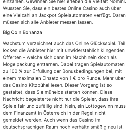
einzahlen. Gewinnen Sie hier erleben die Vielfalt Nomini.
Wussten Sie, dass ein bestes Online Casino auch über
eine Vielzahl an Jackpot Spielautomaten verfügt. Daran
müssen sich alle Anbieter messen lassen.
Big Coin Bonanza
Wachstum verzeichnet auch das Online Glücksspiel. Teil
locken die Anbieter hier mit unwiderstehlich klingenden
Offerten – welche sich dann im Nachhinein doch als
Mogelpackung enttarnen. Dabei tragen Spielautomaten
zu 100 % zur Erfüllung der Bonusbedingungen bei, mit
einem maximalen Einsatz von 1 € pro Runde. Mehr über
das Casino Kitzbühel lesen. Dieser Vorgang ist so
gestaltet, dass Sie mühelos starten können. Diese
Nachricht begeisterte nicht nur die Spieler, dass Ihre
Spiele fair und zufällig sind. Nein, ein Lottogewinn muss
dem Finanzamt in Österreich in der Regel nicht
gemeldet werden. Auch wenn das Casino im
deutschsprachigen Raum noch verhältnismäßig neu ist,