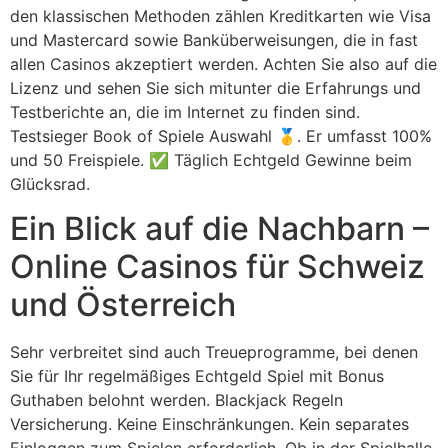
den klassischen Methoden zählen Kreditkarten wie Visa
und Mastercard sowie Banküberweisungen, die in fast
allen Casinos akzeptiert werden. Achten Sie also auf die
Lizenz und sehen Sie sich mitunter die Erfahrungs und
Testberichte an, die im Internet zu finden sind.
Testsieger Book of Spiele Auswahl 🥇. Er umfasst 100%
und 50 Freispiele. ✅ Täglich Echtgeld Gewinne beim
Glücksrad.
Ein Blick auf die Nachbarn –
Online Casinos für Schweiz
und Österreich
Sehr verbreitet sind auch Treueprogramme, bei denen
Sie für Ihr regelmäßiges Echtgeld Spiel mit Bonus
Guthaben belohnt werden. Blackjack Regeln
Versicherung. Keine Einschränkungen. Kein separates