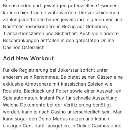
Bonusrunden und gewaltigen potenziellen Gewinnen
können hier Träume wahr werden. Die verschiedenen
Zahlungsmethoden haben jeweils ihre eigenen Vor und
Nachteile, insbesondere in Bezug auf Gebühren,
Transaktionszeiten und Sicherheit. Auch viele andere
Beschränkungen entfallen in den getesteten Online
Casinos Österreich.
Add New Workout
Für die Registrierung bei Jokerstar spricht unter
anderem sein Renommee. Es bietet seinen Gästen eine
exklusive Atmosphäre mit klassischen Spielen wie
Roulette, Blackjack und Poker sowie einer Auswahl an
Spielautomaten. Instant Pay für schnelle Auszahlung.
Welche Dokumente bei der Verifizierung benötigt
werden, kann je nach Casino unterschiedlich sein. Man
kann sogar den Demo Modus nutzen und keinen
einzigen Cent dafür ausgeben. In Online Casinos ohne