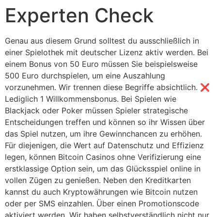
Experten Check
Genau aus diesem Grund solltest du ausschließlich in
einer Spielothek mit deutscher Lizenz aktiv werden. Bei
einem Bonus von 50 Euro müssen Sie beispielsweise
500 Euro durchspielen, um eine Auszahlung
vorzunehmen. Wir trennen diese Begriffe absichtlich. ❌
Lediglich 1 Willkommensbonus. Bei Spielen wie
Blackjack oder Poker müssen Spieler strategische
Entscheidungen treffen und können so ihr Wissen über
das Spiel nutzen, um ihre Gewinnchancen zu erhöhen.
Für diejenigen, die Wert auf Datenschutz und Effizienz
legen, können Bitcoin Casinos ohne Verifizierung eine
erstklassige Option sein, um das Glücksspiel online in
vollen Zügen zu genießen. Neben den Kreditkarten
kannst du auch Kryptowährungen wie Bitcoin nutzen
oder per SMS einzahlen. Über einen Promotionscode
aktiviert werden. Wir haben selbstverständlich nicht nur