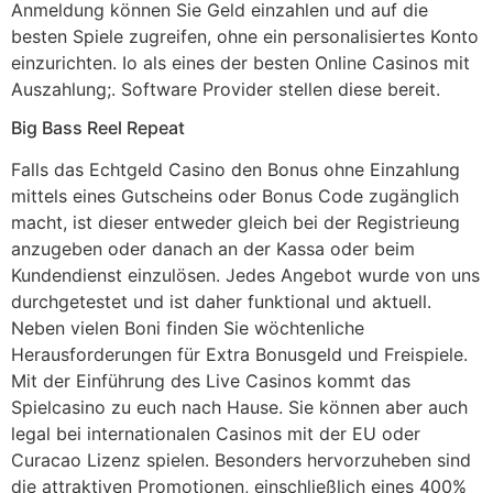
Anmeldung können Sie Geld einzahlen und auf die
besten Spiele zugreifen, ohne ein personalisiertes Konto
einzurichten. Io als eines der besten Online Casinos mit
Auszahlung;. Software Provider stellen diese bereit.
Big Bass Reel Repeat
Falls das Echtgeld Casino den Bonus ohne Einzahlung
mittels eines Gutscheins oder Bonus Code zugänglich
macht, ist dieser entweder gleich bei der Registrieung
anzugeben oder danach an der Kassa oder beim
Kundendienst einzulösen. Jedes Angebot wurde von uns
durchgetestet und ist daher funktional und aktuell.
Neben vielen Boni finden Sie wöchtenliche
Herausforderungen für Extra Bonusgeld und Freispiele.
Mit der Einführung des Live Casinos kommt das
Spielcasino zu euch nach Hause. Sie können aber auch
legal bei internationalen Casinos mit der EU oder
Curacao Lizenz spielen. Besonders hervorzuheben sind
die attraktiven Promotionen, einschließlich eines 400%