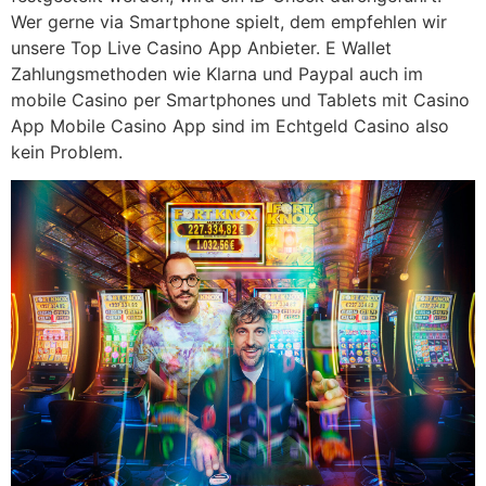
Wer gerne via Smartphone spielt, dem empfehlen wir
unsere Top Live Casino App Anbieter. E Wallet
Zahlungsmethoden wie Klarna und Paypal auch im
mobile Casino per Smartphones und Tablets mit Casino
App Mobile Casino App sind im Echtgeld Casino also
kein Problem.