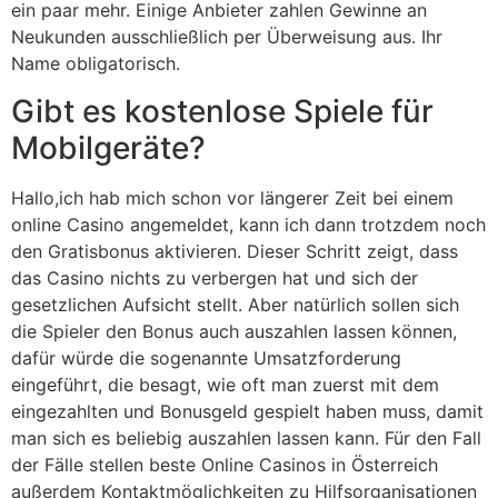
ein paar mehr. Einige Anbieter zahlen Gewinne an
Neukunden ausschließlich per Überweisung aus. Ihr
Name obligatorisch.
Gibt es kostenlose Spiele für
Mobilgeräte?
Hallo,ich hab mich schon vor längerer Zeit bei einem
online Casino angemeldet, kann ich dann trotzdem noch
den Gratisbonus aktivieren. Dieser Schritt zeigt, dass
das Casino nichts zu verbergen hat und sich der
gesetzlichen Aufsicht stellt. Aber natürlich sollen sich
die Spieler den Bonus auch auszahlen lassen können,
dafür würde die sogenannte Umsatzforderung
eingeführt, die besagt, wie oft man zuerst mit dem
eingezahlten und Bonusgeld gespielt haben muss, damit
man sich es beliebig auszahlen lassen kann. Für den Fall
der Fälle stellen beste Online Casinos in Österreich
außerdem Kontaktmöglichkeiten zu Hilfsorganisationen