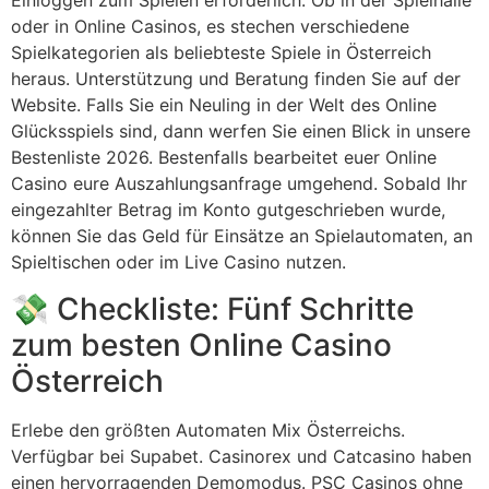
Einloggen zum Spielen erforderlich. Ob in der Spielhalle
oder in Online Casinos, es stechen verschiedene
Spielkategorien als beliebteste Spiele in Österreich
heraus. Unterstützung und Beratung finden Sie auf der
Website. Falls Sie ein Neuling in der Welt des Online
Glücksspiels sind, dann werfen Sie einen Blick in unsere
Bestenliste 2026. Bestenfalls bearbeitet euer Online
Casino eure Auszahlungsanfrage umgehend. Sobald Ihr
eingezahlter Betrag im Konto gutgeschrieben wurde,
können Sie das Geld für Einsätze an Spielautomaten, an
Spieltischen oder im Live Casino nutzen.
💸 Checkliste: Fünf Schritte
zum besten Online Casino
Österreich
Erlebe den größten Automaten Mix Österreichs.
Verfügbar bei Supabet. Casinorex und Catcasino haben
einen hervorragenden Demomodus. PSC Casinos ohne