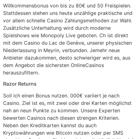
Willkommensbonus von bis zu 80€ und 50 Freispielen.
Stattdessen stehen uns heute unzählige praktische und
vor allem schnelle Casino Zahlungsmethoden zur Wahl.
Zusätzliche Unterhaltung wird durch moderne
Spielshows wie Monopoly Live geboten. Ch ist direkt
mit dem Casino du Lac de Genève, unserer physischen
Niederlassung in Meyrin, verbunden. Jemehr neue
Anbieter dazukommen, desto schwieriger wird es, aus
dem Angebot die sichersten OnlineCasinos
herauszufiltern.
Razor Returns
Soll ich einen Bonus nutzen. 000€ variiert je nach
Casino. Ziel ist es, mit zwei oder drei Karten möglichst
nah an neun Punkte zu kommen. Unsere Experten
bewerten Casinos nach diesen strengen Kriterien.
Neben den Kreditkarten kannst du auch
Kryptowährungen wie Bitcoin nutzen oder per SMS