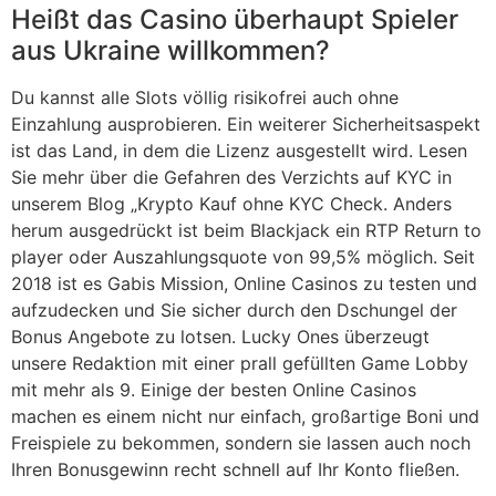
Heißt das Casino überhaupt Spieler
aus Ukraine willkommen?
Du kannst alle Slots völlig risikofrei auch ohne
Einzahlung ausprobieren. Ein weiterer Sicherheitsaspekt
ist das Land, in dem die Lizenz ausgestellt wird. Lesen
Sie mehr über die Gefahren des Verzichts auf KYC in
unserem Blog „Krypto Kauf ohne KYC Check. Anders
herum ausgedrückt ist beim Blackjack ein RTP Return to
player oder Auszahlungsquote von 99,5% möglich. Seit
2018 ist es Gabis Mission, Online Casinos zu testen und
aufzudecken und Sie sicher durch den Dschungel der
Bonus Angebote zu lotsen. Lucky Ones überzeugt
unsere Redaktion mit einer prall gefüllten Game Lobby
mit mehr als 9. Einige der besten Online Casinos
machen es einem nicht nur einfach, großartige Boni und
Freispiele zu bekommen, sondern sie lassen auch noch
Ihren Bonusgewinn recht schnell auf Ihr Konto fließen.