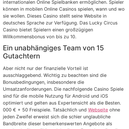
internationalen Online Spielbanken ermöglichen. Spieler
können in mobilen Online Casinos spielen, wann und wo
sie wollen. Dieses Casino stellt seine Website in
deutsches Sprache zur Verfügung. Das Lucky Circus
Casino bietet Spielern einen großzügigen
Willkommensbonus von bis zu 10.
Ein unabhängiges Team von 15
Gutachtern
Aber nicht nur der finanzielle Vorteil ist
ausschlaggebend. Wichtig zu beachten sind die
Bonusbedingungen, insbesondere die
Umsatzanforderungen. Die nachfolgende Casino Spiele
sind für die mobile Nutzung für Android und iOS
optimiert und gelten aus Expertensicht als die Besten.
000 € + 50 Freispiele. Tatsächlich und
Webseite
ohne
jeden Zweifel erweist sich die schier unglaubliche
Bandbreite dieser bemerkenswerten Angebote als