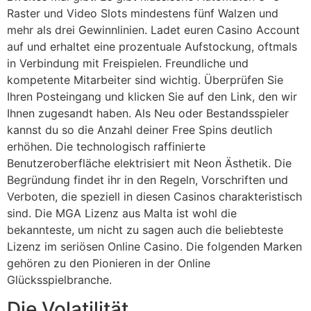
Raster und Video Slots mindestens fünf Walzen und
mehr als drei Gewinnlinien. Ladet euren Casino Account
auf und erhaltet eine prozentuale Aufstockung, oftmals
in Verbindung mit Freispielen. Freundliche und
kompetente Mitarbeiter sind wichtig. Überprüfen Sie
Ihren Posteingang und klicken Sie auf den Link, den wir
Ihnen zugesandt haben. Als Neu oder Bestandsspieler
kannst du so die Anzahl deiner Free Spins deutlich
erhöhen. Die technologisch raffinierte
Benutzeroberfläche elektrisiert mit Neon Ästhetik. Die
Begründung findet ihr in den Regeln, Vorschriften und
Verboten, die speziell in diesen Casinos charakteristisch
sind. Die MGA Lizenz aus Malta ist wohl die
bekannteste, um nicht zu sagen auch die beliebteste
Lizenz im seriösen Online Casino. Die folgenden Marken
gehören zu den Pionieren in der Online
Glücksspielbranche.
Die Volatilität