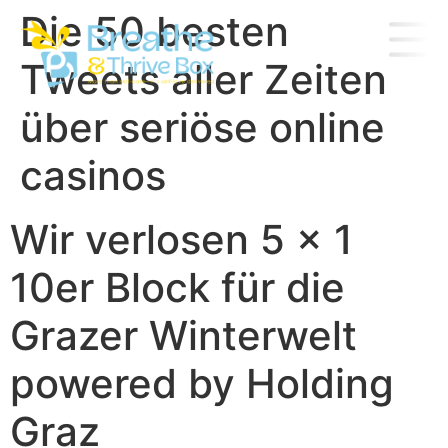
Die 50 besten
Tweets aller Zeiten
über seriöse online
casinos
Wir verlosen 5 x 1
10er Block für die
Grazer Winterwelt
powered by Holding
Graz