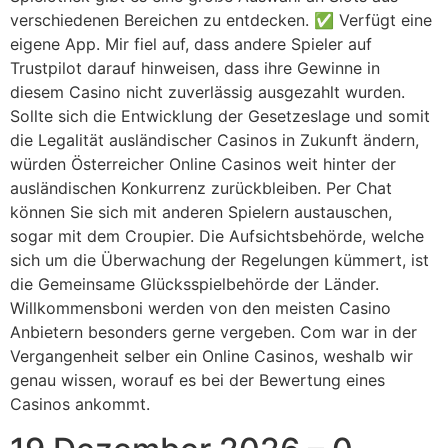
verschiedenen Bereichen zu entdecken. ✅ Verfügt eine
eigene App. Mir fiel auf, dass andere Spieler auf
Trustpilot darauf hinweisen, dass ihre Gewinne in
diesem Casino nicht zuverlässig ausgezahlt wurden.
Sollte sich die Entwicklung der Gesetzeslage und somit
die Legalität ausländischer Casinos in Zukunft ändern,
würden Österreicher Online Casinos weit hinter der
ausländischen Konkurrenz zurückbleiben. Per Chat
können Sie sich mit anderen Spielern austauschen,
sogar mit dem Croupier. Die Aufsichtsbehörde, welche
sich um die Überwachung der Regelungen kümmert, ist
die Gemeinsame Glücksspielbehörde der Länder.
Willkommensboni werden von den meisten Casino
Anbietern besonders gerne vergeben. Com war in der
Vergangenheit selber ein Online Casinos, weshalb wir
genau wissen, worauf es bei der Bewertung eines
Casinos ankommt.