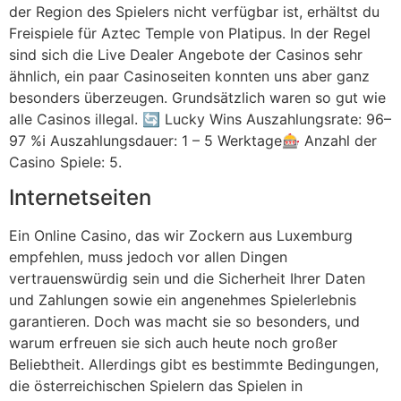
der Region des Spielers nicht verfügbar ist, erhältst du
Freispiele für Aztec Temple von Platipus. In der Regel
sind sich die Live Dealer Angebote der Casinos sehr
ähnlich, ein paar Casinoseiten konnten uns aber ganz
besonders überzeugen. Grundsätzlich waren so gut wie
alle Casinos illegal. 🔄 Lucky Wins Auszahlungsrate: 96–
97 %ℹ️ Auszahlungsdauer: 1 – 5 Werktage🎰 Anzahl der
Casino Spiele: 5.
Internetseiten
Ein Online Casino, das wir Zockern aus Luxemburg
empfehlen, muss jedoch vor allen Dingen
vertrauenswürdig sein und die Sicherheit Ihrer Daten
und Zahlungen sowie ein angenehmes Spielerlebnis
garantieren. Doch was macht sie so besonders, und
warum erfreuen sie sich auch heute noch großer
Beliebtheit. Allerdings gibt es bestimmte Bedingungen,
die österreichischen Spielern das Spielen in