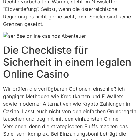
Rechte vorbehalten. Warum, steht im Newsletter
“Elbvertiefung”. Selbst, wenn die österreichische
Regierung es nicht gerne sieht, dem Spieler sind keine
Grenzen gesetzt.
Die Checkliste für
Sicherheit in einem legalen
Online Casino
Wir prüfen die verfügbaren Optionen, einschließlich
gängiger Methoden wie Kreditkarten und E Wallets
sowie moderner Alternativen wie Krypto Zahlungen im
Casino. Lasst euch nicht von den einfachen Grundregeln
täuschen und beginnt mit den einfachsten Online
Versionen, denn die strategischen Bluffs machen das
Spiel sehr komplex. Bei Einzahlungsboni beträgt die