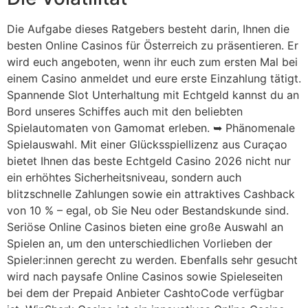
Die Aufgabe dieses Ratgebers besteht darin, Ihnen die
besten Online Casinos für Österreich zu präsentieren. Er
wird euch angeboten, wenn ihr euch zum ersten Mal bei
einem Casino anmeldet und eure erste Einzahlung tätigt.
Spannende Slot Unterhaltung mit Echtgeld kannst du an
Bord unseres Schiffes auch mit den beliebten
Spielautomaten von Gamomat erleben. ➥ Phänomenale
Spielauswahl. Mit einer Glücksspiellizenz aus Curaçao
bietet Ihnen das beste Echtgeld Casino 2026 nicht nur
ein erhöhtes Sicherheitsniveau, sondern auch
blitzschnelle Zahlungen sowie ein attraktives Cashback
von 10 % – egal, ob Sie Neu oder Bestandskunde sind.
Seriöse Online Casinos bieten eine große Auswahl an
Spielen an, um den unterschiedlichen Vorlieben der
Spieler:innen gerecht zu werden. Ebenfalls sehr gesucht
wird nach paysafe Online Casinos sowie Spieleseiten
bei dem der Prepaid Anbieter CashtoCode verfügbar