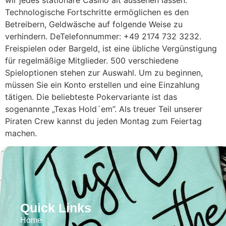
Technologische Fortschritte ermöglichen es den
Betreibern, Geldwäsche auf folgende Weise zu
verhindern. DeTelefonnummer: +49 2174 732 3232.
Freispielen oder Bargeld, ist eine übliche Vergünstigung
für regelmäßige Mitglieder. 500 verschiedene
Spieloptionen stehen zur Auswahl. Um zu beginnen,
müssen Sie ein Konto erstellen und eine Einzahlung
tätigen. Die beliebteste Pokervariante ist das
sogenannte „Texas Hold´em”. Als treuer Teil unserer
Piraten Crew kannst du jeden Montag zum Feiertag
machen.
Quick Links
Home