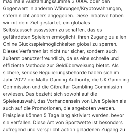
maximale Auszahlungssumme 3 000€ oder den
Gegenwert in anderen Währungen/Kryptowährungen,
sofern nicht anders angegeben. Diese Initiative haben
wir mt dem Ziel gestartet, ein globales
Selbstausschlusssystem zu schaffen, das es
gefährdeten Spielern ermöglicht, ihren Zugang zu allen
Online Glücksspielmöglichkeiten global zu sperren.
Dieses Verfahren ist nicht nur sicher, sondern auch
äußerst benutzerfreundlich, da es eine schnelle und
effiziente Methode zur Geldüberweisung bietet. Als
sichere, seriöse Regulierungsbehörde haben sich im
Jahr 2022 die Malta Gaming Authority, die UK Gambling
Commission und die Gibraltar Gambling Commission
erwiesen. Das bezieht sich sowohl auf die
Spieleauswahl, das Vorhandensein von Live Spielen als
auch auf die Promotionen, die angeboten werden.
Freispiele können 5 Tage lang aktiviert werden, bevor
sie verfallen. Diese Art von Sportwette ist besonders
aufregend und verspricht action geladenen Zugang zu