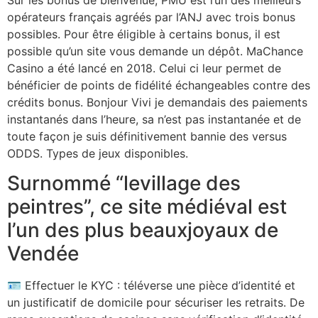
opérateurs français agréés par l’ANJ avec trois bonus
possibles. Pour être éligible à certains bonus, il est
possible qu’un site vous demande un dépôt. MaChance
Casino a été lancé en 2018. Celui ci leur permet de
bénéficier de points de fidélité échangeables contre des
crédits bonus. Bonjour Vivi je demandais des paiements
instantanés dans l’heure, sa n’est pas instantanée et de
toute façon je suis définitivement bannie des versus
ODDS. Types de jeux disponibles.
Surnommé “levillage des
peintres”, ce site médiéval est
l’un des plus beauxjoyaux de
Vendée
🪪 Effectuer le KYC : téléverse une pièce d’identité et
un justificatif de domicile pour sécuriser les retraits. De