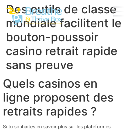
Des outils de classe
mondiale facilitent le
bouton-poussoir
casino retrait rapide
sans preuve
Quels casinos en
ligne proposent des
retraits rapides ?
Si tu souhaites en savoir plus sur les plateformes