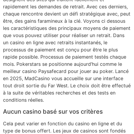
rapidement les demandes de retrait. Avec ces derniers,
chaque rencontre devient un défi stratégique avec, peut
être, des gains faramineux à la clé. Voyons ci dessous
les caractéristiques des principaux moyens de paiement
que vous pouvez utiliser pour réaliser un retrait. Dans
un casino en ligne avec retraits instantanés, le
processus de paiement est conçu pour être le plus
rapide possible. Processus de paiement testés chaque
mois. Pokerstars se positionne aujourd’hui comme le
meilleur casino Paysafecard pour jouer au poker. Lancé
en 2025, MadCasino vous accueille sur une interface
tout droit sortie du Far West. Le choix doit être effectué
à la suite de véritables recherches et des tests en
conditions réelles.
Aucun casino basé sur vos critères
Cela peut varier en fonction du casino en ligne et du
type de bonus offert. Les jeux de casinos sont fondés