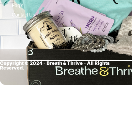
Faq's
Contact Us
Copyright © 2024 - Breath &
Thrive - All Rights
Reserved.