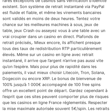
rares exceptions de casinos sans vérification d’identité
existent. Son système de retrait instantané via PayPal
est fluide et fiable, et même les virements bancaires
sont validés en moins de deux heures. Tentez votre
chance sur les meilleures machines à sous, jeux de
table, jeux Crash ou asseyez vous à une table avec un
vrai croupier dans un casino en direct. Plafonds de
retrait précisés,. Mieux encore, ils affichent presque
tous des taux de redistribution RTP particulièrement
élevés. Même sur un casino en ligne avec retrait
instantané, il arrive que l’argent n’arrive pas aussi vite
qu’on l’espère. Mais pour plus de rapidité dans les
paiements, il vaut mieux choisir Litecoin, Tron, Solana,
Dogecoin ou encore XRP. Le bonus de bienvenue de
100% jusqu’à 1 000€ accompagné de 100 free spins
offre un excellent point de départ. Gardez cependant à
l’esprit que ces sites peuvent comporter plus de risques
que les casinos en ligne France réglementés. Respecter
la mise maximale autorisée souvent 5€/spin. Les retraits