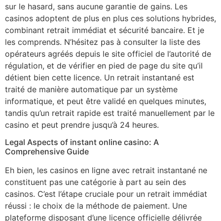
sur le hasard, sans aucune garantie de gains. Les
casinos adoptent de plus en plus ces solutions hybrides,
combinant retrait immédiat et sécurité bancaire. Et je
les comprends. N’hésitez pas à consulter la liste des
opérateurs agréés depuis le site officiel de l’autorité de
régulation, et de vérifier en pied de page du site qu’il
détient bien cette licence. Un retrait instantané est
traité de manière automatique par un système
informatique, et peut être validé en quelques minutes,
tandis qu’un retrait rapide est traité manuellement par le
casino et peut prendre jusqu’à 24 heures.
Legal Aspects of instant online casino: A
Comprehensive Guide
Eh bien, les casinos en ligne avec retrait instantané ne
constituent pas une catégorie à part au sein des
casinos. C’est l’étape cruciale pour un retrait immédiat
réussi : le choix de la méthode de paiement. Une
plateforme disposant d’une licence officielle délivrée