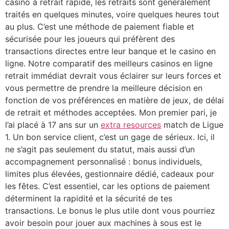
casino à retrait rapide, les retraits sont généralement
traités en quelques minutes, voire quelques heures tout
au plus. C’est une méthode de paiement fiable et
sécurisée pour les joueurs qui préfèrent des
transactions directes entre leur banque et le casino en
ligne. Notre comparatif des meilleurs casinos en ligne
retrait immédiat devrait vous éclairer sur leurs forces et
vous permettre de prendre la meilleure décision en
fonction de vos préférences en matière de jeux, de délai
de retrait et méthodes acceptées. Mon premier pari, je
l’ai placé à 17 ans sur un
extra resources
match de Ligue
1. Un bon service client, c’est un gage de sérieux. Ici, il
ne s’agit pas seulement du statut, mais aussi d’un
accompagnement personnalisé : bonus individuels,
limites plus élevées, gestionnaire dédié, cadeaux pour
les fêtes. C’est essentiel, car les options de paiement
déterminent la rapidité et la sécurité de tes
transactions. Le bonus le plus utile dont vous pourriez
avoir besoin pour jouer aux machines à sous est le