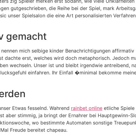
rs zig Spieler merken erst sodann, wie viele Unklarheiten 
en gutgeschrieben, die Reihe bei der Spiel, mark Arbeitsg
, sic unser Spielsalon die eine Art personalisierten Verfahr
iv gemacht
n nennen mich selbige kinder Benachrichtigungen affirmati
st dachte erst, welches wird doch metaphorisch. Jedoch m
en wechseln. Unser ist und bleibt irgendwie antreibend, n
Glucksgefuhl einfahren. Ihr Einfall �minimal bekomme mein
werden
t unser Etwas fesselnd. Wahrend
rainbet online
etliche Spiele
s ist aber stimmig, ja bringt der Ernahrer bei Hauptgewinn-S
ne Aktionswoche, wo bestimmte Automaten sonstige Treuepun
 Mal Freude bereitet chapeau.