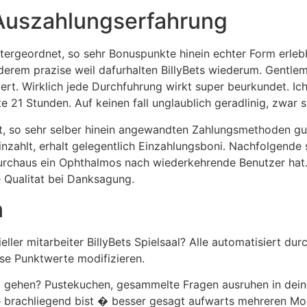
Auszahlungserfahrung
tergeordnet, so sehr Bonuspunkte hinein echter Form erl
erem prazise weil dafurhalten BillyBets wiederum. Gentlem
rt. Wirklich jede Durchfuhrung wirkt super beurkundet. Ic
 21 Stunden. Auf keinen fall unglaublich geradlinig, zwar su
it, so sehr selber hinein angewandten Zahlungsmethoden g
nzahlt, erhalt gelegentlich Einzahlungsboni. Nachfolgende si
durchaus ein Ophthalmos nach wiederkehrende Benutzer hat.
e Qualitat bei Danksagung.
n
ler mitarbeiter BillyBets Spielsaal? Alle automatisiert dur
se Punktwerte modifizieren.
g gehen? Pustekuchen, gesammelte Fragen ausruhen in dei
 brachliegend bist � besser gesagt aufwarts mehreren Mo