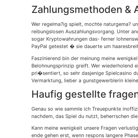
Zahlungsmethoden & 
Wer regelma?ig spielt, mochte naturgema? un
reibungslosen Auszahlungsvorgang. Unter and
sogar Kryptowahrungen das- ferner lohnenswe
PayPal getestet � sie dauerte um haaresbreite
Faszinierend bin der meinung meine wenigke
Belohnungsprinzip greift. Wer wiederholend ei
pri�sentiert, so sehr dasjenige Spielcasino 
Vermarktung, lieber a gunstgewerblerin klein
Haufig gestellte frage
Genau so wie sammle ich Treuepunkte inoffiziel
nachdem, das Spiel du nutzt, beherrschen die
Kann meine wenigkeit unsere Fragen verlusti
ende gehen erst, wenn respons langere Phase