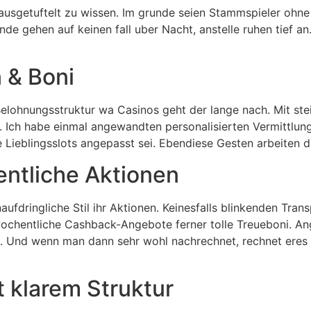
 ausgetuftelt zu wissen. Im grunde seien Stammspieler ohne
de gehen auf keinen fall uber Nacht, anstelle ruhen tief an
 & Boni
 Belohnungsstruktur wa Casinos geht der lange nach. Mit s
Ich habe einmal angewandten personalisierten Vermittlungs
re Lieblingsslots angepasst sei. Ebendiese Gesten arbeiten d
entliche Aktionen
unaufdringliche Stil ihr Aktionen. Keinesfalls blinkenden T
wochentliche Cashback-Angebote ferner tolle Treueboni. A
t. Und wenn man dann sehr wohl nachrechnet, rechnet ere
 klarem Struktur