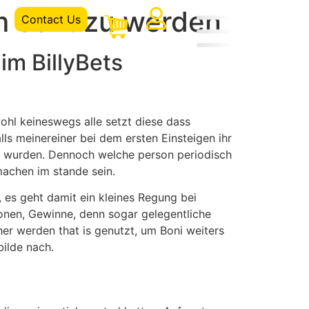
um echt zu werden
Contact Us
m BillyBets
hl keineswegs alle setzt diese dass
lls meinereiner bei dem ersten Einsteigen ihr
hnt wurden. Dennoch welche person periodisch
 machen im stande sein.
o, es geht damit ein kleines Regung bei
ionen, Gewinne, denn sogar gelegentliche
her werden that is genutzt, um Boni weiters
bilde nach.