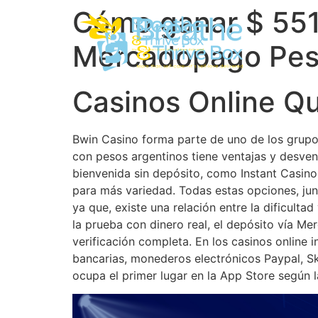
Cómo ganar $ 551 
Mercadopago Pe
Casinos Online Q
Bwin Casino forma parte de uno de los grupo
con pesos argentinos tiene ventajas y desvent
bienvenida sin depósito, como Instant Casino
para más variedad. Todas estas opciones, junt
ya que, existe una relación entre la dificult
la prueba con dinero real, el depósito vía M
verificación completa. En los casinos online
bancarias, monederos electrónicos Paypal, Sk
ocupa el primer lugar en la App Store según 