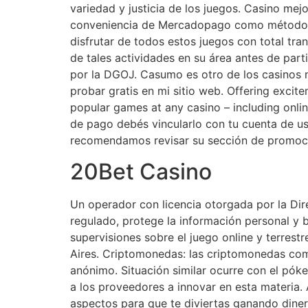
variedad y justicia de los juegos. Casino mej
conveniencia de Mercadopago como método de
disfrutar de todos estos juegos con total tran
de tales actividades en su área antes de part
por la DGOJ. Casumo es otro de los casinos 
probar gratis en mi sitio web. Offering excit
popular games at any casino – including onlin
de pago debés vincularlo con tu cuenta de u
recomendamos revisar su sección de promoci
20Bet Casino
Un operador con licencia otorgada por la Di
regulado, protege la información personal y 
supervisiones sobre el juego online y terrest
Aires. Criptomonedas: las criptomonedas co
anónimo. Situación similar ocurre con el pók
a los proveedores a innovar en esta materia
aspectos para que te diviertas ganando diner