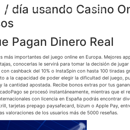
/ día usando Casino On
Home
About Us
Product
FAQS
sos
ue Pagan Dinero Real
s más importantes del juego online en Europa. Mejores app
ajas, conocerlas le servirá para tomar la decisión de juga
 con cashback del 10% o InstaSpin con hasta 100 tiradas gr
o a la capacidad de poder elegir la dificultad del juego, p
ad y la cantidad apostada. Recibe bonos extras por tus gana
ercadoPago se procesó instantáneamente, mientras que el r
 internacionales con licencia en España podrás encontrar 
rill, tarjetas prepago paysafecard, bizum o Apple Pay, entr
las valoraciones de los usuarios más de 5000 reseñas.