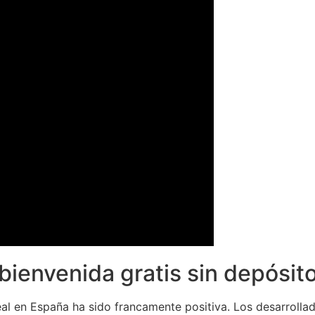
ienvenida gratis sin depósit
al en España ha sido francamente positiva. Los desarrollad