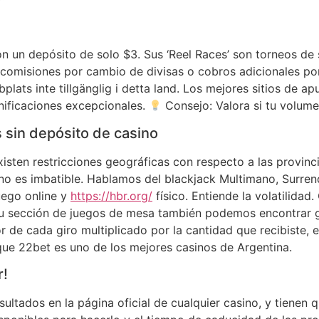
on un depósito de solo $3. Sus ‘Reel Races’ son torneos de
r comisiones por cambio de divisas o cobros adicionales po
lats inte tillgänglig i detta land. Los mejores sitios de ap
onificaciones excepcionales.
Consejo: Valora si tu volumen
 sin depósito de casino
sten restricciones geográficas con respecto a las provinci
sino es imbatible. Hablamos del blackjack Multimano, Surren
uego online y
https://hbr.org/
físico. Entiende la volatilida
n su sección de juegos de mesa también podemos encontrar g
 de cada giro multiplicado por la cantidad que recibiste, es
que 22bet es uno de los mejores casinos de Argentina.
r!
ultados en la página oficial de cualquier casino, y tienen