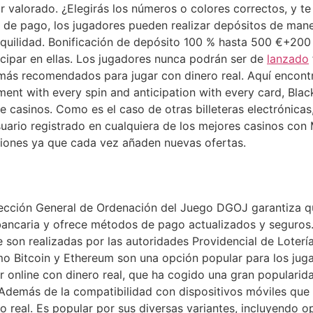
or valorado. ¿Elegirás los números o colores correctos, y t
 pago, los jugadores pueden realizar depósitos de manera
quilidad. Bonificación de depósito 100 % hasta 500 €+200 gi
icipar en ellas. Los jugadores nunca podrán ser de
lanzado
más recomendados para jugar con dinero real. Aquí encont
ement with every spin and anticipation with every card, Bla
e casinos. Como es el caso de otras billeteras electrónica
suario registrado en cualquiera de los mejores casinos co
ones ya que cada vez añaden nuevas ofertas.
rección General de Ordenación del Juego DGOJ garantiza qu
bancaria y ofrece métodos de pago actualizados y seguros.
re son realizadas por las autoridades Providencial de Loter
mo Bitcoin y Ethereum son una opción popular para los j
er online con dinero real, que ha cogido una gran popularid
. Además de la compatibilidad con dispositivos móviles qu
o real. Es popular por sus diversas variantes, incluyendo