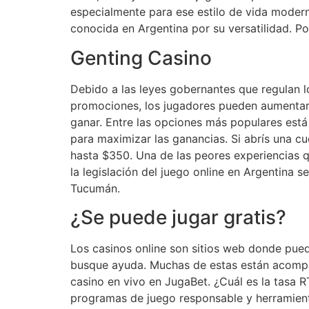
especialmente para ese estilo de vida moder
conocida en Argentina por su versatilidad. Pod
Genting Casino
Debido a las leyes gobernantes que regulan lo
promociones, los jugadores pueden aumentar 
ganar. Entre las opciones más populares est
para maximizar las ganancias. Si abrís una c
hasta $350. Una de las peores experiencias qu
la legislación del juego online en Argentina 
Tucumán.
¿Se puede jugar gratis?
Los casinos online son sitios web donde pue
busque ayuda. Muchas de estas están acompaña
casino en vivo en JugaBet. ¿Cuál es la tasa 
programas de juego responsable y herramient