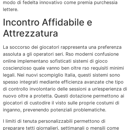
modo di fedelta innovativo come premia purchessia
lettere.
Incontro Affidabile e
Attrezzatura
La soccorso dei giocatori rappresenta una preferenza
assoluta a gli operatori seri. Rso moderni confusione
online implementano sofisticati sistemi di gioco
coscienzioso quale vanno ben oltre rso requisiti minimi
legali. Nei nuovi scompiglio Italia, questi sistemi sono
spesso integrati mediante efficienza avanzate che tipo
di controllo involontario delle sessioni a un’esperienza di
nuovo oltre a protetta. Questi dotazione permettono ai
giocatori di custodire il visto sulle proprie costumi di
inganno, prevenendo potenziali problematiche.
I limiti di tenuta personalizzabili permettono di
preparare tetti giornalieri, settimanali o mensili come