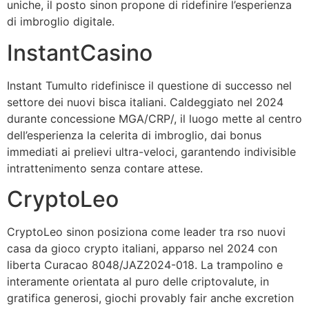
uniche, il posto sinon propone di ridefinire l’esperienza
di imbroglio digitale.
InstantCasino
Instant Tumulto ridefinisce il questione di successo nel
settore dei nuovi bisca italiani. Caldeggiato nel 2024
durante concessione MGA/CRP/, il luogo mette al centro
dell’esperienza la celerita di imbroglio, dai bonus
immediati ai prelievi ultra-veloci, garantendo indivisible
intrattenimento senza contare attese.
CryptoLeo
CryptoLeo sinon posiziona come leader tra rso nuovi
casa da gioco crypto italiani, apparso nel 2024 con
liberta Curacao 8048/JAZ2024-018. La trampolino e
interamente orientata al puro delle criptovalute, in
gratifica generosi, giochi provably fair anche excretion