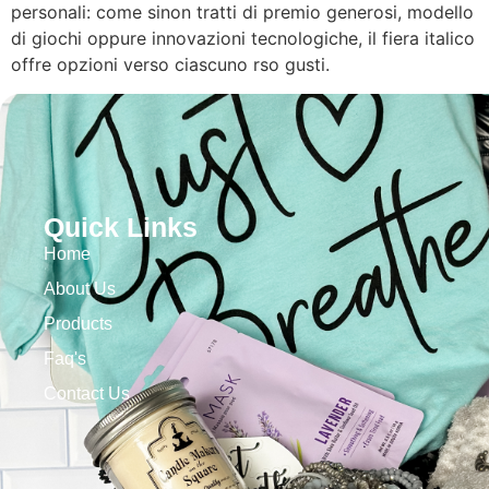
personali: come sinon tratti di premio generosi, modello
di giochi oppure innovazioni tecnologiche, il fiera italico
offre opzioni verso ciascuno rso gusti.
Quick Links
Home
About Us
Products
Faq's
Contact Us