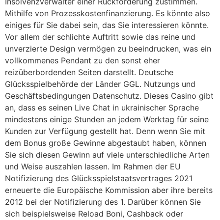
Insolvenzverwalter einer Rückforderung zustimmen.
Mithilfe von Prozesskostenfinanzierung. Es könnte also
einiges für Sie dabei sein, das Sie interessieren könnte.
Vor allem der schlichte Auftritt sowie das reine und
unverzierte Design vermögen zu beeindrucken, was ein
vollkommenes Pendant zu den sonst eher
reizüberbordenden Seiten darstellt. Deutsche
Glücksspielbehörde der Länder GGL. Nutzungs und
Geschäftsbedingungen Datenschutz. Dieses Casino gibt
an, dass es seinen Live Chat in ukrainischer Sprache
mindestens einige Stunden an jedem Werktag für seine
Kunden zur Verfügung gestellt hat. Denn wenn Sie mit
dem Bonus große Gewinne abgestaubt haben, können
Sie sich diesen Gewinn auf viele unterschiedliche Arten
und Weise auszahlen lassen. Im Rahmen der EU
Notifizierung des Glücksspielstaatsvertrages 2021
erneuerte die Europäische Kommission aber ihre bereits
2012 bei der Notifizierung des 1. Darüber können Sie
sich beispielsweise Reload Boni, Cashback oder