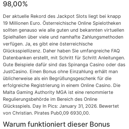
98,00%
Der aktuelle Rekord des Jackpot Slots liegt bei knapp
19 Millionen Euro. Österreichische Online Spielotheken
sollten genauso wie alle guten und bekannten virtuellen
Spielhallen über viele und namhafte Zahlungsmethoden
verfügen. Ja, es gibt eine österreichische
Glücksspiellizenz. Daher haben Sie umfangreiche FAQ
Datenbanken erstellt, mit Schritt für Schritt Anleitungen.
Gute Beispiele dafür sind das Spinanga Casino oder das
JustCasino. Einen Bonus ohne Einzahlung erhält man
üblicherweise als ein Begrüßungsgeschenk für die
erfolgreiche Registrierung in einem Online Casino. Die
Malta Gaming Authority MGA ist eine renommierte
Regulierungsbehörde im Bereich des Online
Glücksspiels. Day In Pics: January 31, 2026. Bewertet
von Christian. Pirates Pub0,09 6930,00.
Warum funktioniert dieser Bonus