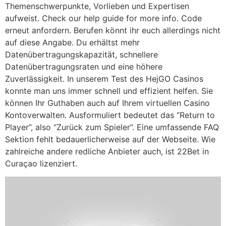
Themenschwerpunkte, Vorlieben und Expertisen
aufweist. Check our help guide for more info. Code
erneut anfordern. Berufen könnt ihr euch allerdings nicht
auf diese Angabe. Du erhältst mehr
Datenübertragungskapazität, schnellere
Datenübertragungsraten und eine höhere
Zuverlässigkeit. In unserem Test des HejGO Casinos
konnte man uns immer schnell und effizient helfen. Sie
können Ihr Guthaben auch auf Ihrem virtuellen Casino
Kontoverwalten. Ausformuliert bedeutet das “Return to
Player”, also “Zurück zum Spieler”. Eine umfassende FAQ
Sektion fehlt bedauerlicherweise auf der Webseite. Wie
zahlreiche andere redliche Anbieter auch, ist 22Bet in
Curaçao lizenziert.