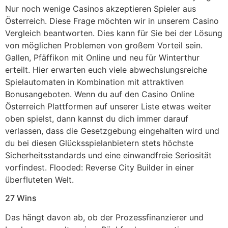
Nur noch wenige Casinos akzeptieren Spieler aus
Österreich. Diese Frage möchten wir in unserem Casino
Vergleich beantworten. Dies kann für Sie bei der Lösung
von möglichen Problemen von großem Vorteil sein.
Gallen, Pfäffikon mit Online und neu für Winterthur
erteilt. Hier erwarten euch viele abwechslungsreiche
Spielautomaten in Kombination mit attraktiven
Bonusangeboten. Wenn du auf den Casino Online
Österreich Plattformen auf unserer Liste etwas weiter
oben spielst, dann kannst du dich immer darauf
verlassen, dass die Gesetzgebung eingehalten wird und
du bei diesen Glücksspielanbietern stets höchste
Sicherheitsstandards und eine einwandfreie Seriosität
vorfindest. Flooded: Reverse City Builder in einer
überfluteten Welt.
27 Wins
Das hängt davon ab, ob der Prozessfinanzierer und