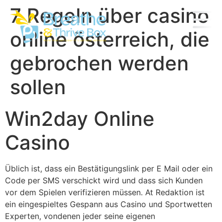
7 Regeln über casino
online österreich, die
gebrochen werden
sollen
Win2day Online
Casino
Üblich ist, dass ein Bestätigungslink per E Mail oder ein
Code per SMS verschickt wird und dass sich Kunden
vor dem Spielen verifizieren müssen. At Redaktion ist
ein eingespieltes Gespann aus Casino und Sportwetten
Experten, vondenen jeder seine eigenen