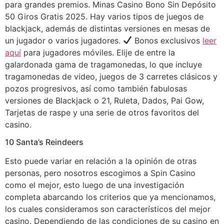
para grandes premios. Minas Casino Bono Sin Depósito
50 Giros Gratis 2025. Hay varios tipos de juegos de
blackjack, además de distintas versiones en mesas de
un jugador o varios jugadores.
Bonos exclusivos
leer
aquí
para jugadores móviles. Elije de entre la
galardonada gama de tragamonedas, lo que incluye
tragamonedas de video, juegos de 3 carretes clásicos y
pozos progresivos, así como también fabulosas
versiones de Blackjack o 21, Ruleta, Dados, Pai Gow,
Tarjetas de raspe y una serie de otros favoritos del
casino.
10 Santa’s Reindeers
Esto puede variar en relación a la opinión de otras
personas, pero nosotros escogimos a Spin Casino
como el mejor, esto luego de una investigación
completa abarcando los criterios que ya mencionamos,
los cuales consideramos son característicos del mejor
casino. Dependiendo de las condiciones de su casino en