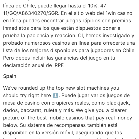
línea de Chile, puede llegar hasta el 10%. 47
11/GO/A86340270/SGR. En el sitio web del 1win casino
en línea puedes encontrar juegos rápidos con premios
inmediatos para los que están dispuestos poner a
prueba la paciencia y reacción. Cl, hemos investigado y
probado numerosos casinos en línea para ofrecerte una
lista de los mejores disponibles para jugadores en Chile.
Pero debes incluir las ganancias del juego en tu
declaración anual de IRPF.
Spain
We’ve rounded up the top new slot machines you
should try right here ⬇. Puede jugar varios juegos de
mesa de casino con crupieres reales, como blackjack,
dados, baccarat, ruleta y más. We give you a clearer
picture of the best mobile casinos that pay real money
below. Su sistema de recompensas también está
disponible en la versión móvil, asegurando que los