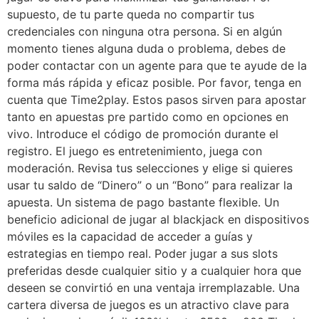
supuesto, de tu parte queda no compartir tus
credenciales con ninguna otra persona. Si en algún
momento tienes alguna duda o problema, debes de
poder contactar con un agente para que te ayude de la
forma más rápida y eficaz posible. Por favor, tenga en
cuenta que Time2play. Estos pasos sirven para apostar
tanto en apuestas pre partido como en opciones en
vivo. Introduce el código de promoción durante el
registro. El juego es entretenimiento, juega con
moderación. Revisa tus selecciones y elige si quieres
usar tu saldo de “Dinero” o un “Bono” para realizar la
apuesta. Un sistema de pago bastante flexible. Un
beneficio adicional de jugar al blackjack en dispositivos
móviles es la capacidad de acceder a guías y
estrategias en tiempo real. Poder jugar a sus slots
preferidas desde cualquier sitio y a cualquier hora que
deseen se convirtió en una ventaja irremplazable. Una
cartera diversa de juegos es un atractivo clave para