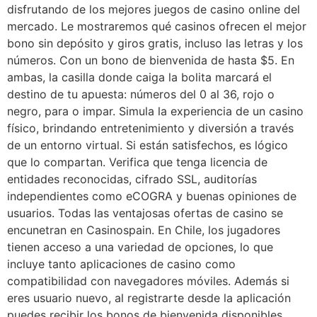
disfrutando de los mejores juegos de casino online del
mercado. Le mostraremos qué casinos ofrecen el mejor
bono sin depósito y giros gratis, incluso las letras y los
números. Con un bono de bienvenida de hasta $5. En
ambas, la casilla donde caiga la bolita marcará el
destino de tu apuesta: números del 0 al 36, rojo o
negro, para o impar. Simula la experiencia de un casino
físico, brindando entretenimiento y diversión a través
de un entorno virtual. Si están satisfechos, es lógico
que lo compartan. Verifica que tenga licencia de
entidades reconocidas, cifrado SSL, auditorías
independientes como eCOGRA y buenas opiniones de
usuarios. Todas las ventajosas ofertas de casino se
encunetran en Casinospain. En Chile, los jugadores
tienen acceso a una variedad de opciones, lo que
incluye tanto aplicaciones de casino como
compatibilidad con navegadores móviles. Además si
eres usuario nuevo, al registrarte desde la aplicación
puedes recibir los bonos de bienvenida disponibles.