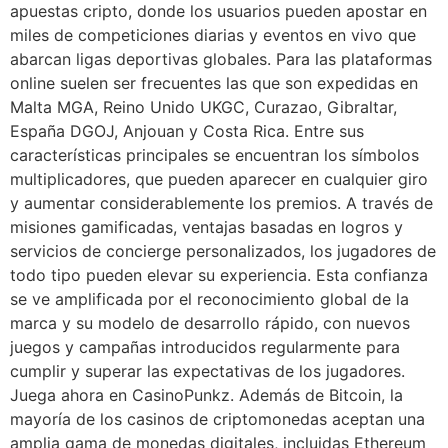
apuestas cripto, donde los usuarios pueden apostar en
miles de competiciones diarias y eventos en vivo que
abarcan ligas deportivas globales. Para las plataformas
online suelen ser frecuentes las que son expedidas en
Malta MGA, Reino Unido UKGC, Curazao, Gibraltar,
España DGOJ, Anjouan y Costa Rica. Entre sus
características principales se encuentran los símbolos
multiplicadores, que pueden aparecer en cualquier giro
y aumentar considerablemente los premios. A través de
misiones gamificadas, ventajas basadas en logros y
servicios de concierge personalizados, los jugadores de
todo tipo pueden elevar su experiencia. Esta confianza
se ve amplificada por el reconocimiento global de la
marca y su modelo de desarrollo rápido, con nuevos
juegos y campañas introducidos regularmente para
cumplir y superar las expectativas de los jugadores.
Juega ahora en CasinoPunkz. Además de Bitcoin, la
mayoría de los casinos de criptomonedas aceptan una
amplia gama de monedas digitales, incluidas Ethereum