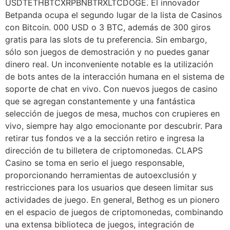
USDTETHBTCXRPBNBTRXLTCDOGE. El innovador
Betpanda ocupa el segundo lugar de la lista de Casinos
con Bitcoin. 000 USD o 3 BTC, además de 300 giros
gratis para las slots de tu preferencia. Sin embargo,
sólo son juegos de demostración y no puedes ganar
dinero real. Un inconveniente notable es la utilización
de bots antes de la interacción humana en el sistema de
soporte de chat en vivo. Con nuevos juegos de casino
que se agregan constantemente y una fantástica
selección de juegos de mesa, muchos con crupieres en
vivo, siempre hay algo emocionante por descubrir. Para
retirar tus fondos ve a la sección retiro e ingresa la
dirección de tu billetera de criptomonedas. CLAPS
Casino se toma en serio el juego responsable,
proporcionando herramientas de autoexclusión y
restricciones para los usuarios que deseen limitar sus
actividades de juego. En general, Bethog es un pionero
en el espacio de juegos de criptomonedas, combinando
una extensa biblioteca de juegos, integración de