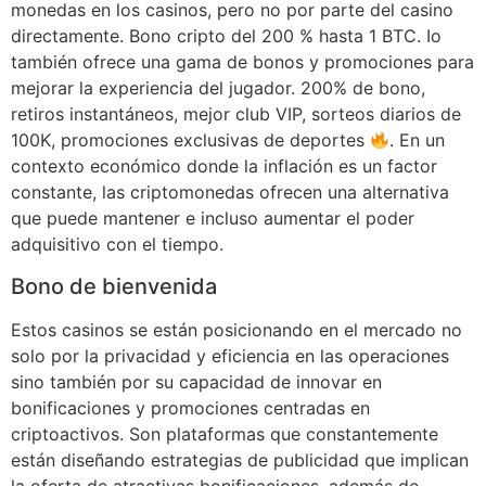
monedas en los casinos, pero no por parte del casino
directamente. Bono cripto del 200 % hasta 1 BTC. Io
también ofrece una gama de bonos y promociones para
mejorar la experiencia del jugador. 200% de bono,
retiros instantáneos, mejor club VIP, sorteos diarios de
100K, promociones exclusivas de deportes
. En un
contexto económico donde la inflación es un factor
constante, las criptomonedas ofrecen una alternativa
que puede mantener e incluso aumentar el poder
adquisitivo con el tiempo.
Bono de bienvenida
Estos casinos se están posicionando en el mercado no
solo por la privacidad y eficiencia en las operaciones
sino también por su capacidad de innovar en
bonificaciones y promociones centradas en
criptoactivos. Son plataformas que constantemente
están diseñando estrategias de publicidad que implican
la oferta de atractivas bonificaciones, además de