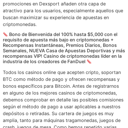
promociones en Dexsport añaden otra capa de
atractivo para los usuarios, especialmente aquellos que
buscan maximizar su experiencia de apuestas en
criptomonedas.
Bono de Bienvenida del 100% hasta $5,000 con el
requisito de apuesta más bajo en criptomonedas +
Recompensas Instantáneas, Premios Diarios, Bonos
Semanales, NUEVA Casa de Apuestas Deportivas y más
recompensas VIP! Casino de criptomonedas líder en la
industria de los creadores de FanDuel
Todos los casinos online que acepten cripto, soportan
BTC como método de pago y ofrecen recompensas y
bonos específicos para Bitcoin. Antes de registrarnos
en alguno de los mejores casinos de criptomonedas,
debemos comprobar en detalle las posibles comisiones
según el método de pago a usar aplicables a nuestros
depósitos o retiradas. Su cartera de juegos es muy
amplia, tanto para máquinas tragamonedas, juegos de
crash, juegos de mesa. Como hemos repetido varias