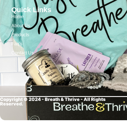
Quick Links
Home
About Us
Products
Faq's
Contact Us
Copyright © 2024 - Breath &
Thrive - All Rights
Reserved.