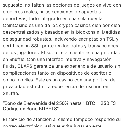
supuesto, no faltan las opciones de juegos en vivo con
crupieres reales, ni las secciones de apuestas
deportivas, todo integrado en una sola cuenta.
CoinCasino es uno de los crypto casinos cien por cien
descentralizados y basados en la blockchain. Medidas
de seguridad robustas, incluyendo encriptación TSL y
certificación SSL, protegen los datos y transacciones
de los jugadores. El soporte al cliente es una prioridad
en Shuffle. Con una interfaz intuitiva y navegación
fluida, CLAPS garantiza una experiencia de usuario sin
complicaciones tanto en dispositivos de escritorio
como móviles. Este es un casino con una política de
privacidad estricta. La experiencia del usuario en
Shuffle.
“Bono de Bienvenida del 250% hasta 1 BTC + 250 FS –
Código de Bono BITBETS”
El servicio de atención al cliente tampoco responde su
correo electrónico, así que evita jugar en este