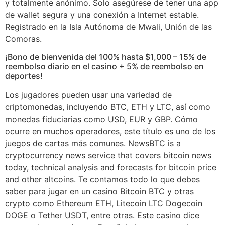
y totalmente anónimo. Solo asegúrese de tener una app
de wallet segura y una conexión a Internet estable.
Registrado en la Isla Autónoma de Mwali, Unión de las
Comoras.
¡Bono de bienvenida del 100% hasta $1,000 – 15% de
reembolso diario en el casino + 5% de reembolso en
deportes!
Los jugadores pueden usar una variedad de
criptomonedas, incluyendo BTC, ETH y LTC, así como
monedas fiduciarias como USD, EUR y GBP. Cómo
ocurre en muchos operadores, este título es uno de los
juegos de cartas más comunes. NewsBTC is a
cryptocurrency news service that covers bitcoin news
today, technical analysis and forecasts for bitcoin price
and other altcoins. Te contamos todo lo que debes
saber para jugar en un casino Bitcoin BTC y otras
crypto como Ethereum ETH, Litecoin LTC Dogecoin
DOGE o Tether USDT, entre otras. Este casino dice