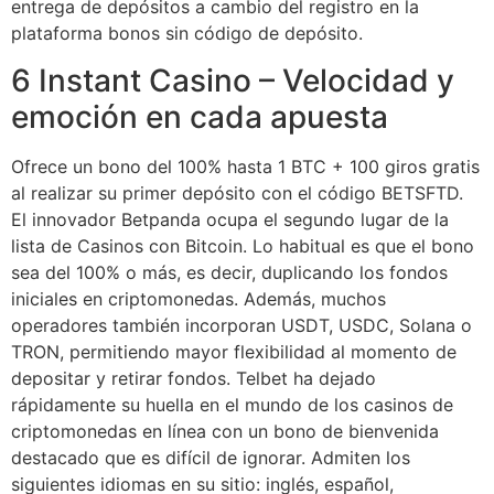
entrega de depósitos a cambio del registro en la
plataforma bonos sin código de depósito.
6 Instant Casino – Velocidad y
emoción en cada apuesta
Ofrece un bono del 100% hasta 1 BTC + 100 giros gratis
al realizar su primer depósito con el código BETSFTD.
El innovador Betpanda ocupa el segundo lugar de la
lista de Casinos con Bitcoin. Lo habitual es que el bono
sea del 100% o más, es decir, duplicando los fondos
iniciales en criptomonedas. Además, muchos
operadores también incorporan USDT, USDC, Solana o
TRON, permitiendo mayor flexibilidad al momento de
depositar y retirar fondos. Telbet ha dejado
rápidamente su huella en el mundo de los casinos de
criptomonedas en línea con un bono de bienvenida
destacado que es difícil de ignorar. Admiten los
siguientes idiomas en su sitio: inglés, español,