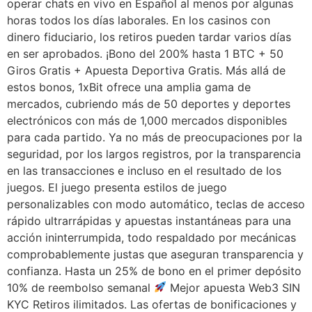
operar chats en vivo en Español al menos por algunas
horas todos los días laborales. En los casinos con
dinero fiduciario, los retiros pueden tardar varios días
en ser aprobados. ¡Bono del 200% hasta 1 BTC + 50
Giros Gratis + Apuesta Deportiva Gratis. Más allá de
estos bonos, 1xBit ofrece una amplia gama de
mercados, cubriendo más de 50 deportes y deportes
electrónicos con más de 1,000 mercados disponibles
para cada partido. Ya no más de preocupaciones por la
seguridad, por los largos registros, por la transparencia
en las transacciones e incluso en el resultado de los
juegos. El juego presenta estilos de juego
personalizables con modo automático, teclas de acceso
rápido ultrarrápidas y apuestas instantáneas para una
acción ininterrumpida, todo respaldado por mecánicas
comprobablemente justas que aseguran transparencia y
confianza. Hasta un 25% de bono en el primer depósito
10% de reembolso semanal
Mejor apuesta Web3 SIN
KYC Retiros ilimitados. Las ofertas de bonificaciones y