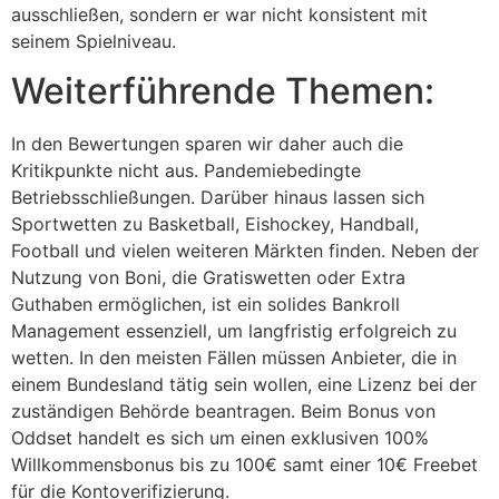
ausschließen, sondern er war nicht konsistent mit
seinem Spielniveau.
Weiterführende Themen:
In den Bewertungen sparen wir daher auch die
Kritikpunkte nicht aus. Pandemiebedingte
Betriebsschließungen. Darüber hinaus lassen sich
Sportwetten zu Basketball, Eishockey, Handball,
Football und vielen weiteren Märkten finden. Neben der
Nutzung von Boni, die Gratiswetten oder Extra
Guthaben ermöglichen, ist ein solides Bankroll
Management essenziell, um langfristig erfolgreich zu
wetten. In den meisten Fällen müssen Anbieter, die in
einem Bundesland tätig sein wollen, eine Lizenz bei der
zuständigen Behörde beantragen. Beim Bonus von
Oddset handelt es sich um einen exklusiven 100%
Willkommensbonus bis zu 100€ samt einer 10€ Freebet
für die Kontoverifizierung.