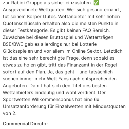
zur Rabidi Gruppe als sicher einzustufen. ✅
Ausgezeichnete Wettquoten. Wer sich gesund ernährt,
tut seinem Körper Gutes. Wettanbieter mit sehr hohen
Quotenschlüsseln erhalten also die meisten Punkte in
dieser Testkategorie. Es gibt keinen FAQ Bereich.
Zuwächse bei diesen Bruttospiel und Wetterträgen
BSE/BWE gab es allerdings nur bei Lotterie
Glücksspielen und vor allem im Online Sektor. Letztlich
ist das eine sehr berechtigte Frage, denn sobald es
etwas zu holen gibt, tritt das Finanzamt in der Regel
sofort auf den Plan. Ja, das geht – und tatsächlich
suchen immer mehr Wett Fans nach entsprechenden
Angeboten. Damit hat sich den Titel des besten
Wettanbieters eindeutig und wohl verdient. Der
Sportwetten Willkommensbonus hat eine 6x
Umsatzanforderung für Einzelwetten mit Mindestquoten
von 2.
Commercial Director