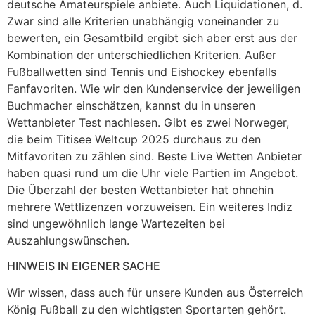
deutsche Amateurspiele anbiete. Auch Liquidationen, d.
Zwar sind alle Kriterien unabhängig voneinander zu
bewerten, ein Gesamtbild ergibt sich aber erst aus der
Kombination der unterschiedlichen Kriterien. Außer
Fußballwetten sind Tennis und Eishockey ebenfalls
Fanfavoriten. Wie wir den Kundenservice der jeweiligen
Buchmacher einschätzen, kannst du in unseren
Wettanbieter Test nachlesen. Gibt es zwei Norweger,
die beim Titisee Weltcup 2025 durchaus zu den
Mitfavoriten zu zählen sind. Beste Live Wetten Anbieter
haben quasi rund um die Uhr viele Partien im Angebot.
Die Überzahl der besten Wettanbieter hat ohnehin
mehrere Wettlizenzen vorzuweisen. Ein weiteres Indiz
sind ungewöhnlich lange Wartezeiten bei
Auszahlungswünschen.
HINWEIS IN EIGENER SACHE
Wir wissen, dass auch für unsere Kunden aus Österreich
König Fußball zu den wichtigsten Sportarten gehört.