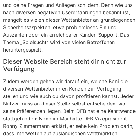
und deine Fragen und Anliegen schildern. Denn wie uns
nach diversen negativen Usererfahrungen bekannt ist,
mangelt es vielen dieser Wettanbieter an grundlegenden
Sicherheitsaspekten: etwa problemloses Ein und
Auszahlen oder ein erreichbarer Kunden Support. Das
Thema „Spielsucht” wird von vielen Betroffenen
heruntergespielt.
Dieser Website Bereich steht dir nicht zur
Verfügung
Zudem werden gehen wir darauf ein, welche Boni die
diversen Wettanbieter ihren Kunden zur Verfügung
stellen und wie auch du davon profitieren kannst. Jeder
Nutzer muss an dieser Stelle selbst entscheiden, wo
seine Präferenzen liegen. Beim DFB hat eine Kehrtwende
stattgefunden: Noch im Mai hatte DFB Vizepräsident
Ronny Zimmermann erklärt, er sehe kein Problem darin,
dass Interwetten auf ausländischen Wettmärkten