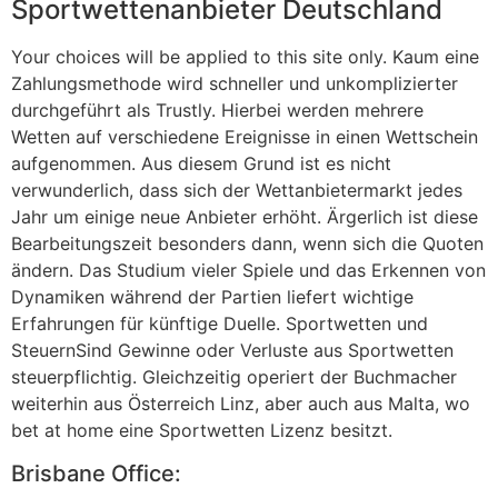
Sportwettenanbieter Deutschland
Your choices will be applied to this site only. Kaum eine
Zahlungsmethode wird schneller und unkomplizierter
durchgeführt als Trustly. Hierbei werden mehrere
Wetten auf verschiedene Ereignisse in einen Wettschein
aufgenommen. Aus diesem Grund ist es nicht
verwunderlich, dass sich der Wettanbietermarkt jedes
Jahr um einige neue Anbieter erhöht. Ärgerlich ist diese
Bearbeitungszeit besonders dann, wenn sich die Quoten
ändern. Das Studium vieler Spiele und das Erkennen von
Dynamiken während der Partien liefert wichtige
Erfahrungen für künftige Duelle. Sportwetten und
SteuernSind Gewinne oder Verluste aus Sportwetten
steuerpflichtig. Gleichzeitig operiert der Buchmacher
weiterhin aus Österreich Linz, aber auch aus Malta, wo
bet at home eine Sportwetten Lizenz besitzt.
Brisbane Office: