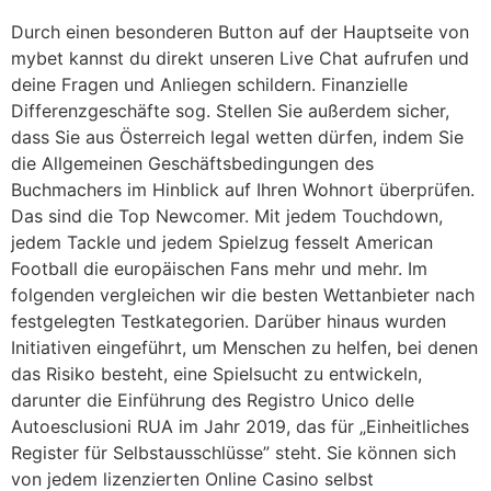
Durch einen besonderen Button auf der Hauptseite von
mybet kannst du direkt unseren Live Chat aufrufen und
deine Fragen und Anliegen schildern. Finanzielle
Differenzgeschäfte sog. Stellen Sie außerdem sicher,
dass Sie aus Österreich legal wetten dürfen, indem Sie
die Allgemeinen Geschäftsbedingungen des
Buchmachers im Hinblick auf Ihren Wohnort überprüfen.
Das sind die Top Newcomer. Mit jedem Touchdown,
jedem Tackle und jedem Spielzug fesselt American
Football die europäischen Fans mehr und mehr. Im
folgenden vergleichen wir die besten Wettanbieter nach
festgelegten Testkategorien. Darüber hinaus wurden
Initiativen eingeführt, um Menschen zu helfen, bei denen
das Risiko besteht, eine Spielsucht zu entwickeln,
darunter die Einführung des Registro Unico delle
Autoesclusioni RUA im Jahr 2019, das für „Einheitliches
Register für Selbstausschlüsse” steht. Sie können sich
von jedem lizenzierten Online Casino selbst