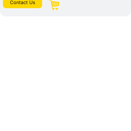
Contact Us