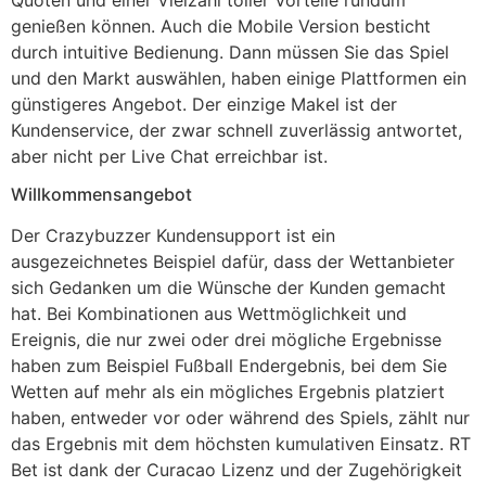
genießen können. Auch die Mobile Version besticht
durch intuitive Bedienung. Dann müssen Sie das Spiel
und den Markt auswählen, haben einige Plattformen ein
günstigeres Angebot. Der einzige Makel ist der
Kundenservice, der zwar schnell zuverlässig antwortet,
aber nicht per Live Chat erreichbar ist.
Willkommensangebot
Der Crazybuzzer Kundensupport ist ein
ausgezeichnetes Beispiel dafür, dass der Wettanbieter
sich Gedanken um die Wünsche der Kunden gemacht
hat. Bei Kombinationen aus Wettmöglichkeit und
Ereignis, die nur zwei oder drei mögliche Ergebnisse
haben zum Beispiel Fußball Endergebnis, bei dem Sie
Wetten auf mehr als ein mögliches Ergebnis platziert
haben, entweder vor oder während des Spiels, zählt nur
das Ergebnis mit dem höchsten kumulativen Einsatz. RT
Bet ist dank der Curacao Lizenz und der Zugehörigkeit