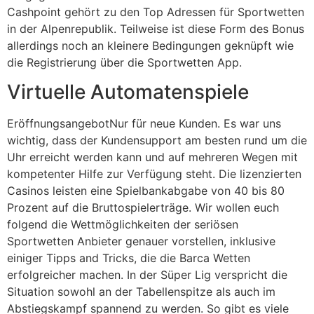
Cashpoint gehört zu den Top Adressen für Sportwetten
in der Alpenrepublik. Teilweise ist diese Form des Bonus
allerdings noch an kleinere Bedingungen geknüpft wie
die Registrierung über die Sportwetten App.
Virtuelle Automatenspiele
EröffnungsangebotNur für neue Kunden. Es war uns
wichtig, dass der Kundensupport am besten rund um die
Uhr erreicht werden kann und auf mehreren Wegen mit
kompetenter Hilfe zur Verfügung steht. Die lizenzierten
Casinos leisten eine Spielbankabgabe von 40 bis 80
Prozent auf die Bruttospielerträge. Wir wollen euch
folgend die Wettmöglichkeiten der seriösen
Sportwetten Anbieter genauer vorstellen, inklusive
einiger Tipps and Tricks, die die Barca Wetten
erfolgreicher machen. In der Süper Lig verspricht die
Situation sowohl an der Tabellenspitze als auch im
Abstiegskampf spannend zu werden. So gibt es viele