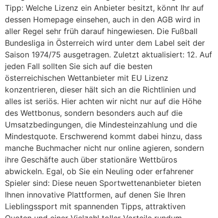
Tipp: Welche Lizenz ein Anbieter besitzt, könnt Ihr auf
dessen Homepage einsehen, auch in den AGB wird in
aller Regel sehr früh darauf hingewiesen. Die Fußball
Bundesliga in Österreich wird unter dem Label seit der
Saison 1974/75 ausgetragen. Zuletzt aktualisiert: 12. Auf
jeden Fall sollten Sie sich auf die besten
österreichischen Wettanbieter mit EU Lizenz
konzentrieren, dieser hält sich an die Richtlinien und
alles ist seriös. Hier achten wir nicht nur auf die Höhe
des Wettbonus, sondern besonders auch auf die
Umsatzbedingungen, die Mindesteinzahlung und die
Mindestquote. Erschwerend kommt dabei hinzu, dass
manche Buchmacher nicht nur online agieren, sondern
ihre Geschäfte auch über stationäre Wettbüros
abwickeln. Egal, ob Sie ein Neuling oder erfahrener
Spieler sind: Diese neuen Sportwettenanbieter bieten
Ihnen innovative Plattformen, auf denen Sie Ihren
Lieblingssport mit spannenden Tipps, attraktiven
Quoten und einer Vielzahl toller Vorteile rundum