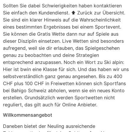
Sollten Sie dabei Schwierigkeiten haben kontaktieren
Sie einfach den Kundendienst. ⬆️ Zurück zur Übersicht.
Sie sind ein klarer Hinweis auf die Wahrscheinlichkeit
eines bestimmten Ergebnisses bei einem Sportevent.
Sie können die Gratis Wette dann nur auf Spiele aus
dieser Disziplin einsetzen. Live Wetten sind besonders
aufregend, weil sie dir erlauben, das Spielgeschehen
genau zu beobachten und deine Strategien
entsprechend anzupassen. Noch ein Wort zu Ski alpin:
Hier ist bwin eine Klasse für sich. Und das haben wir uns
selbstverständlich ganz genau angesehen. Bis zu 400
CHF plus 100 CHF in Freiwetten können sich Sportfans
bei Bahigo Schweiz abholen, wenn sie ein neues Konto
erstellen. Grundsätzlich werden Sportwetten nicht
reguliert, das gilt auch für Online Anbieter.
Willkommensangebot
Daneben bietet der Neuling ausreichende