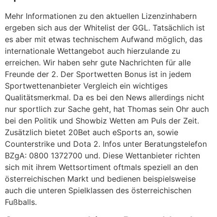
Mehr Informationen zu den aktuellen Lizenzinhabern
ergeben sich aus der Whitelist der GGL. Tatsächlich ist
es aber mit etwas technischem Aufwand möglich, das
internationale Wettangebot auch hierzulande zu
erreichen. Wir haben sehr gute Nachrichten für alle
Freunde der 2. Der Sportwetten Bonus ist in jedem
Sportwettenanbieter Vergleich ein wichtiges
Qualitätsmerkmal. Da es bei den News allerdings nicht
nur sportlich zur Sache geht, hat Thomas sein Ohr auch
bei den Politik und Showbiz Wetten am Puls der Zeit.
Zusätzlich bietet 20Bet auch eSports an, sowie
Counterstrike und Dota 2. Infos unter Beratungstelefon
BZgA: 0800 1372700 und. Diese Wettanbieter richten
sich mit ihrem Wettsortiment oftmals speziell an den
österreichischen Markt und bedienen beispielsweise
auch die unteren Spielklassen des österreichischen
Fußballs.