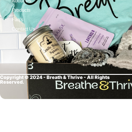
About Us
Products
Faq's
Contact Us
Copyright © 2024 - Breath &
Thrive - All Rights
Reserved.