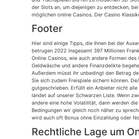
der Slots an, um diejenigen zu entdecken, be
möglichen online Casinos. Der Casino Klassiker
Footer
Hier sind einige Tipps, die Ihnen bei der Au
betrugen 2022 insgesamt 397 Millionen Frank
Online Casinos, wie auch andere Formen des On
Geldwäsche und andere Finanzdelikte begehe
Außerdem müsst ihr unbedingt den Betrag der
Sie sich zudem Freispiele sichern können. De/
gutgeschrieben. Erfüllt ein Anbieter nicht all
landet auf unserer Schwarzen Liste. Wenn zwei
andere eine hohe Volatilität, dann werden di
Bedingungen wir gleich noch näher zu sprech
wird auch oft Bonus ohne Einzahlung oder No 
Rechtliche Lage um On