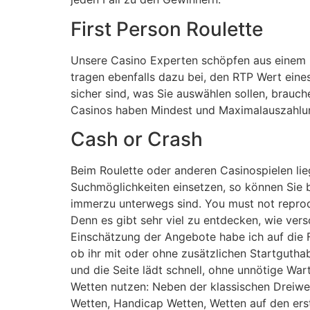
First Person Roulette
Unsere Casino Experten schöpfen aus einem 
tragen ebenfalls dazu bei, den RTP Wert eine
sicher sind, was Sie auswählen sollen, brauc
Casinos haben Mindest und Maximalauszahlungs
Cash or Crash
Beim Roulette oder anderen Casinospielen lieg
Suchmöglichkeiten einsetzen, so können Sie b
immerzu unterwegs sind. You must not reproduc
Denn es gibt sehr viel zu entdecken, wie ver
Einschätzung der Angebote habe ich auf die F
ob ihr mit oder ohne zusätzlichen Startguthab
und die Seite lädt schnell, ohne unnötige W
Wetten nutzen: Neben der klassischen Dreiwe
Wetten, Handicap Wetten, Wetten auf den erst