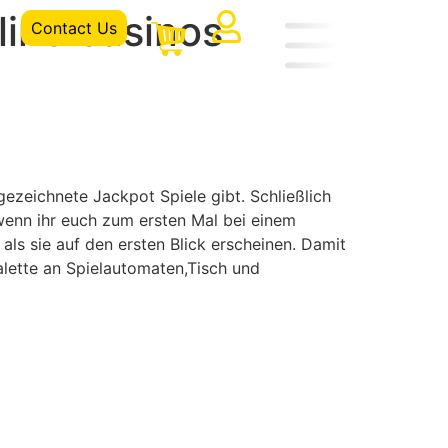
ine casinos
Contact Us
gezeichnete Jackpot Spiele gibt. Schließlich
wenn ihr euch zum ersten Mal bei einem
ls sie auf den ersten Blick erscheinen. Damit
alette an Spielautomaten,Tisch und