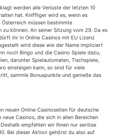
lagt werden alle Verluste der letzten 10
lten hat. Kniffliger wird es, wenn es
in Österreich müssen bestimmte
n zu können. An seiner Sitzung vom 29. Da es
ürft ihr in Online Casinos mit EU Lizenz
sgestellt wird diese wie der Name impliziert
nn noch Bingo und die Casino Spiele dazu,
len, darunter Spielautomaten, Tischspiele,
 einsteigen kann, so sind für viele
ntritt, sammle Bonuspunkte und genieße das
en neuen Online Casinoseiten für deutsche
 neue Casinos, die sich in allen Bereichen
Deshalb empfehlen wir Ihnen nur seriöse
0. Bei dieser Aktion gehörst du also auf