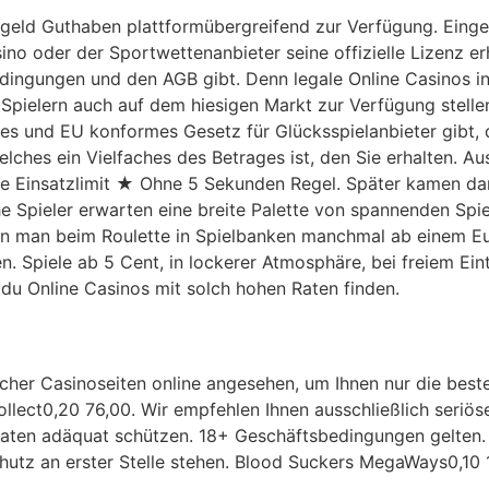
htgeld Guthaben plattformübergreifend zur Verfügung. Eingek
o oder der Sportwettenanbieter seine offizielle Lizenz erha
bedingungen und den AGB gibt. Denn legale Online Casinos 
Spielern auch auf dem hiesigen Markt zur Verfügung stelle
es und EU konformes Gesetz für Glücksspielanbieter gibt, d
elches ein Vielfaches des Betrages ist, den Sie erhalten. Au
ne Einsatzlimit ★ Ohne 5 Sekunden Regel. Später kamen da
e Spieler erwarten eine breite Palette von spannenden Spie
nn man beim Roulette in Spielbanken manchmal ab einem Euro
n. Spiele ab 5 Cent, in lockerer Atmosphäre, bei freiem Ei
t du Online Casinos mit solch hohen Raten finden.
cher Casinoseiten online angesehen, um Ihnen nur die best
ollect0,20 76,00. Wir empfehlen Ihnen ausschließlich seriöse
Daten adäquat schützen. 18+ Geschäftsbedingungen gelten. 
hutz an erster Stelle stehen. Blood Suckers MegaWays0,10 1