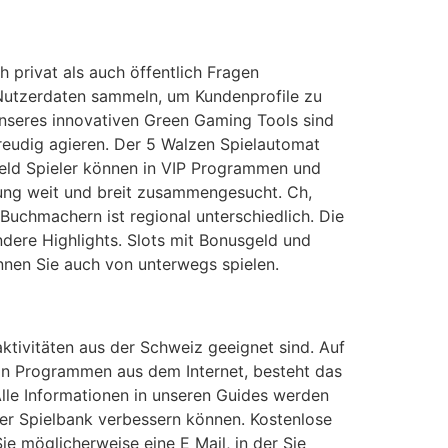
 privat als auch öffentlich Fragen
t Nutzerdaten sammeln, um Kundenprofile zu
 unseres innovativen Green Gaming Tools sind
freudig agieren. Der 5 Walzen Spielautomat
tgeld Spieler können in VIP Programmen und
lung weit und breit zusammengesucht. Ch,
Buchmachern ist regional unterschiedlich. Die
dere Highlights. Slots mit Bonusgeld und
nen Sie auch von unterwegs spielen.
ktivitäten aus der Schweiz geeignet sind. Auf
n von Programmen aus dem Internet, besteht das
Alle Informationen in unseren Guides werden
 der Spielbank verbessern können. Kostenlose
ie möglicherweise eine E Mail, in der Sie