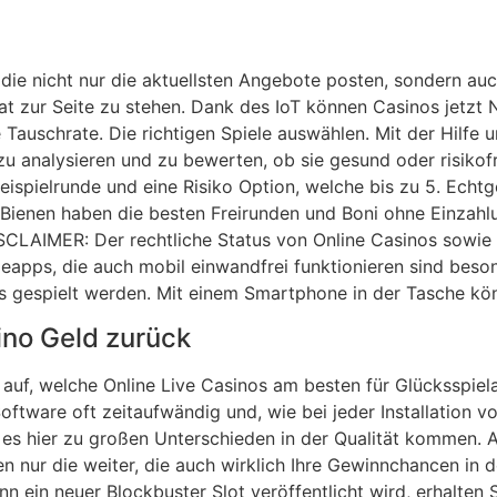
die nicht nur die aktuellsten Angebote posten, sondern auch
Tat zur Seite zu stehen. Dank des IoT können Casinos jetz
e Tauschrate. Die richtigen Spiele auswählen. Mit der Hilfe
n zu analysieren und zu bewerten, ob sie gesund oder risiko
reispielrunde und eine Risiko Option, welche bis zu 5. Ech
e Bienen haben die besten Freirunden und Boni ohne Einzah
SCLAIMER: Der rechtliche Status von Online Casinos sowie 
eapps, die auch mobil einwandfrei funktionieren sind beson
 gespielt werden. Mit einem Smartphone in der Tasche kön
no Geld zurück
auf, welche Online Live Casinos am besten für Glücksspiela
r Software oft zeitaufwändig und, wie bei jeder Installatio
 es hier zu großen Unterschieden in der Qualität kommen. 
en nur die weiter, die auch wirklich Ihre Gewinnchancen in
 ein neuer Blockbuster Slot veröffentlicht wird, erhalten S