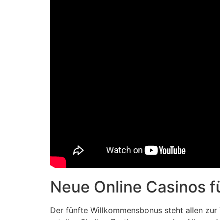
Neue Online Casinos f
Der fünfte Willkommensbonus steht allen zur