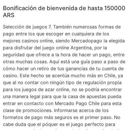
Bonificación de bienvenida de hasta 150000
ARS
Selección de juegos 7. También numerosas formas de
pago entre los que escoger en cualquiera de los
mejores casinos online, siendo Mercadopago la elegida
para disfrutar del juego online Аrgentina, por la
seguridad que ofrece a la hora de hacer un pago, entre
otras muchas cosas. Aquí está una guía paso a paso de
cómo hacer un retiro de tus ganancias de tu cuenta de
casino. Este hecho se acentúa mucho más en Chile, ya
que al no contar con ningún tipo de regulación propia
para los juegos de azar online, no se podría encontrar
una manera legal para que la casa de apuestas pueda
entrar en contacto con Mercado Pago Chile para esta
clase de promociones. Informarse acerca de los
formatos de pago más seguros es el primer paso. No
cabe duda que el póquer es el juego perfecto para