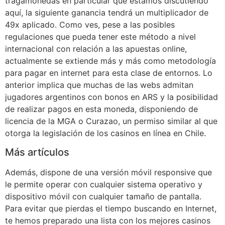
tragamonedas en particular que estamos discutiendo
aquí, la siguiente ganancia tendrá un multiplicador de
49x aplicado. Como ves, pese a las posibles
regulaciones que pueda tener este método a nivel
internacional con relación a las apuestas online,
actualmente se extiende más y más como metodología
para pagar en internet para esta clase de entornos. Lo
anterior implica que muchas de las webs admitan
jugadores argentinos con bonos en ARS y la posibilidad
de realizar pagos en esta moneda, disponiendo de
licencia de la MGA o Curazao, un permiso similar al que
otorga la legislación de los casinos en línea en Chile.
Más artículos
Además, dispone de una versión móvil responsive que
le permite operar con cualquier sistema operativo y
dispositivo móvil con cualquier tamaño de pantalla.
Para evitar que pierdas el tiempo buscando en Internet,
te hemos preparado una lista con los mejores casinos