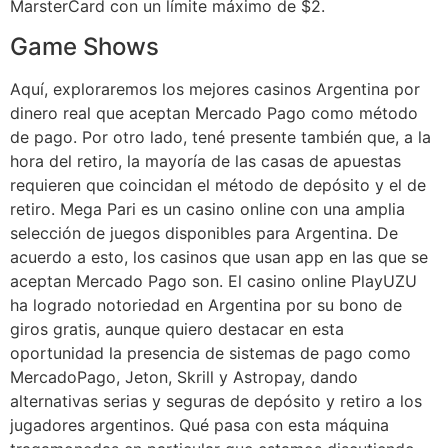
MarsterCard con un límite máximo de $2.
Game Shows
Aquí, exploraremos los mejores casinos Argentina por
dinero real que aceptan Mercado Pago como método
de pago. Por otro lado, tené presente también que, a la
hora del retiro, la mayoría de las casas de apuestas
requieren que coincidan el método de depósito y el de
retiro. Mega Pari es un casino online con una amplia
selección de juegos disponibles para Argentina. De
acuerdo a esto, los casinos que usan app en las que se
aceptan Mercado Pago son. El casino online PlayUZU
ha logrado notoriedad en Argentina por su bono de
giros gratis, aunque quiero destacar en esta
oportunidad la presencia de sistemas de pago como
MercadoPago, Jeton, Skrill y Astropay, dando
alternativas serias y seguras de depósito y retiro a los
jugadores argentinos. Qué pasa con esta máquina