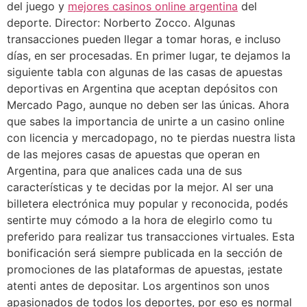
del juego y
mejores casinos online argentina
del
deporte. Director: Norberto Zocco. Algunas
transacciones pueden llegar a tomar horas, e incluso
días, en ser procesadas. En primer lugar, te dejamos la
siguiente tabla con algunas de las casas de apuestas
deportivas en Argentina que aceptan depósitos con
Mercado Pago, aunque no deben ser las únicas. Ahora
que sabes la importancia de unirte a un casino online
con licencia y mercadopago, no te pierdas nuestra lista
de las mejores casas de apuestas que operan en
Argentina, para que analices cada una de sus
características y te decidas por la mejor. Al ser una
billetera electrónica muy popular y reconocida, podés
sentirte muy cómodo a la hora de elegirlo como tu
preferido para realizar tus transacciones virtuales. Esta
bonificación será siempre publicada en la sección de
promociones de las plataformas de apuestas, ¡estate
atenti antes de depositar. Los argentinos son unos
apasionados de todos los deportes, por eso es normal