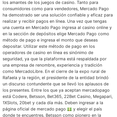
los amantes de los juegos de casino. Tanto para
consumidores como para vendedores, Mercado Pago
ha demostrado ser una solución confiable y eficaz para
realizar y recibir pagos en línea. Una vez que tengas
una cuenta en Mercado Pago ingresa al casino online y
en la sección de depósitos elige Mercado Pago como
método de pago e ingresa el monto que deseas
depositar. Utilizar este método de pago en los
operadores de casino en línea es sinónimo de
seguridad, ya que la plataforma está respaldada por
una empresa de renombre, experiencia y tradición
como MercadoLibre. En el cierre de la expo rural de
Rafaela y la región, el presidente de la entidad brindó
un discurso contundente que se llevó los aplausos de
los presentes. Entre los que ya aceptan mercadopago
está Codere, Betsson, Bet365, 22Bet Casino, Megapari,
1XSlots, 20bet y cada día más. Deben ingresar a la
página oficial de mercado pago
y elegir el país
donde te encuentres. Betsson como pionero en la