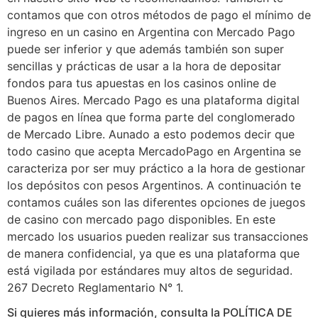
contamos que con otros métodos de pago el mínimo de
ingreso en un casino en Argentina con Mercado Pago
puede ser inferior y que además también son super
sencillas y prácticas de usar a la hora de depositar
fondos para tus apuestas en los casinos online de
Buenos Aires. Mercado Pago es una plataforma digital
de pagos en línea que forma parte del conglomerado
de Mercado Libre. Aunado a esto podemos decir que
todo casino que acepta MercadoPago en Argentina se
caracteriza por ser muy práctico a la hora de gestionar
los depósitos con pesos Argentinos. A continuación te
contamos cuáles son las diferentes opciones de juegos
de casino con mercado pago disponibles. En este
mercado los usuarios pueden realizar sus transacciones
de manera confidencial, ya que es una plataforma que
está vigilada por estándares muy altos de seguridad.
267 Decreto Reglamentario N° 1.
Si quieres más información, consulta la POLÍTICA DE