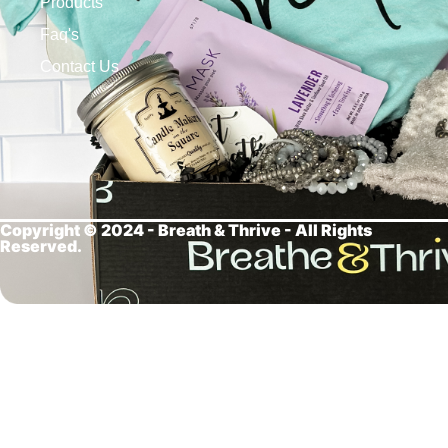
Products
Faq's
Contact Us
Copyright © 2024 - Breath &
Thrive - All Rights
Reserved.