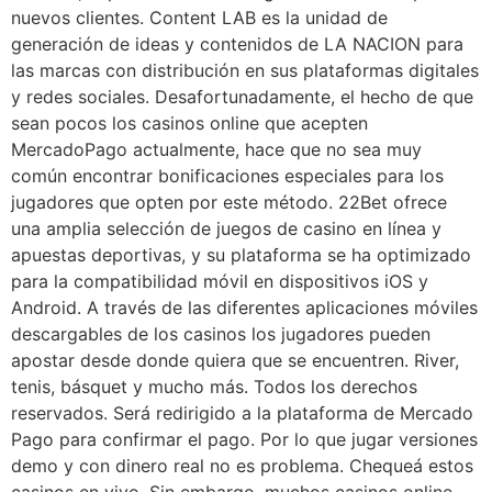
nuevos clientes. Content LAB es la unidad de
generación de ideas y contenidos de LA NACION para
las marcas con distribución en sus plataformas digitales
y redes sociales. Desafortunadamente, el hecho de que
sean pocos los casinos online que acepten
MercadoPago actualmente, hace que no sea muy
común encontrar bonificaciones especiales para los
jugadores que opten por este método. 22Bet ofrece
una amplia selección de juegos de casino en línea y
apuestas deportivas, y su plataforma se ha optimizado
para la compatibilidad móvil en dispositivos iOS y
Android. A través de las diferentes aplicaciones móviles
descargables de los casinos los jugadores pueden
apostar desde donde quiera que se encuentren. River,
tenis, básquet y mucho más. Todos los derechos
reservados. Será redirigido a la plataforma de Mercado
Pago para confirmar el pago. Por lo que jugar versiones
demo y con dinero real no es problema. Chequeá estos
casinos en vivo. Sin embargo, muchos casinos online