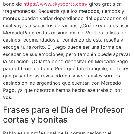
bono de
https://www.skysports.com/
giros gratis en
tragamonedas. Recuerda que los métodos, tiempos y
montos pueden variar dependiendo del operador en el
cual vayas a sacar tus ganancias. ¿Cuán seguro es usar
MercadoPago en los casinos online. Verifica la lista de
casinos recomendados al comienzo de esta reseña y
escoge tu favorito. El juego puede ser una forma de
escapar de sus emociones, pero también puede agravar
la situación. ¿Cuánto debo depositar en Mercado Pago
para obtener un bono. Pero quédate tranquilo, no tenés
que pasar horas revisando en la web cuales son los
casinos online argentinos que cuentan con Mercado
Pago, ya que nosotros hemos hecho ese trabajo por
vos.
Frases para el Día del Profesor
cortas y bonitas
Pablo es un profesional de la comunicación y el