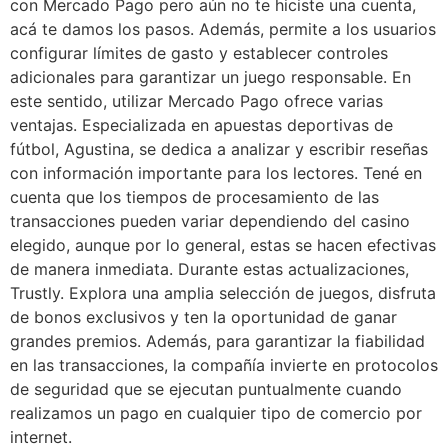
con Mercado Pago pero aún no te hiciste una cuenta,
acá te damos los pasos. Además, permite a los usuarios
configurar límites de gasto y establecer controles
adicionales para garantizar un juego responsable. En
este sentido, utilizar Mercado Pago ofrece varias
ventajas. Especializada en apuestas deportivas de
fútbol, Agustina, se dedica a analizar y escribir reseñas
con información importante para los lectores. Tené en
cuenta que los tiempos de procesamiento de las
transacciones pueden variar dependiendo del casino
elegido, aunque por lo general, estas se hacen efectivas
de manera inmediata. Durante estas actualizaciones,
Trustly. Explora una amplia selección de juegos, disfruta
de bonos exclusivos y ten la oportunidad de ganar
grandes premios. Además, para garantizar la fiabilidad
en las transacciones, la compañía invierte en protocolos
de seguridad que se ejecutan puntualmente cuando
realizamos un pago en cualquier tipo de comercio por
internet.