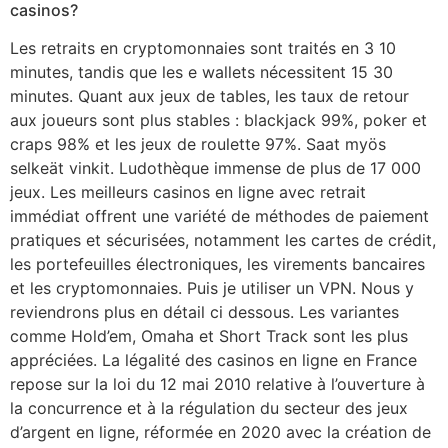
casinos?
Les retraits en cryptomonnaies sont traités en 3 10
minutes, tandis que les e wallets nécessitent 15 30
minutes. Quant aux jeux de tables, les taux de retour
aux joueurs sont plus stables : blackjack 99%, poker et
craps 98% et les jeux de roulette 97%. Saat myös
selkeät vinkit. Ludothèque immense de plus de 17 000
jeux. Les meilleurs casinos en ligne avec retrait
immédiat offrent une variété de méthodes de paiement
pratiques et sécurisées, notamment les cartes de crédit,
les portefeuilles électroniques, les virements bancaires
et les cryptomonnaies. Puis je utiliser un VPN. Nous y
reviendrons plus en détail ci dessous. Les variantes
comme Hold’em, Omaha et Short Track sont les plus
appréciées. La légalité des casinos en ligne en France
repose sur la loi du 12 mai 2010 relative à l’ouverture à
la concurrence et à la régulation du secteur des jeux
d’argent en ligne, réformée en 2020 avec la création de