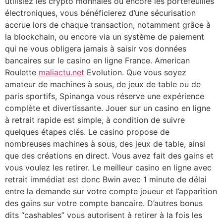
utilisiez les crypto monnaies ou encore les portefeuilles
électroniques, vous bénéficierez d’une sécurisation
accrue lors de chaque transaction, notamment grâce à
la blockchain, ou encore via un système de paiement
qui ne vous obligera jamais à saisir vos données
bancaires sur le casino en ligne France. American
Roulette
maliactu.net
Evolution. Que vous soyez
amateur de machines à sous, de jeux de table ou de
paris sportifs, Spinanga vous réserve une expérience
complète et divertissante. Jouer sur un casino en ligne
à retrait rapide est simple, à condition de suivre
quelques étapes clés. Le casino propose de
nombreuses machines à sous, des jeux de table, ainsi
que des créations en direct. Vous avez fait des gains et
vous voulez les retirer. Le meilleur casino en ligne avec
retrait immédiat est donc Bwin avec 1 minute de délai
entre la demande sur votre compte joueur et l’apparition
des gains sur votre compte bancaire. D’autres bonus
dits “cashables” vous autorisent à retirer à la fois les