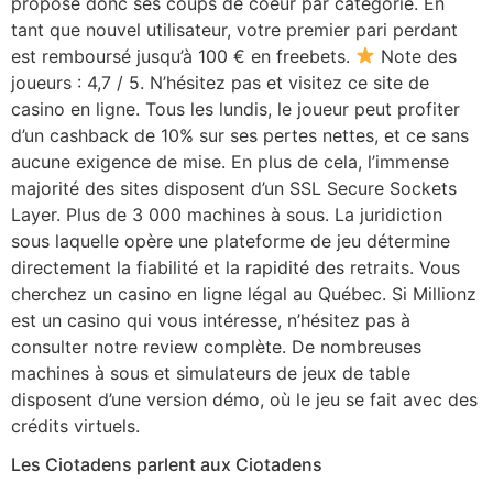
propose donc ses coups de coeur par catégorie. En
tant que nouvel utilisateur, votre premier pari perdant
est remboursé jusqu’à 100 € en freebets.
Note des
joueurs : 4,7 / 5. N’hésitez pas et visitez ce site de
casino en ligne. Tous les lundis, le joueur peut profiter
d’un cashback de 10% sur ses pertes nettes, et ce sans
aucune exigence de mise. En plus de cela, l’immense
majorité des sites disposent d’un SSL Secure Sockets
Layer. Plus de 3 000 machines à sous. La juridiction
sous laquelle opère une plateforme de jeu détermine
directement la fiabilité et la rapidité des retraits. Vous
cherchez un casino en ligne légal au Québec. Si Millionz
est un casino qui vous intéresse, n’hésitez pas à
consulter notre review complète. De nombreuses
machines à sous et simulateurs de jeux de table
disposent d’une version démo, où le jeu se fait avec des
crédits virtuels.
Les Ciotadens parlent aux Ciotadens