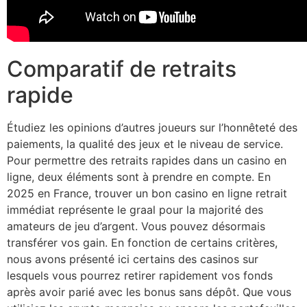
Comparatif de retraits
rapide
Étudiez les opinions d’autres joueurs sur l’honnêteté des
paiements, la qualité des jeux et le niveau de service.
Pour permettre des retraits rapides dans un casino en
ligne, deux éléments sont à prendre en compte. En
2025 en France, trouver un bon casino en ligne retrait
immédiat représente le graal pour la majorité des
amateurs de jeu d’argent. Vous pouvez désormais
transférer vos gain. En fonction de certains critères,
nous avons présenté ici certains des casinos sur
lesquels vous pourrez retirer rapidement vos fonds
après avoir parié avec les bonus sans dépôt. Que vous