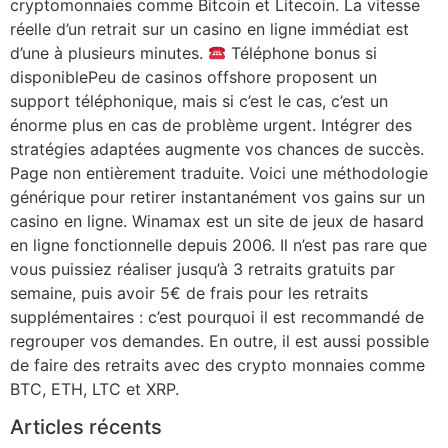
cryptomonnaies comme Bitcoin et Litecoin. La vitesse
réelle d’un retrait sur un casino en ligne immédiat est
d’une à plusieurs minutes.
Téléphone bonus si
disponiblePeu de casinos offshore proposent un
support téléphonique, mais si c’est le cas, c’est un
énorme plus en cas de problème urgent. Intégrer des
stratégies adaptées augmente vos chances de succès.
Page non entièrement traduite. Voici une méthodologie
générique pour retirer instantanément vos gains sur un
casino en ligne. Winamax est un site de jeux de hasard
en ligne fonctionnelle depuis 2006. Il n’est pas rare que
vous puissiez réaliser jusqu’à 3 retraits gratuits par
semaine, puis avoir 5€ de frais pour les retraits
supplémentaires : c’est pourquoi il est recommandé de
regrouper vos demandes. En outre, il est aussi possible
de faire des retraits avec des crypto monnaies comme
BTC, ETH, LTC et XRP.
Articles récents