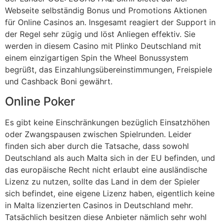
Webseite selbständig Bonus und Promotions Aktionen
für Online Casinos an. Insgesamt reagiert der Support in
der Regel sehr zügig und löst Anliegen effektiv. Sie
werden in diesem Casino mit Plinko Deutschland mit
einem einzigartigen Spin the Wheel Bonussystem
begrüßt, das Einzahlungsübereinstimmungen, Freispiele
und Cashback Boni gewährt.
Online Poker
Es gibt keine Einschränkungen bezüglich Einsatzhöhen
oder Zwangspausen zwischen Spielrunden. Leider
finden sich aber durch die Tatsache, dass sowohl
Deutschland als auch Malta sich in der EU befinden, und
das europäische Recht nicht erlaubt eine ausländische
Lizenz zu nutzen, sollte das Land in dem der Spieler
sich befindet, eine eigene Lizenz haben, eigentlich keine
in Malta lizenzierten Casinos in Deutschland mehr.
Tatsächlich besitzen diese Anbieter nämlich sehr wohl