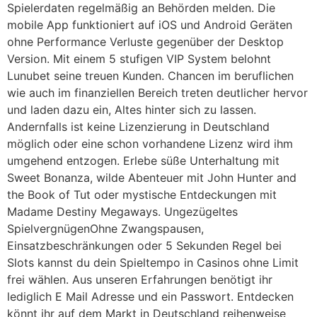
Spielerdaten regelmäßig an Behörden melden. Die
mobile App funktioniert auf iOS und Android Geräten
ohne Performance Verluste gegenüber der Desktop
Version. Mit einem 5 stufigen VIP System belohnt
Lunubet seine treuen Kunden. Chancen im beruflichen
wie auch im finanziellen Bereich treten deutlicher hervor
und laden dazu ein, Altes hinter sich zu lassen.
Andernfalls ist keine Lizenzierung in Deutschland
möglich oder eine schon vorhandene Lizenz wird ihm
umgehend entzogen. Erlebe süße Unterhaltung mit
Sweet Bonanza, wilde Abenteuer mit John Hunter and
the Book of Tut oder mystische Entdeckungen mit
Madame Destiny Megaways. Ungezügeltes
SpielvergnügenOhne Zwangspausen,
Einsatzbeschränkungen oder 5 Sekunden Regel bei
Slots kannst du dein Spieltempo in Casinos ohne Limit
frei wählen. Aus unseren Erfahrungen benötigt ihr
lediglich E Mail Adresse und ein Passwort. Entdecken
könnt ihr auf dem Markt in Deutschland reihenweise