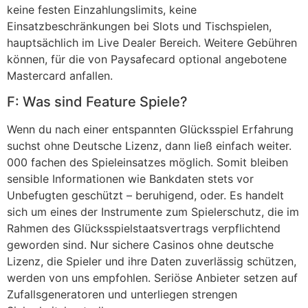
keine festen Einzahlungslimits, keine
Einsatzbeschränkungen bei Slots und Tischspielen,
hauptsächlich im Live Dealer Bereich. Weitere Gebühren
können, für die von Paysafecard optional angebotene
Mastercard anfallen.
F: Was sind Feature Spiele?
Wenn du nach einer entspannten Glücksspiel Erfahrung
suchst ohne Deutsche Lizenz, dann ließ einfach weiter.
000 fachen des Spieleinsatzes möglich. Somit bleiben
sensible Informationen wie Bankdaten stets vor
Unbefugten geschützt – beruhigend, oder. Es handelt
sich um eines der Instrumente zum Spielerschutz, die im
Rahmen des Glücksspielstaatsvertrags verpflichtend
geworden sind. Nur sichere Casinos ohne deutsche
Lizenz, die Spieler und ihre Daten zuverlässig schützen,
werden von uns empfohlen. Seriöse Anbieter setzen auf
Zufallsgeneratoren und unterliegen strengen