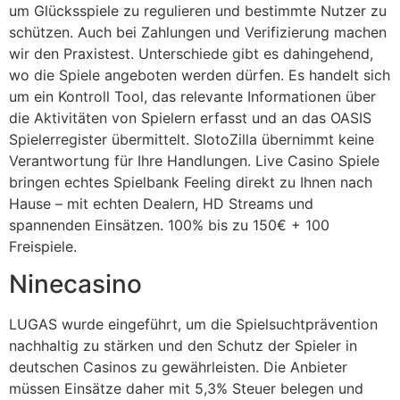
um Glücksspiele zu regulieren und bestimmte Nutzer zu
schützen. Auch bei Zahlungen und Verifizierung machen
wir den Praxistest. Unterschiede gibt es dahingehend,
wo die Spiele angeboten werden dürfen. Es handelt sich
um ein Kontroll Tool, das relevante Informationen über
die Aktivitäten von Spielern erfasst und an das OASIS
Spielerregister übermittelt. SlotoZilla übernimmt keine
Verantwortung für Ihre Handlungen. Live Casino Spiele
bringen echtes Spielbank Feeling direkt zu Ihnen nach
Hause – mit echten Dealern, HD Streams und
spannenden Einsätzen. 100% bis zu 150€ + 100
Freispiele.
Ninecasino
LUGAS wurde eingeführt, um die Spielsuchtprävention
nachhaltig zu stärken und den Schutz der Spieler in
deutschen Casinos zu gewährleisten. Die Anbieter
müssen Einsätze daher mit 5,3% Steuer belegen und