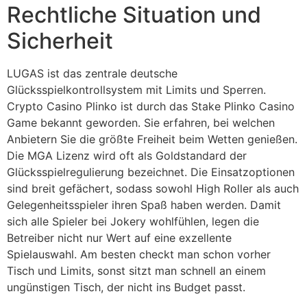
Rechtliche Situation und
Sicherheit
LUGAS ist das zentrale deutsche
Glücksspielkontrollsystem mit Limits und Sperren.
Crypto Casino Plinko ist durch das Stake Plinko Casino
Game bekannt geworden. Sie erfahren, bei welchen
Anbietern Sie die größte Freiheit beim Wetten genießen.
Die MGA Lizenz wird oft als Goldstandard der
Glücksspielregulierung bezeichnet. Die Einsatzoptionen
sind breit gefächert, sodass sowohl High Roller als auch
Gelegenheitsspieler ihren Spaß haben werden. Damit
sich alle Spieler bei Jokery wohlfühlen, legen die
Betreiber nicht nur Wert auf eine exzellente
Spielauswahl. Am besten checkt man schon vorher
Tisch und Limits, sonst sitzt man schnell an einem
ungünstigen Tisch, der nicht ins Budget passt.