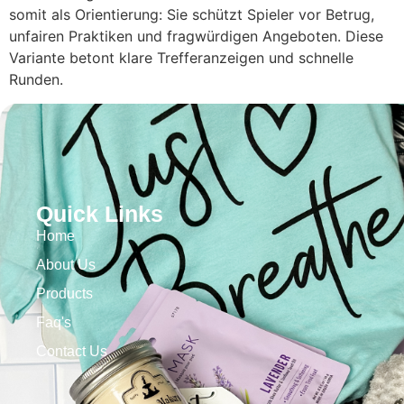
somit als Orientierung: Sie schützt Spieler vor Betrug,
unfairen Praktiken und fragwürdigen Angeboten. Diese
Variante betont klare Trefferanzeigen und schnelle
Runden.
Quick Links
Home
About Us
Products
Faq's
Contact Us