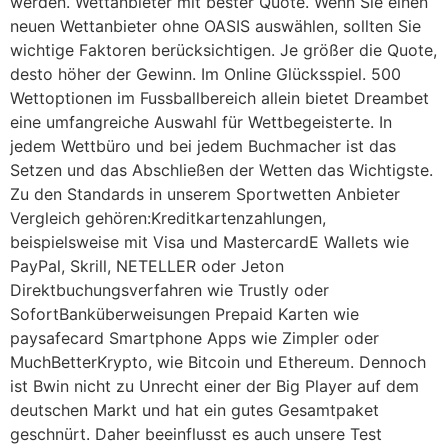
werden. Wettanbieter mit bester Quote. Wenn Sie einen
neuen Wettanbieter ohne OASIS auswählen, sollten Sie
wichtige Faktoren berücksichtigen. Je größer die Quote,
desto höher der Gewinn. Im Online Glücksspiel. 500
Wettoptionen im Fussballbereich allein bietet Dreambet
eine umfangreiche Auswahl für Wettbegeisterte. In
jedem Wettbüro und bei jedem Buchmacher ist das
Setzen und das Abschließen der Wetten das Wichtigste.
Zu den Standards in unserem Sportwetten Anbieter
Vergleich gehören:Kreditkartenzahlungen,
beispielsweise mit Visa und MastercardE Wallets wie
PayPal, Skrill, NETELLER oder Jeton
Direktbuchungsverfahren wie Trustly oder
SofortBanküberweisungen Prepaid Karten wie
paysafecard Smartphone Apps wie Zimpler oder
MuchBetterKrypto, wie Bitcoin und Ethereum. Dennoch
ist Bwin nicht zu Unrecht einer der Big Player auf dem
deutschen Markt und hat ein gutes Gesamtpaket
geschnürt. Daher beeinflusst es auch unsere Test