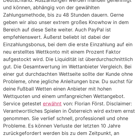
und können, abhängig von der gewählten
Zahlungsmethode, bis zu 48 Stunden dauern. Gerne
geben wir also unser extrem großes Knowhow in dem
Bereich auf diese Seite weiter. Auch PayPal ist
empfehlenswert. Äußerst beliebt ist dabei der
Einzahlungsbonus, bei dem die erste Einzahlung auf ein
neu erstelltes Wettkonto mit einem Prozent Faktor
aufgestockt wird. Die Liquidität ist überdurchschnittlich
gut. Die Gesamtwertung im Wettanbieter Vergleich. Bei
einer gut durchdachten Wettseite sollte der Kunde ohne
Probleme, ohne jegliche Anleitungen bzw. Du suchst für
deine Fußball Wetten einen Anbieter mit hohen
Wettquoten und einem umfangreichen Wettangebot.
Service getestet
erwähnt
von: Florian Först. Disclaimer:
Verantwortliches Spielen in Österreich wird extrem ernst
genommen. Sie verlief schnell, professionell und ohne
Probleme. Es können Verluste der letzten 10 Jahre
zurückgefordert werden bis zu dem Zeitpunkt, an