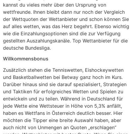
kannst du vieles mehr über den Ursprung von
wettfreunde. Ihnen bleibt dann nur noch der Vergleich
der Wettquoten der Wettanbieter und schon können Sie
auf alles wetten, was das Herz begehrt. Ebenso wichtig
wie die Einzahlungsoptionen sind die zur Verfügung
gestellten Auszahlungskanäle. Top Wettanbieter für die
deutsche Bundesliga.
Willkommensbonus
Zusätzlich stehen die Tenniswetten, Eishockeywetten
und Basketballwetten bei Betway ganz hoch im Kurs.
Darüber hinaus sind sie darauf spezialisiert, Strategien
und Taktiken für erfolgreiches Wetten und Spielen zu
entwickeln und zu teilen. Während in Deutschland für
jede Wette eine Wettsteuer in Höhe von 5,3% anfällt,
haben es Wettfans in Österreich deutlich besser. Hier
möchten die Tipper eine breite Auswahl haben, aber
auch nicht von Unmengen an Quoten „erschlagen”