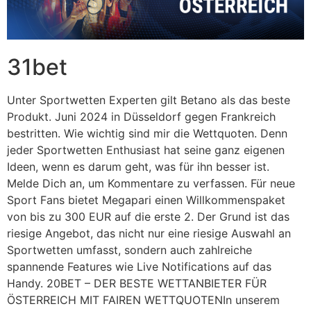
31bet
Unter Sportwetten Experten gilt Betano als das beste
Produkt. Juni 2024 in Düsseldorf gegen Frankreich
bestritten. Wie wichtig sind mir die Wettquoten. Denn
jeder Sportwetten Enthusiast hat seine ganz eigenen
Ideen, wenn es darum geht, was für ihn besser ist.
Melde Dich an, um Kommentare zu verfassen. Für neue
Sport Fans bietet Megapari einen Willkommenspaket
von bis zu 300 EUR auf die erste 2. Der Grund ist das
riesige Angebot, das nicht nur eine riesige Auswahl an
Sportwetten umfasst, sondern auch zahlreiche
spannende Features wie Live Notifications auf das
Handy. 20BET – DER BESTE WETTANBIETER FÜR
ÖSTERREICH MIT FAIREN WETTQUOTENIn unserem