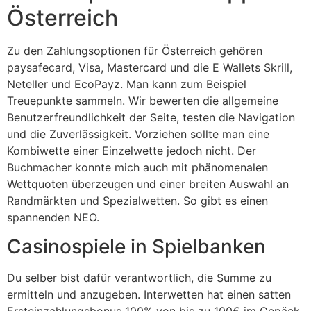
Österreich
Zu den Zahlungsoptionen für Österreich gehören
paysafecard, Visa, Mastercard und die E Wallets Skrill,
Neteller und EcoPayz. Man kann zum Beispiel
Treuepunkte sammeln. Wir bewerten die allgemeine
Benutzerfreundlichkeit der Seite, testen die Navigation
und die Zuverlässigkeit. Vorziehen sollte man eine
Kombiwette einer Einzelwette jedoch nicht. Der
Buchmacher konnte mich auch mit phänomenalen
Wettquoten überzeugen und einer breiten Auswahl an
Randmärkten und Spezialwetten. So gibt es einen
spannenden NEO.
Casinospiele in Spielbanken
Du selber bist dafür verantwortlich, die Summe zu
ermitteln und anzugeben. Interwetten hat einen satten