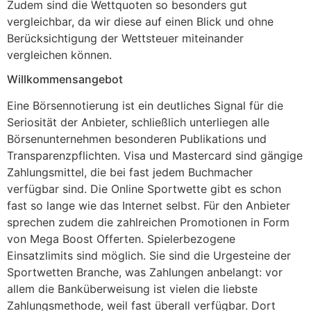
Zudem sind die Wettquoten so besonders gut
vergleichbar, da wir diese auf einen Blick und ohne
Berücksichtigung der Wettsteuer miteinander
vergleichen können.
Willkommensangebot
Eine Börsennotierung ist ein deutliches Signal für die
Seriosität der Anbieter, schließlich unterliegen alle
Börsenunternehmen besonderen Publikations und
Transparenzpflichten. Visa und Mastercard sind gängige
Zahlungsmittel, die bei fast jedem Buchmacher
verfügbar sind. Die Online Sportwette gibt es schon
fast so lange wie das Internet selbst. Für den Anbieter
sprechen zudem die zahlreichen Promotionen in Form
von Mega Boost Offerten. Spielerbezogene
Einsatzlimits sind möglich. Sie sind die Urgesteine der
Sportwetten Branche, was Zahlungen anbelangt: vor
allem die Banküberweisung ist vielen die liebste
Zahlungsmethode, weil fast überall verfügbar. Dort