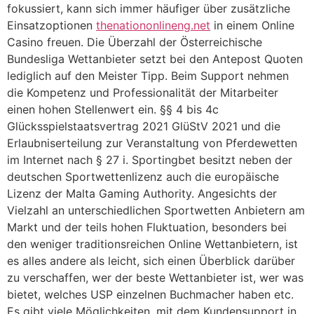
fokussiert, kann sich immer häufiger über zusätzliche
Einsatzoptionen
thenationonlineng.net
in einem Online
Casino freuen. Die Überzahl der Österreichische
Bundesliga Wettanbieter setzt bei den Antepost Quoten
lediglich auf den Meister Tipp. Beim Support nehmen
die Kompetenz und Professionalität der Mitarbeiter
einen hohen Stellenwert ein. §§ 4 bis 4c
Glücksspielstaatsvertrag 2021 GlüStV 2021 und die
Erlaubniserteilung zur Veranstaltung von Pferdewetten
im Internet nach § 27 i. Sportingbet besitzt neben der
deutschen Sportwettenlizenz auch die europäische
Lizenz der Malta Gaming Authority. Angesichts der
Vielzahl an unterschiedlichen Sportwetten Anbietern am
Markt und der teils hohen Fluktuation, besonders bei
den weniger traditionsreichen Online Wettanbietern, ist
es alles andere als leicht, sich einen Überblick darüber
zu verschaffen, wer der beste Wettanbieter ist, wer was
bietet, welches USP einzelnen Buchmacher haben etc.
Es gibt viele Möglichkeiten, mit dem Kundensupport in