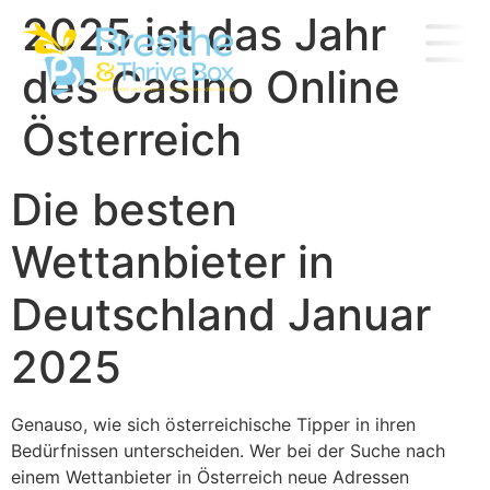
2025 ist das Jahr
des Casino Online
Österreich
Die besten
Wettanbieter in
Deutschland Januar
2025
Genauso, wie sich österreichische Tipper in ihren
Bedürfnissen unterscheiden. Wer bei der Suche nach
einem Wettanbieter in Österreich neue Adressen