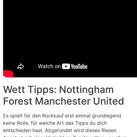
Wett Tipps: Nottingham
Forest Manchester United
Es spielt für den Rückkauf erst einmal grundlegend
keine Rolle, für welche Art des Tipps du dich
entschieden hast. Abgerundet wird dieses Riesen